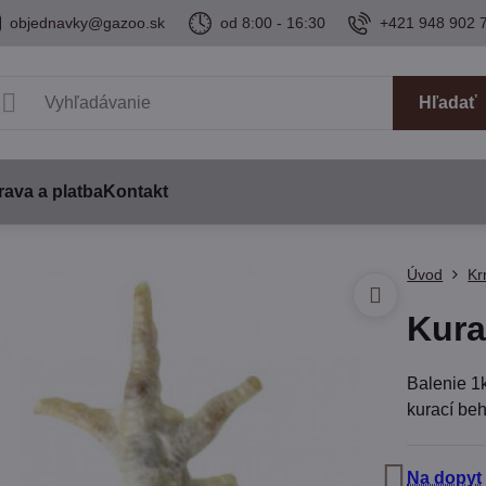
objednavky@gazoo.sk
od 8:00 - 16:30
+421 948 902 
Hľadať
ava a platba
Kontakt
Úvod
Kr
Kura
Balenie 1
kurací be
Na dopyt