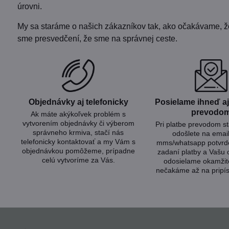
úrovni.
My sa staráme o našich zákazníkov tak, ako očakávame, že b
sme presvedčení, že sme na správnej ceste.
Objednávky aj telefonicky
Posielame ihneď aj 
prevodo
Ak máte akýkoľvek problém s
vytvorením objednávky či výberom
Pri platbe prevodom s
správneho krmiva, stačí nás
odošlete na emai
telefonicky kontaktovať a my Vám s
mms/whatsapp potvrde
objednávkou pomôžeme, prípadne
zadaní platby a Vašu
celú vytvoríme za Vás.
odosielame okamžit
nečakáme až na pripís