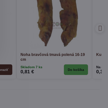
Noha bravčová tmavá polená 16-19
Kurací
cm
Skladom 7 ks
Na obj
raziť
Do košíka
0,81 €
0,33 