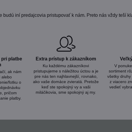
udú iní predajcovia pristupovať k nám. Preto nás vždy teší kla
pri platbe
Extra prístup k zákazníkom
Veľký
m
Ku každému zákazníkovi
V ponuke 
pristupujeme s náležitou úctou a je
sortiment rô
tačí, ak nám
pre nás ten najhlavnejší, rovnako,
všetky druhy 
l alebo
ako vaše domáce zvieratá. Pretože
z viacero zn
nie/fotku o
keď ste spokojný vy a vaši
vedieť vybra
 objednávku
miláčikovia, sme spokojný aj my.
e, pričom
anie platby.