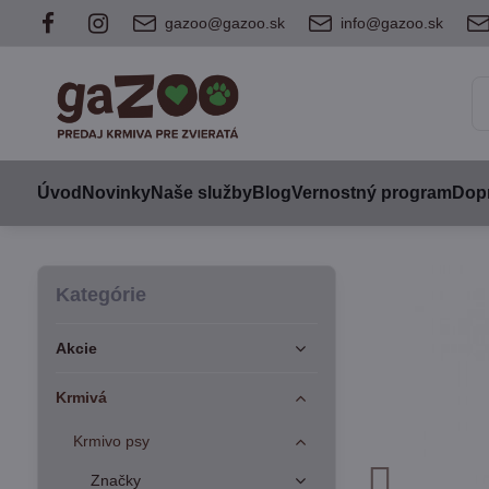
gazoo@gazoo.sk
info@gazoo.sk
Úvod
Novinky
Naše služby
Blog
Vernostný program
Dopr
Kategórie
Akcie
Krmivá
Krmivo psy
Značky