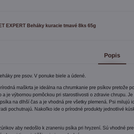
ET EXPERT Beháky kuracie tmavé 8ks 65g
Popis
eháky pre psov. V ponuke biele a údené.
rodná maškrta je ideálna na chrumkanie pre psíkov pretože po
o a je výbornou pomôckou pri starostlivosti o zdravie chrupu. J
psíka na dlhší čas a je vhodná pre všetky plemená. Psi milujú i
 radi pochutnajú. Nakoľko ide o prírodné produkty jednotlivé kú
rikov aby nedošlo k zraneniu psíka pri hryzení. Sú vhodné pre