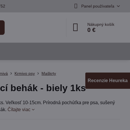
752
Panel používateľa
Nákupný košík
0 €
mivá
Krmivo psy
Maškrty
Recenzie Heureka
cí behák - biely 1ks
ks. Veľkosť 10-15cm. Prírodná pochúťka pre psa, sušený
hák.
Čítajte viac