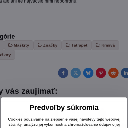
 ale ani tie najväčšie nimi nepohrdnú.
egórie
Maškrty
Značky
Tatrapet
Krmivá
aškrty
Facebook
Twitter
Bluesky
Pinterest
Reddit
L
y vás zaujímať:
Predvoľby súkromia
Cookies používame na zlepšenie vašej návštevy tejto webovej
stránky, analýzu jej výkonnosti a zhromažďovanie údajov o jej