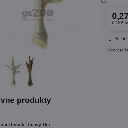
0,2
0,22 €
b
Pridať
Výrobca:
T
ívne produkty
urací behák - tmavý 1ks