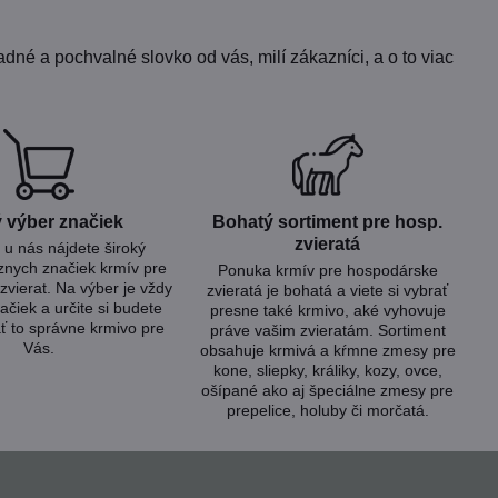
dné a pochvalné slovko od vás, milí zákazníci, a o to viac
 výber značiek
Bohatý sortiment pre hosp​.
zvieratá
u nás nájdete široký
znych značiek krmív pre
Ponuka krmív pre hospodárske
zvierat. Na výber je vždy
zvieratá je bohatá a viete si vybrať
ačiek a určite si budete
presne také krmivo, aké vyhovuje
ť to správne krmivo pre
práve vašim zvieratám. Sortiment
Vás.
obsahuje krmivá a kŕmne zmesy pre
kone, sliepky, králiky, kozy, ovce,
ošípané ako aj špeciálne zmesy pre
prepelice, holuby či morčatá.