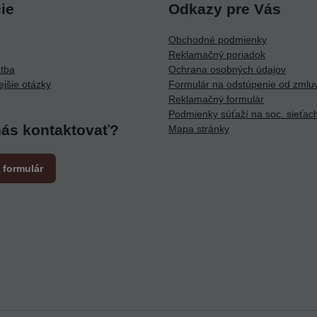
ie
Odkazy pre Vás
Obchodné podmienky
Reklamačný poriadok
atba
Ochrana osobných údajov
ejšie otázky
Formulár na odstúpenie od zmlu
Reklamačný formulár
Podmienky súťaží na soc. sieťac
nás kontaktovať?
Mapa stránky
 formulár