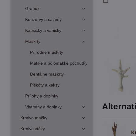
Granule
Konzervy a salámy
Kapsičky a vaničky
Maškrty
Prírodné maškrty
Mäkké a polomäkké pochúťky
Dentálne maškrty
Piškóty a keksy
Prílohy a doplnky
Alternat
Vitamíny a doplnky
Krmivo mačky
Krmivo vtáky
K