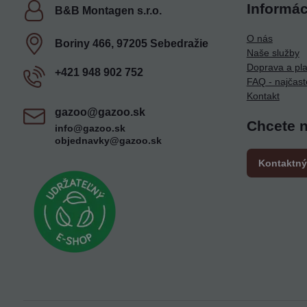
Informác
B&B Montagen s​.r​.o​.
O nás
Boriny 466, 97205 Sebedražie
Naše služby
Doprava a pl
+421 948 902 752
FAQ - najčast
Kontakt
gazoo​@gazoo​.sk
Chcete 
info@gazoo.sk
objednavky@gazoo.sk
Kontaktný