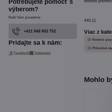
Potrebujete pomôcť s
stredné plemená
výberom?
Radi Vám poradíme:
440.11
Viac z kat
+421 948 902 752
Krmivo psy
Pridajte sa k nám:
Prírodné m
Facebook
Instagram
Mohlo b