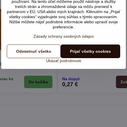
používaní. Na tento účel môžeme použiť nástroje a služby
tretích strán a zhromaždené údaje sa môžu preniesť k
partnerom v EÚ, USA alebo iných krajinách. Kliknutím na „Prijať
všetky cookies“ vyjadrujete svoj súhlas s týmto spracovaním.
Nižšie môžete nájsť podrobné informácie alebo upraviť svoje
preferencie.
Zásady ochrany osobných údajov
Odmietnuť všetko
Prijať všetky cookies
Ukázať podrobnosti
cho 12-15cm
Kurací behák - biely 1ks
viac ks
Na dopyt
Do košíka
Zob
0,27 €