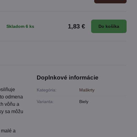
1,83 €
Skladom 6 ks
Do košíka
Doplnkové informácie
silňuje
Kategória:
Maškrty
e to odmena
Varianta:
Biely
ch vôňu a
sky sa môžu
 malé a