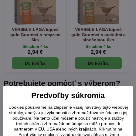
VERSELE-LAGA lojové
VERSELE-LAGA lojové
gule Gourmet s hmyzem
gule Gourmet s arašidmi a
6ks
slnečnicou 6ks
Skladom 4 ks
Skladom 4 ks
2,94 €
2,94 €
Do košíka
Do košíka
Potrebujete pomôcť s výberom?
Radi Vám poradíme:
Predvoľby súkromia
Cookies používame na zlepšenie vašej návštevy tejto webovej
+421 948 902 752
stránky, analýzu jej výkonnosti a zhromažďovanie údajov o jej
používaní. Na tento účel môžeme použiť nástroje a služby
tretích strán a zhromaždené údaje sa môžu preniesť k
partnerom v EÚ, USA alebo iných krajinách. Kliknutím na
„Prijať všetky cookies“ vyjadrujete svoj súhlas s týmto