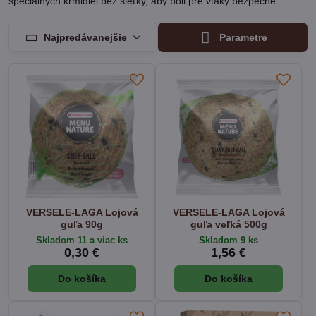
špeciálnych kŕmidiel bez sieťky, aby boli pre vtáky bezpečné.
Najpredávanejšie
Parametre
VERSELE-LAGA Lojová
VERSELE-LAGA Lojová
guľa 90g
guľa veľká 500g
Skladom 11 a viac ks
Skladom 9 ks
0,30 €
1,56 €
Do košíka
Do košíka