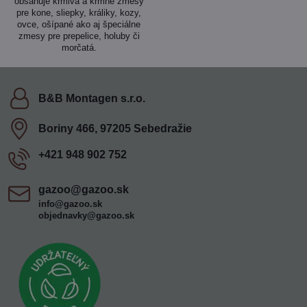
obsahuje krmivá a kŕmne zmesy
pre kone, sliepky, králiky, kozy,
ovce, ošípané ako aj špeciálne
zmesy pre prepelice, holuby či
morčatá.
B&B Montagen s​.r​.o​.
Boriny 466, 97205 Sebedražie
+421 948 902 752
gazoo​@gazoo​.sk
info@gazoo.sk
objednavky@gazoo.sk