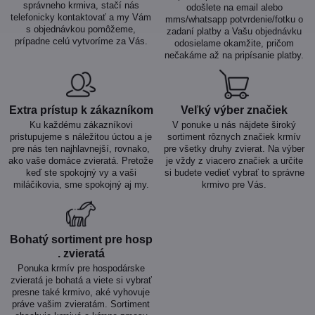
správneho krmiva, stačí nás
odošlete na email alebo
telefonicky kontaktovať a my Vám
mms/whatsapp potvrdenie/fotku o
s objednávkou pomôžeme,
zadaní platby a Vašu objednávku
prípadne celú vytvoríme za Vás.
odosielame okamžite, pričom
nečakáme až na pripísanie platby.
Extra prístup k zákazníkom
Veľký výber značiek
Ku každému zákazníkovi
V ponuke u nás nájdete široký
pristupujeme s náležitou úctou a je
sortiment rôznych značiek krmív
pre nás ten najhlavnejší, rovnako,
pre všetky druhy zvierat. Na výber
ako vaše domáce zvieratá. Pretože
je vždy z viacero značiek a určite
keď ste spokojný vy a vaši
si budete vedieť vybrať to správne
miláčikovia, sme spokojný aj my.
krmivo pre Vás.
Bohatý sortiment pre hosp​
. zvieratá
Ponuka krmív pre hospodárske
zvieratá je bohatá a viete si vybrať
presne také krmivo, aké vyhovuje
práve vašim zvieratám. Sortiment