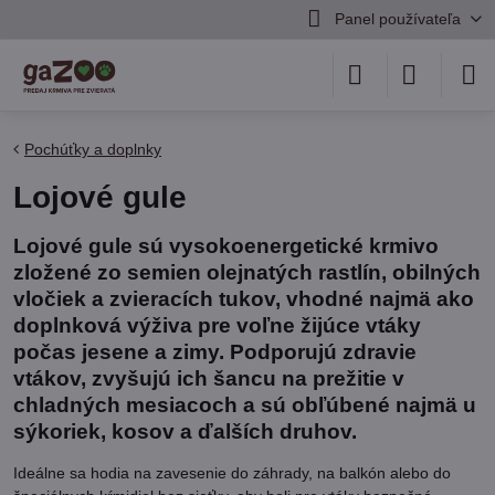
Panel používateľa
Pochúťky a doplnky
Lojové gule
Lojové gule sú vysokoenergetické krmivo
zložené zo semien olejnatých rastlín, obilných
vločiek a zvieracích tukov, vhodné najmä ako
doplnková výživa pre voľne žijúce vtáky
počas jesene a zimy. Podporujú zdravie
vtákov, zvyšujú ich šancu na prežitie v
chladných mesiacoch a sú obľúbené najmä u
sýkoriek, kosov a ďalších druhov.
Ideálne sa hodia na zavesenie do záhrady, na balkón alebo do