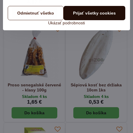
4,62 €
0,90 €
Zobraziť
Do košíka
Odmietnuť všetko
Prijať všetky cookies
Ukázať podrobnosti
Proso senegalské červené
Sépiová kosť bez držiaka
- klasy 100g
10cm 1ks
Skladom 4 ks
Skladom 4 ks
1,65 €
0,53 €
Do košíka
Do košíka