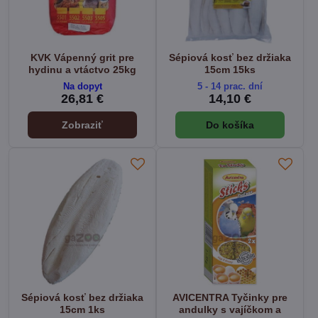
KVK Vápenný grit pre
Sépiová kosť bez držiaka
hydinu a vtáctvo 25kg
15cm 15ks
Na dopyt
5 - 14 prac. dní
26,81 €
14,10 €
Zobraziť
Do košíka
Sépiová kosť bez držiaka
AVICENTRA Tyčinky pre
15cm 1ks
andulky s vajíčkom a