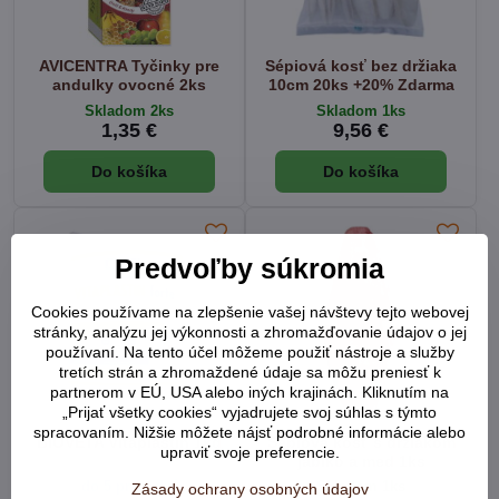
AVICENTRA Tyčinky pre
Sépiová kosť bez držiaka
andulky ovocné 2ks
10cm 20ks +20% Zdarma
Skladom 2ks
Skladom 1ks
1,35 €
9,56 €
Do košíka
Do košíka
Predvoľby súkromia
Cookies používame na zlepšenie vašej návštevy tejto webovej
stránky, analýzu jej výkonnosti a zhromažďovanie údajov o jej
používaní. Na tento účel môžeme použiť nástroje a služby
tretích strán a zhromaždené údaje sa môžu preniesť k
partnerom v EÚ, USA alebo iných krajinách. Kliknutím na
„Prijať všetky cookies“ vyjadrujete svoj súhlas s týmto
spracovaním. Nižšie môžete nájsť podrobné informácie alebo
BIOVETA Vitaplastin 1kg
Sépiová kosť s držiakom
upraviť svoje preferencie.
jablko a med 1ks
do 5 prac. dní
Skladom 1ks
Zásady ochrany osobných údajov