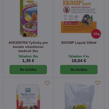
10%
AVICENTRA Tyčinky pre
EKOSIP Liquid 100ml
kanáre vitamínovo
medové 2ks
Skladom 2ks
Skladom 4 ks
1,35 €
18,04 €
Do košíka
Do košíka