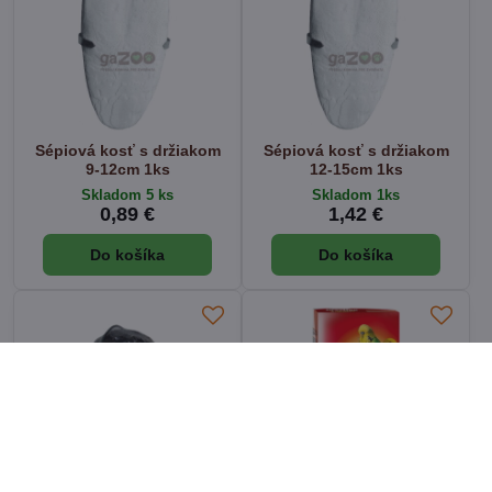
Sépiová kosť s držiakom
Sépiová kosť s držiakom
9-12cm 1ks
12-15cm 1ks
Skladom 5 ks
Skladom 1ks
0,89 €
1,42 €
Do košíka
Do košíka