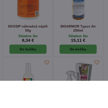
EKOSIP náhradná náplň
BIOARMOR Typox Air
50g
250ml
Skladom 1ks
Skladom 1ks
8,34 €
15,11 €
Do košíka
Do košíka
BIOKILL na zvieratá 100ml
DESECTO Horse sprej