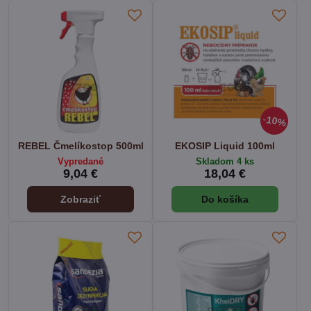
10%
REBEL Čmelíkostop 500ml
EKOSIP Liquid 100ml
Vypredané
Skladom 4 ks
9,04 €
18,04 €
Zobraziť
Do košíka