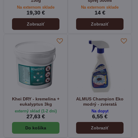
150g
sprej 500ml
Na externom sklade
Na externom sklade
19,30 €
14 €
Zobraziť
Zobraziť
Khei DRY - kremelina +
ALMUS Champion Eko
eukalyptus 3kg
modrý - zvieratá
externý sklad (1-2 dni)
Na dopyt
27,63 €
6,55 €
Do košíka
Zobraziť