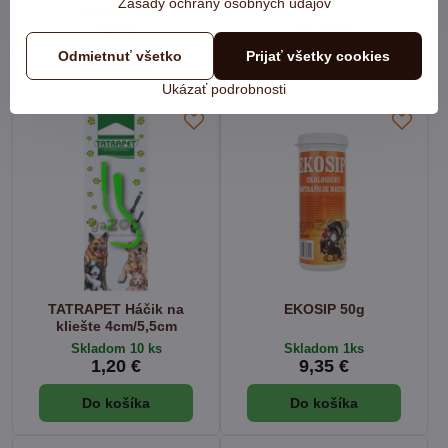
Zásady ochrany osobných údajov
Skladom 2ks
externý sklad (1-2 dni)
14 €
11,89 €
Odmietnuť všetko
Prijať všetky cookies
Do košíka
Do košíka
Ukázať podrobnosti
TATRAPET Háčik na
EKOSIP 50g
kliešte 4cm/5,5cm
Skladom 10 ks
Skladom 1ks
1,20 €
9,35 €
Do košíka
Do košíka