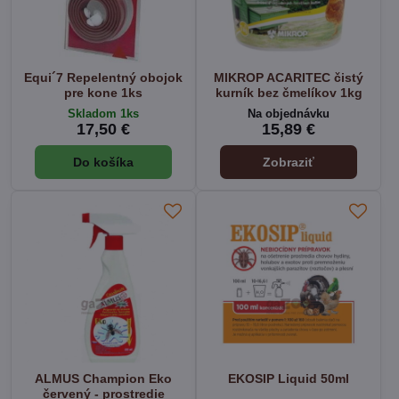
Equi´7 Repelentný obojok
MIKROP ACARITEC čistý
pre kone 1ks
kurník bez čmelíkov 1kg
Skladom 1ks
Na objednávku
17,50 €
15,89 €
Do košíka
Zobraziť
ALMUS Champion Eko
EKOSIP Liquid 50ml
červený - prostredie