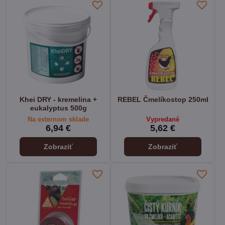
Khei DRY - kremelina +
REBEL Čmelíkostop 250ml
eukalyptus 500g
Na externom sklade
Vypredané
6,94 €
5,62 €
Zobraziť
Zobraziť