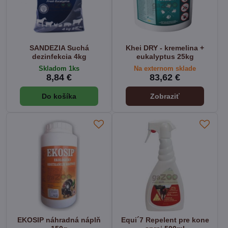
SANDEZIA Suchá
Khei DRY - kremelina +
dezinfekcia 4kg
eukalyptus 25kg
Skladom 1ks
Na externom sklade
8,84 €
83,62 €
Do košíka
Zobraziť
EKOSIP náhradná náplň
Equi´7 Repelent pre kone