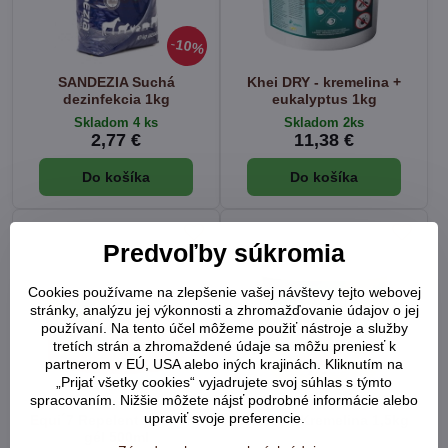
10%
SANDEZIA Suchá
Khei DRY - kremelina +
dezinfekcia 1kg
eukalyptus 1kg
Skladom 4 ks
Skladom 2ks
2,77 €
11,38 €
Do košíka
Do košíka
Predvoľby súkromia
Cookies používame na zlepšenie vašej návštevy tejto webovej
stránky, analýzu jej výkonnosti a zhromažďovanie údajov o jej
používaní. Na tento účel môžeme použiť nástroje a služby
tretích strán a zhromaždené údaje sa môžu preniesť k
partnerom v EÚ, USA alebo iných krajinách. Kliknutím na
„Prijať všetky cookies“ vyjadrujete svoj súhlas s týmto
spracovaním. Nižšie môžete nájsť podrobné informácie alebo
upraviť svoje preferencie.
Equi´7 Repelent pre kone
MIKROP Kremelina 1,5kg
gél 500ml