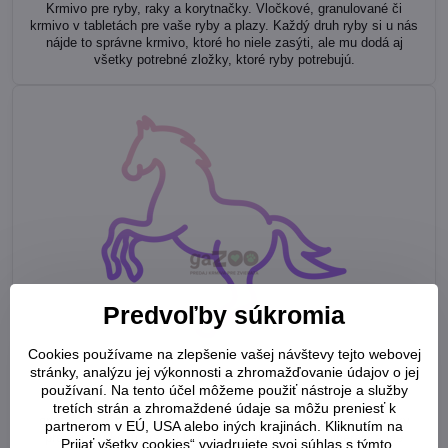
Krmivo pre ryby, raky a korytnačky. Vločkové, granulované či
krmivo v tabletách pre vaše ryby a plazy. Každý druh ryby si u nás
nájde to správne krmivo, ktoré ho niele zasýti, ale mu dodá aj
všetky potrebné zložky, ktoré ryby potrebujú.
Predvoľby súkromia
Cookies používame na zlepšenie vašej návštevy tejto webovej
stránky, analýzu jej výkonnosti a zhromažďovanie údajov o jej
Krmivo pre kone
používaní. Na tento účel môžeme použiť nástroje a služby
Kompletná ponuka krmív a doplnkov pre kone. Kompletné
tretích strán a zhromaždené údaje sa môžu preniesť k
granulované zmesy a musli od značiek Fitmin a Bocus, doplnky
partnerom v EÚ, USA alebo iných krajinách. Kliknutím na
pre zdravú kožu srsť či kopytá ako aj vitamíny, minerály a iné
„Prijať všetky cookies“ vyjadrujete svoj súhlas s týmto