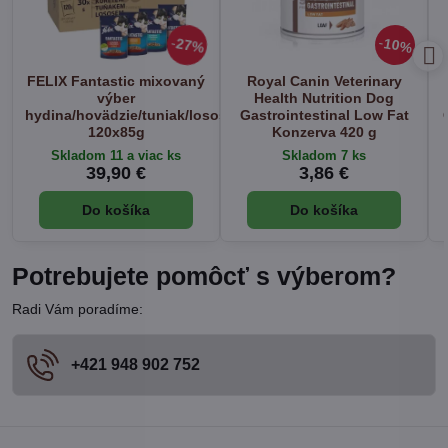
27%
10%
FELIX Fantastic mixovaný
Royal Canin Veterinary
výber
Health Nutrition Dog
hydina/hovädzie/tuniak/losos
Gastrointestinal Low Fat
120x85g
Konzerva 420 g
Skladom 11 a viac ks
Skladom 7 ks
39,90 €
3,86 €
Do košíka
Do košíka
Potrebujete pomôcť s výberom?
Radi Vám poradíme:
+421 948 902 752