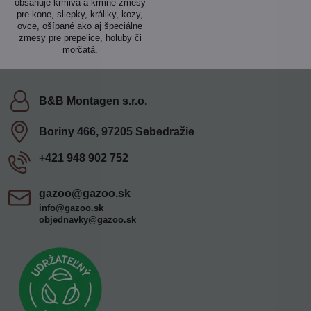
obsahuje krmivá a kŕmne zmesy
pre kone, sliepky, králiky, kozy,
ovce, ošípané ako aj špeciálne
zmesy pre prepelice, holuby či
morčatá.
B&B Montagen s​.r​.o​.
Boriny 466, 97205 Sebedražie
+421 948 902 752
gazoo​@gazoo​.sk
info@gazoo.sk
objednavky@gazoo.sk