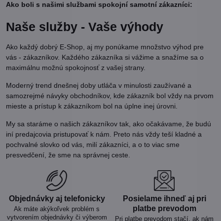
Ako boli s našimi službami spokojní samotní zákazníci:
Naše služby - Vaše výhody
Ako každý dobrý E-Shop, aj my ponúkame množstvo výhod pre
vás - zákazníkov. Každého zákazníka si vážime a snažíme sa o
maximálnu možnú spokojnosť z vašej strany.
Moderný trend dnešnej doby utláča v minulosti zaužívané a
samozrejmé návyky obchodníkov, kde zákazník bol vždy na prvom
mieste a prístup k zákazníkom bol na úplne inej úrovni.
My sa staráme o našich zákazníkov tak, ako očakávame, že budú
iní predajcovia pristupovať k nám. Preto nás vždy teší kladné a
pochvalné slovko od vás, milí zákazníci, a o to viac sme
presvedčení, že sme na správnej ceste.
Objednávky aj telefonicky
Posielame ihneď aj pri
platbe prevodom
Ak máte akýkoľvek problém s
vytvorením objednávky či výberom
Pri platbe prevodom stačí, ak nám