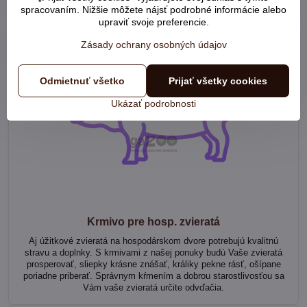
produkty podporujúce zdravie Vašich koní.
spracovaním. Nižšie môžete nájsť podrobné informácie alebo
upraviť svoje preferencie.
Zásady ochrany osobných údajov
Odmietnuť všetko
Prijať všetky cookies
Ukázať podrobnosti
Krmivo pre hosp. zvieratá
Aj úžitkové zvieratá na hospodárskom dvore potrebujú kvalitnú
stravu a doplnky. S krmivami z našej ponuky budú Vaše zvieratá
prosperovať, sliepky krásne znášať, králiky pekne rásť, ošípane
poriadne priberať. Správnym kŕmením a dobrou starostlivosťou sa
Vám vaše zvieratá určite odvďačia.