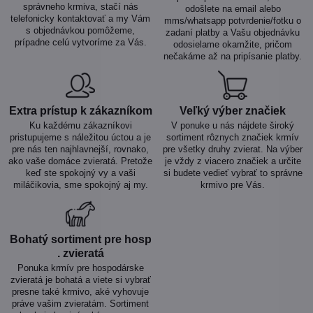
správneho krmiva, stačí nás
odošlete na email alebo
telefonicky kontaktovať a my Vám
mms/whatsapp potvrdenie/fotku o
s objednávkou pomôžeme,
zadaní platby a Vašu objednávku
prípadne celú vytvoríme za Vás.
odosielame okamžite, pričom
nečakáme až na pripísanie platby.
Extra prístup k zákazníkom
Veľký výber značiek
Ku každému zákazníkovi
V ponuke u nás nájdete široký
pristupujeme s náležitou úctou a je
sortiment rôznych značiek krmív
pre nás ten najhlavnejší, rovnako,
pre všetky druhy zvierat. Na výber
ako vaše domáce zvieratá. Pretože
je vždy z viacero značiek a určite
keď ste spokojný vy a vaši
si budete vedieť vybrať to správne
miláčikovia, sme spokojný aj my.
krmivo pre Vás.
Bohatý sortiment pre hosp​
. zvieratá
Ponuka krmív pre hospodárske
zvieratá je bohatá a viete si vybrať
presne také krmivo, aké vyhovuje
práve vašim zvieratám. Sortiment