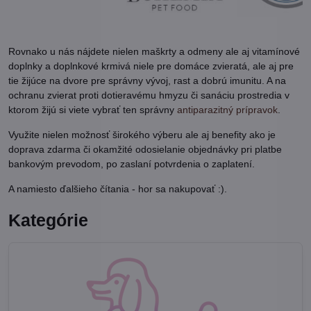
Rovnako u nás nájdete nielen maškrty a odmeny ale aj vitamínové
doplnky a doplnkové krmivá niele pre domáce zvieratá, ale aj pre
tie žijúce na dvore pre správny vývoj, rast a dobrú imunitu. A na
ochranu zvierat proti dotieravému hmyzu či sanáciu prostredia v
ktorom žijú si viete vybrať ten správny
antiparazitný prípravok
.
Využite nielen možnosť širokého výberu ale aj benefity ako je
doprava zdarma či okamžité odosielanie objednávky pri platbe
bankovým prevodom, po zaslaní potvrdenia o zaplatení.
A namiesto ďalšieho čítania - hor sa nakupovať :).
Kategórie