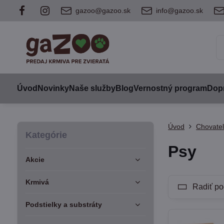
gazoo@gazoo.sk
info@gazoo.sk
Úvod
Novinky
Naše služby
Blog
Vernostný program
Dopr
Úvod
Chovateľ
Kategórie
Psy
Akcie
Krmivá
Radiť po
Podstielky a substráty