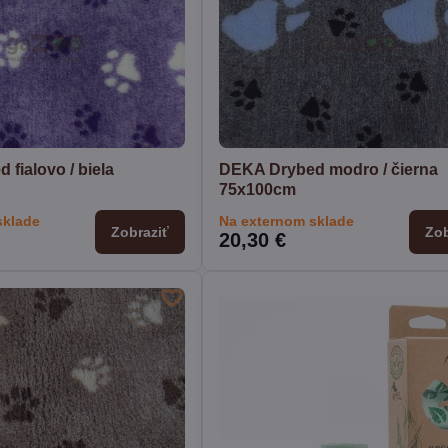
fialovo / biela
DEKA Drybed modro / čierna
75x100cm
sklade
Na externom sklade
Zobraziť
Zob
20,30 €