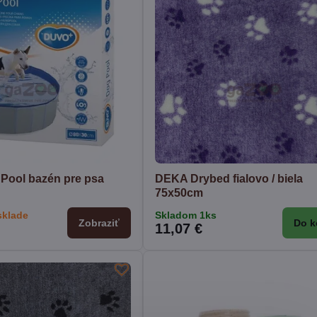
Pool bazén pre psa
DEKA Drybed fialovo / biela
75x50cm
sklade
Skladom 1ks
Zobraziť
Do k
11,07 €