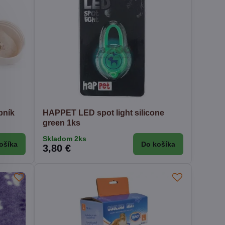
bník
HAPPET LED spot light silicone
green 1ks
Skladom 2ks
ošíka
Do košíka
3,80 €