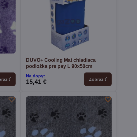
DUVO+ Cooling Mat chladiaca
podložka pre psy L 90x50cm
Na dopyt
raziť
Zobraziť
15,41 €