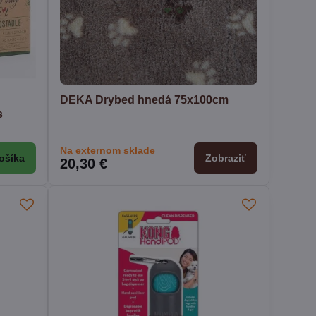
é
DEKA Drybed hnedá 75x100cm
s
Na externom sklade
ošíka
Zobraziť
20,30 €