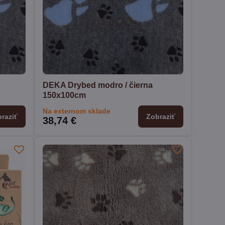
DEKA Drybed modro / čierna
150x100cm
Na externom sklade
raziť
Zobraziť
38,74 €