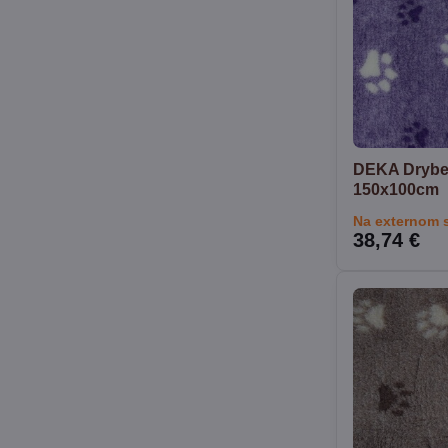
DEKA Drybed 
150x100cm
Na externom 
38,74 €