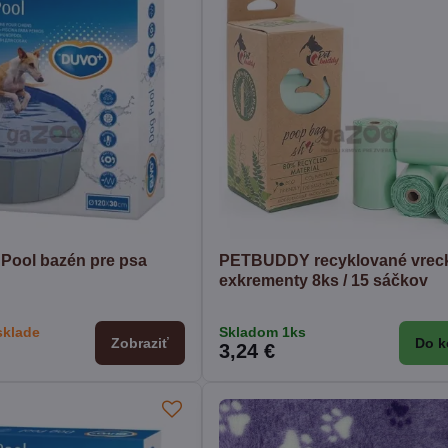
Pool bazén pre psa
PETBUDDY recyklované vrec
exkrementy 8ks / 15 sáčkov
sklade
Skladom 1ks
Zobraziť
Do k
3,24 €