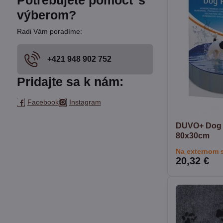
Potrebujete pomôcť s
fulltextom
výberom?
Radi Vám poradíme:
+421 948 902 752
Pridajte sa k nám:
Facebook
Instagram
DUVO+ Dog 
80x30cm
Na externom 
20,32 €