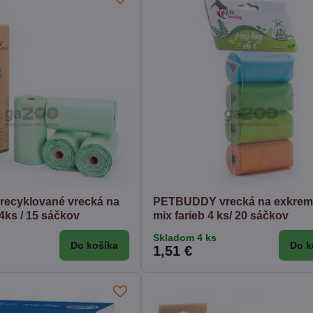
ecyklované vrecká na
PETBUDDY vrecká na exkrem
4ks / 15 sáčkov
mix farieb 4 ks/ 20 sáčkov
Skladom 4 ks
Do košíka
Do k
1,51 €