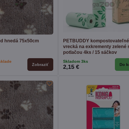
d hnedá 75x50cm
PETBUDDY kompostovateľn
vrecká na exkrementy zelené 
potlačou 4ks / 15 sáčkov
sklade
Skladom 3ks
Zobraziť
Do k
2,15 €