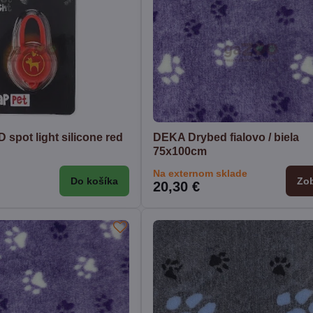
spot light silicone red
DEKA Drybed fialovo / biela
75x100cm
Na externom sklade
Do košíka
Zob
20,30 €