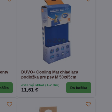
enty
DUVO+ Cooling Mat chladiaca
podložka pre psy M 50x65cm
externý sklad (1-2 dni)
ošíka
Do košíka
11,61 €