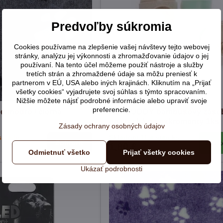
Predvoľby súkromia
Cookies používame na zlepšenie vašej návštevy tejto webovej
stránky, analýzu jej výkonnosti a zhromažďovanie údajov o jej
používaní. Na tento účel môžeme použiť nástroje a služby
tretích strán a zhromaždené údaje sa môžu preniesť k
partnerom v EÚ, USA alebo iných krajinách. Kliknutím na „Prijať
všetky cookies“ vyjadrujete svoj súhlas s týmto spracovaním.
Nižšie môžete nájsť podrobné informácie alebo upraviť svoje
preferencie.
 modro / čierna
PETBUDDY bambusový záso
na vrecká na exkrementy 1ks
Zásady ochrany osobných údajov
sklade
Skladom 11 a viac ks
Zobraziť
Do k
1,80 €
Odmietnuť všetko
Prijať všetky cookies
Ukázať podrobnosti