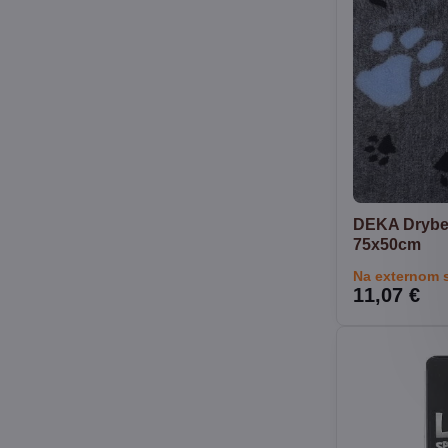
DEKA Drybed
75x50cm
Na externom 
11,07 €