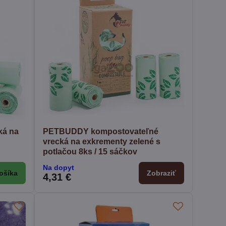
ká na
PETBUDDY kompostovateľné
vrecká na exkrementy zelené s
potlačou 8ks / 15 sáčkov
Na dopyt
ošíka
Zobraziť
4,31 €