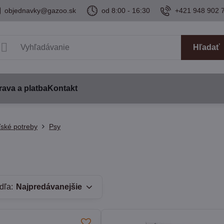
objednavky@gazoo.sk
od 8:00 - 16:30
+421 948 902 
Hľadať
ava a platba
Kontakt
ské potreby
Psy
dľa:
Najpredávanejšie