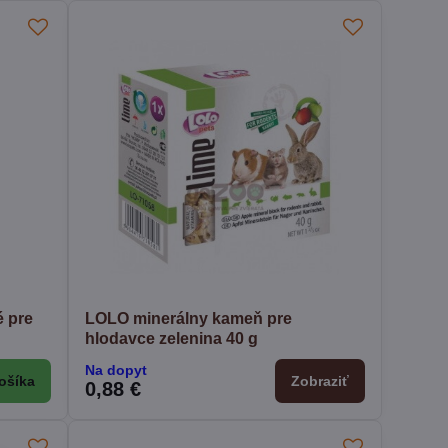
 pre
LOLO minerálny kameň pre
hlodavce zelenina 40 g
Na dopyt
ošíka
Zobraziť
0,88 €