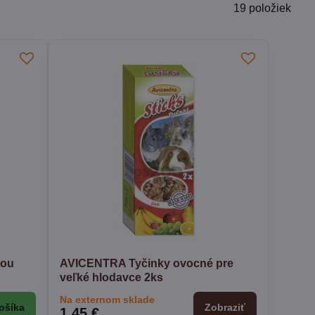
19
položiek
nou
AVICENTRA Tyčinky ovocné pre
veľké hlodavce 2ks
Na externom sklade
ošíka
Zobraziť
1,45 €