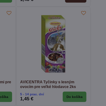
mi pre
AVICENTRA Tyčinky s lesným
ovocím pre veľké hlodavce 2ks
5 - 14 prac. dní
ošíka
Do košíka
1,45 €