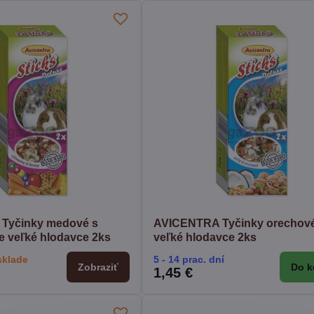
Tyčinky medové s
AVICENTRA Tyčinky orechové
e veľké hlodavce 2ks
veľké hlodavce 2ks
sklade
5 - 14 prac. dní
Zobraziť
Do k
1,45 €