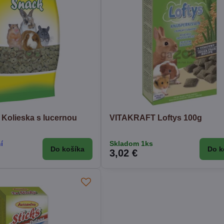
olieska s lucernou
VITAKRAFT Loftys 100g
í
Skladom 1ks
Do košíka
Do k
3,02 €