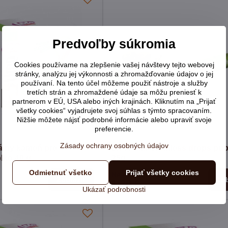
Predvoľby súkromia
Cookies používame na zlepšenie vašej návštevy tejto webovej
stránky, analýzu jej výkonnosti a zhromažďovanie údajov o jej
používaní. Na tento účel môžeme použiť nástroje a služby
tretích strán a zhromaždené údaje sa môžu preniesť k
partnerom v EÚ, USA alebo iných krajinách. Kliknutím na „Prijať
všetky cookies“ vyjadrujete svoj súhlas s týmto spracovaním.
Nižšie môžete nájsť podrobné informácie alebo upraviť svoje
preferencie.
Zásady ochrany osobných údajov
lny kameň pre
JR FARM Grainless drops pú
lko 40 g
25g
Odmietnuť všetko
Prijať všetky cookies
Na dopyt
Zobraziť
Zob
1,20 €
Ukázať podrobnosti