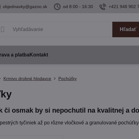
objednavky@gazoo.sk
od 8:00 - 16:30
+421 948 902 
Hľadať
ava a platba
Kontakt
Krmivo drobné hlodavce
Pochúťky
ťky
ik či osmak by si nepochutil na kvalitnej a 
pestrých tyčiniek až po rôzne vločkové a granulované pochúťky.