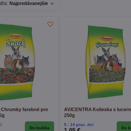
dľa:
Najpredávanejšie
Chrumky farebné pre
AVICENTRA Kolieska s lucer
0g
250g
í
5 - 14 prac. dní
Do košíka
Do k
1,05 €