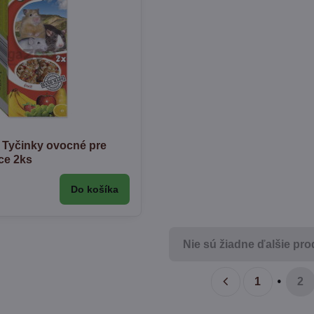
Tyčinky ovocné pre
ce 2ks
Do košíka
Nie sú žiadne ďalšie pro
1
2