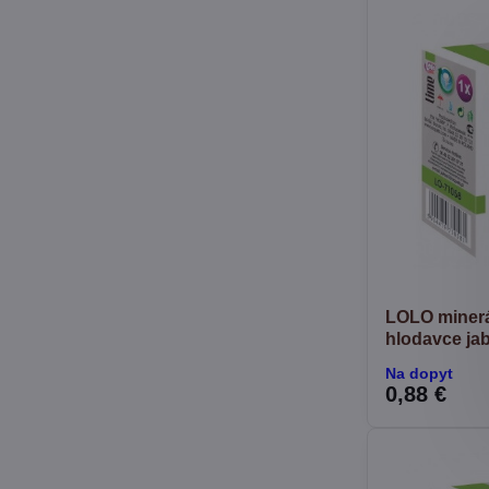
LOLO minerá
hlodavce jab
Na dopyt
0,88 €