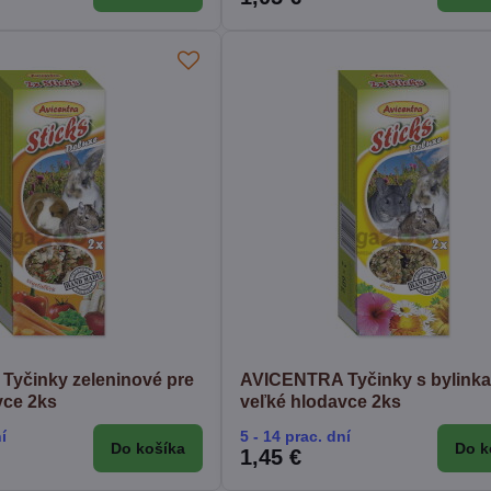
yčinky zeleninové pre
AVICENTRA Tyčinky s bylinka
vce 2ks
veľké hlodavce 2ks
í
5 - 14 prac. dní
Do košíka
Do k
1,45 €