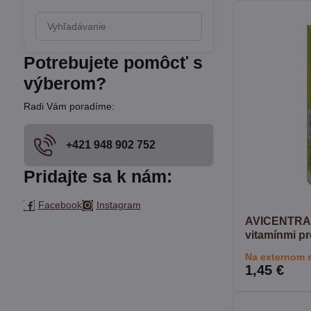
Prehľadať
výsledky
filtra
Potrebujete pomôcť s
fulltextom
výberom?
Radi Vám poradíme:
+421 948 902 752
Pridajte sa k nám:
Facebook
Instagram
AVICENTRA 
vitamínmi pr
Na externom 
1,45 €