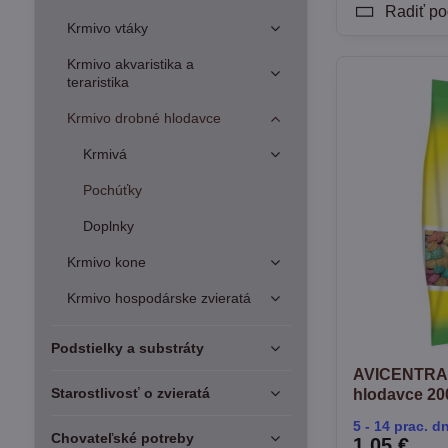
Radiť po
Krmivo vtáky
Krmivo akvaristika a
teraristika
Krmivo drobné hlodavce
Krmivá
Pochúťky
Doplnky
Krmivo kone
Krmivo hospodárske zvieratá
Podstielky a substráty
AVICENTRA 
Starostlivosť o zvieratá
hlodavce 20
5 - 14 prac. dn
Chovateľské potreby
1,05 €