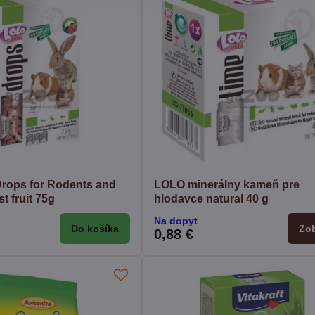
rops for Rodents and
LOLO minerálny kameň pre
st fruit 75g
hlodavce natural 40 g
Na dopyt
Do košíka
Zob
0,88 €