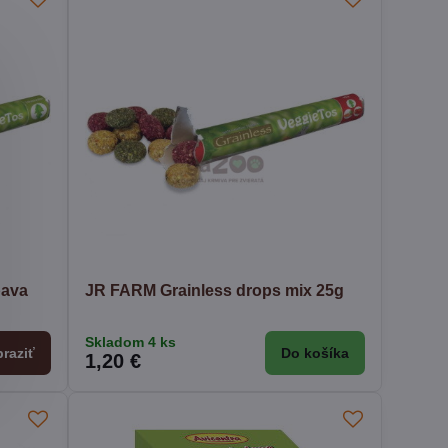
pava
JR FARM Grainless drops mix 25g
Skladom 4 ks
raziť
Do košíka
1,20 €