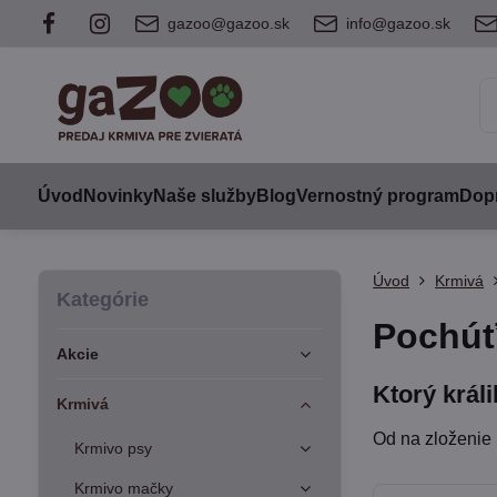
gazoo@gazoo.sk
info@gazoo.sk
Úvod
Novinky
Naše služby
Blog
Vernostný program
Dopr
Úvod
Krmivá
Kategórie
Pochú
Akcie
Ktorý král
Krmivá
Od na zloženie 
Krmivo psy
Krmivo mačky