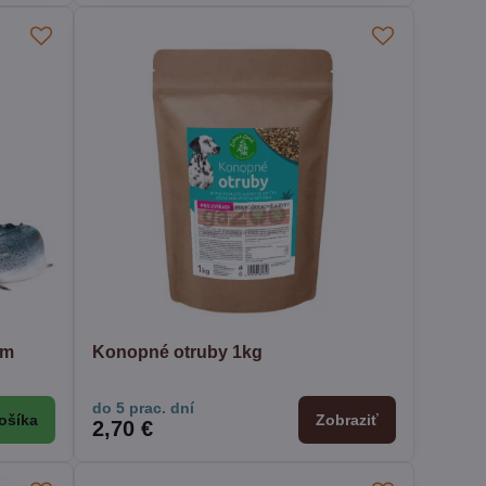
um
Konopné otruby 1kg
do 5 prac. dní
ošíka
Zobraziť
2,70 €