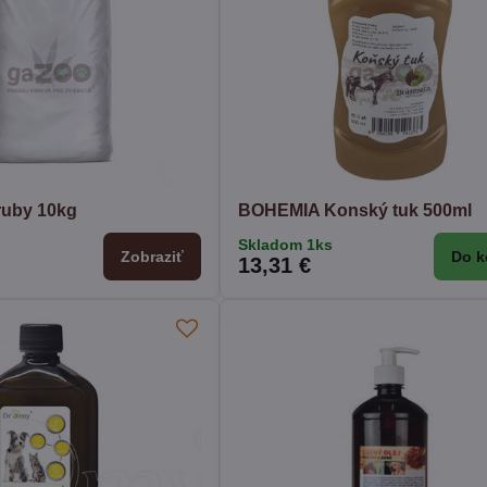
ruby 10kg
BOHEMIA Konský tuk 500ml
Skladom 1ks
Zobraziť
Do k
13,31 €