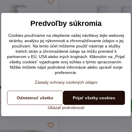
Predvoľby súkromia
Cookies používame na zlepšenie vašej návštevy tejto webovej
stránky, analýzu jej výkonnosti a zhromažďovanie údajov o jej
používaní. Na tento účel môžeme použiť nástroje a služby
tretích strán a zhromaždené údaje sa môžu preniesť k
partnerom v EÚ, USA alebo iných krajinách. Kliknutím na „Prijať
všetky cookies“ vyjadrujete svoj súhlas s týmto spracovaním.
Nižšie môžete nájsť podrobné informácie alebo upraviť svoje
preferencie.
Zásady ochrany osobných údajov
 kukuričných klíčkov
DROMY Konopný olej 1000ml
Odmietnuť všetko
Prijať všetky cookies
sklade
Skladom 3ks
Zobraziť
Do k
21,21 €
Ukázať podrobnosti