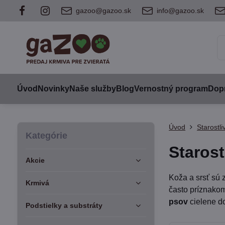
gazoo@gazoo.sk
info@gazoo.sk
Úvod
Novinky
Naše služby
Blog
Vernostný program
Dopr
Úvod
Starostli
Kategórie
Starost
Akcie
Koža a srsť sú 
Krmivá
často príznakom
psov
cielene do
Podstielky a substráty