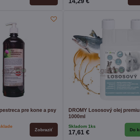
14,29 €
pestreca pre kone a psy
DROMY Lososový olej premi
1000ml
sklade
Skladom 1ks
Zobraziť
Do k
17,61 €