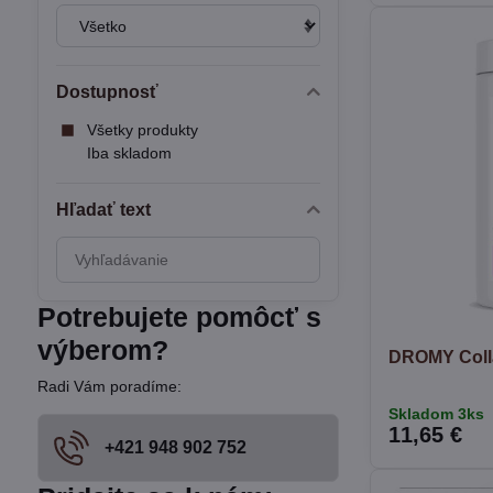
Dostupnosť
Všetky produkty
Iba skladom
Hľadať text
Prehľadať
výsledky
filtra
Potrebujete pomôcť s
fulltextom
výberom?
DROMY Colla
Radi Vám poradíme:
Skladom 3ks
11,65 €
+421 948 902 752