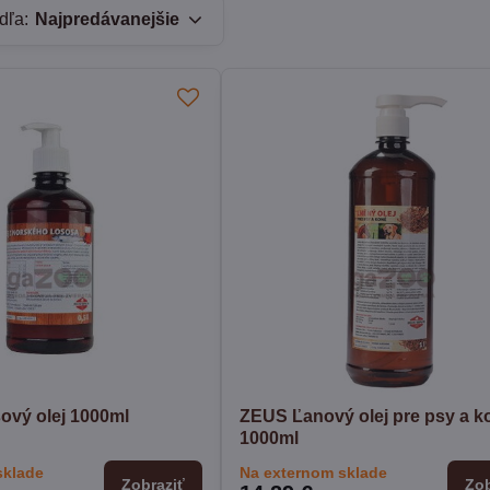
dľa:
Najpredávanejšie
vý olej 1000ml
ZEUS Ľanový olej pre psy a k
1000ml
sklade
Na externom sklade
Zobraziť
Zob