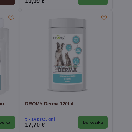
10,99 €
um
DROMY Derma 120tbl.
5 - 14 prac. dní
ošíka
Do košíka
17,70 €