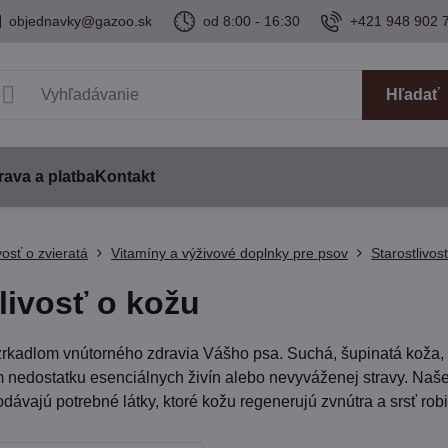
objednavky@gazoo.sk
od 8:00 - 16:30
+421 948 902 
Hľadať
ava a platba
Kontakt
vosť o zvieratá
Vitamíny a výživové doplnky pre psov
Starostlivos
livosť o kožu
zrkadlom vnútorného zdravia Vášho psa. Suchá, šupinatá koža, 
 nedostatku esenciálnych živín alebo nevyváženej stravy. Naš
dávajú potrebné látky, ktoré kožu regenerujú zvnútra a srsť robi