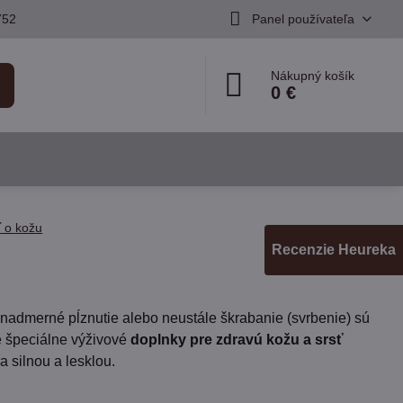
752
Panel používateľa
Nákupný košík
0 €
ť o kožu
Recenzie Heureka
nadmerné pĺznutie alebo neustále škrabanie (svrbenie) sú
e špeciálne výživové
doplnky pre zdravú kožu a srsť
a silnou a lesklou.