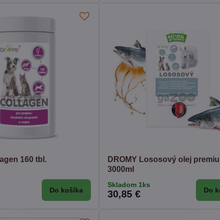
gen 160 tbl.
DROMY Lososový olej premi
3000ml
Skladom 1ks
Do košíka
Do k
30,85 €