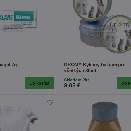
agel 7g
DROMY Bylinný balsám pre
všetkých 30ml
Skladom 2ks
Do košíka
Do k
3,65 €