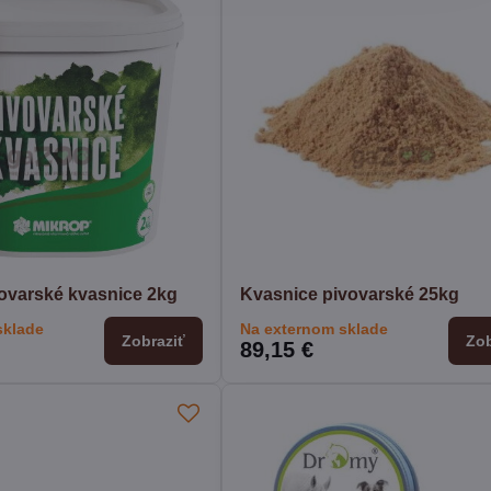
varské kvasnice 2kg
Kvasnice pivovarské 25kg
sklade
Na externom sklade
Zobraziť
Zob
89,15 €