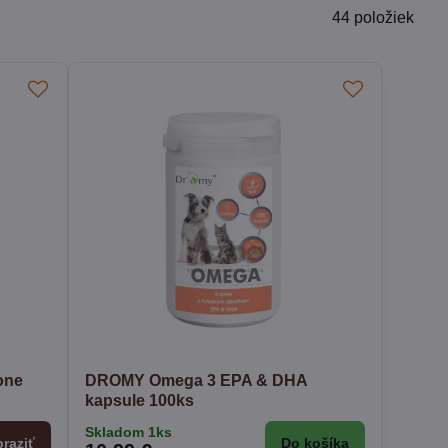
44
položiek
one
DROMY Omega 3 EPA & DHA
kapsule 100ks
Skladom 1ks
raziť
Do košíka