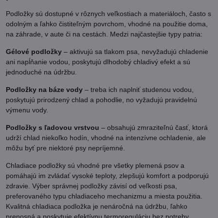
Podložky sú dostupné v rôznych veľkostiach a materiáloch, často s
odolným a ľahko čistiteľným povrchom, vhodné na použitie doma,
na záhrade, v aute či na cestách. Medzi najčastejšie typy patria:
Gélové podložky
– aktivujú sa tlakom psa, nevyžadujú chladenie
ani napĺňanie vodou, poskytujú dlhodobý chladivý efekt a sú
jednoduché na údržbu.
Podložky na báze vody
– treba ich naplniť studenou vodou,
poskytujú prirodzený chlad a pohodlie, no vyžadujú pravidelnú
výmenu vody.
Podložky s ľadovou vrstvou
– obsahujú zmraziteľnú časť, ktorá
udrží chlad niekoľko hodín, vhodné na intenzívne ochladenie, ale
môžu byť pre niektoré psy nepríjemné.
Chladiace podložky sú vhodné pre všetky plemená psov a
pomáhajú im zvládať vysoké teploty, zlepšujú komfort a podporujú
zdravie. Výber správnej podložky závisí od veľkosti psa,
preferovaného typu chladiaceho mechanizmu a miesta použitia.
Kvalitná chladiaca podložka je nenáročná na údržbu, ľahko
prenosná a poskytuje efektívnu termoreguláciu bez potreby