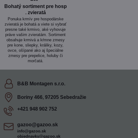
Bohatý sortiment pre hosp​
. zvieratá
Ponuka krmív pre hospodárske
zvieratá je bohatá a viete si vybrať
presne také krmivo, aké vyhovuje
práve vašim zvieratám. Sortiment
obsahuje krmivá a kŕmne zmesy
pre kone, sliepky, králiky, kozy,
ovce, ošípané ako aj špeciálne
zmesy pre prepelice, holuby či
morčatá.
B&B Montagen s​.r​.o​.
Boriny 466, 97205 Sebedražie
+421 948 902 752
gazoo​@gazoo​.sk
info@gazoo.sk
objednavky@gazoo.sk