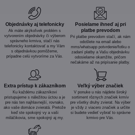
Objednávky aj telefonicky
Posielame ihneď aj pri
platbe prevodom
Ak máte akýkoľvek problém s
vytvorením objednávky či výberom
Pri platbe prevodom stačí, ak nám
správneho krmiva, stačí nás
odošlete na email alebo
telefonicky kontaktovať a my Vám
mms/whatsapp potvrdenie/fotku o
s objednávkou pomôžeme,
zadaní platby a Vašu objednávku
prípadne celú vytvoríme za Vás.
odosielame okamžite, pričom
nečakáme až na pripísanie platby.
Extra prístup k zákazníkom
Veľký výber značiek
Ku každému zákazníkovi
V ponuke u nás nájdete široký
pristupujeme s náležitou úctou a je
sortiment rôznych značiek krmív
pre nás ten najhlavnejší, rovnako,
pre všetky druhy zvierat. Na výber
ako vaše domáce zvieratá. Pretože
je vždy z viacero značiek a určite
keď ste spokojný vy a vaši
si budete vedieť vybrať to správne
miláčikovia, sme spokojný aj my.
krmivo pre Vás.