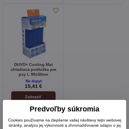
DUVO+ Cooling Mat
chladiaca podložka pre
psy L 90x50cm
Na dopyt
15,41 €
Zobraziť
Predvoľby súkromia
Potrebujete pomôcť s výberom?
Cookies používame na zlepšenie vašej návštevy tejto webovej
Radi Vám poradíme:
stránky, analýzu jej výkonnosti a zhromažďovanie údajov o jej