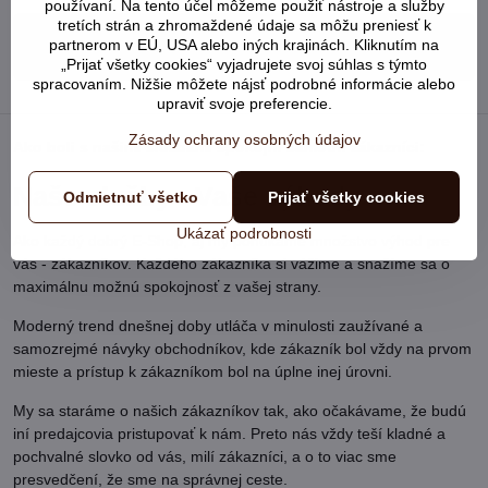
používaní. Na tento účel môžeme použiť nástroje a služby
tretích strán a zhromaždené údaje sa môžu preniesť k
partnerom v EÚ, USA alebo iných krajinách. Kliknutím na
+421 948 902 752
„Prijať všetky cookies“ vyjadrujete svoj súhlas s týmto
spracovaním. Nižšie môžete nájsť podrobné informácie alebo
upraviť svoje preferencie.
Zásady ochrany osobných údajov
Ako boli s našimi službami spokojní samotní zákazníci:
Naše služby - Vaše výhody
Odmietnuť všetko
Prijať všetky cookies
Ukázať podrobnosti
Ako každý dobrý E-Shop, aj my ponúkame množstvo výhod pre
vás - zákazníkov. Každého zákazníka si vážime a snažíme sa o
maximálnu možnú spokojnosť z vašej strany.
Moderný trend dnešnej doby utláča v minulosti zaužívané a
samozrejmé návyky obchodníkov, kde zákazník bol vždy na prvom
mieste a prístup k zákazníkom bol na úplne inej úrovni.
My sa staráme o našich zákazníkov tak, ako očakávame, že budú
iní predajcovia pristupovať k nám. Preto nás vždy teší kladné a
pochvalné slovko od vás, milí zákazníci, a o to viac sme
presvedčení, že sme na správnej ceste.