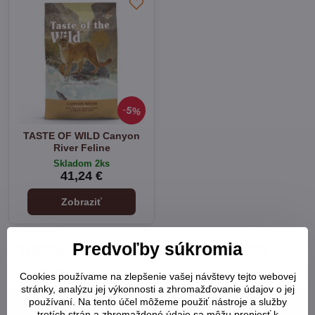
5%
TASTE OF WILD Canyon
River Feline
Skladom 2ks
41,24 €
Zobraziť
Potrebujete pomôcť s výberom?
Predvoľby súkromia
Radi Vám poradíme:
Cookies používame na zlepšenie vašej návštevy tejto webovej
stránky, analýzu jej výkonnosti a zhromažďovanie údajov o jej
používaní. Na tento účel môžeme použiť nástroje a služby
+421 948 902 752
tretích strán a zhromaždené údaje sa môžu preniesť k