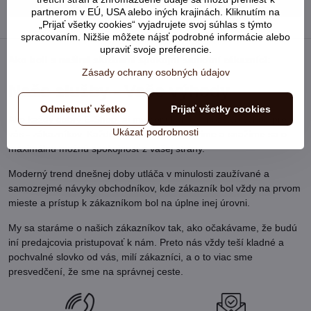
partnerom v EÚ, USA alebo iných krajinách. Kliknutím na
„Prijať všetky cookies“ vyjadrujete svoj súhlas s týmto
spracovaním. Nižšie môžete nájsť podrobné informácie alebo
upraviť svoje preferencie.
Ako boli s našimi službami spokojní samotní zákazníci:
Zásady ochrany osobných údajov
Naše služby - Vaše výhody
Odmietnuť všetko
Prijať všetky cookies
Ako každý dobrý E-Shop, aj my ponúkame množstvo výhod pre
Ukázať podrobnosti
vás - zákazníkov. Každého zákazníka si vážime a snažíme sa o
maximálnu možnú spokojnosť z vašej strany.
Moderný trend dnešnej doby utláča v minulosti zaužívané a
samozrejmé návyky obchodníkov, kde zákazník bol vždy na prvom
mieste a prístup k zákazníkom bol na úplne inej úrovni.
My sa staráme o našich zákazníkov tak, ako očakávame, že budú
iní predajcovia pristupovať k nám. Preto nás vždy teší kladné a
pochvalné slovko od vás, milí zákazníci, a o to viac sme
presvedčení, že sme na správnej ceste.