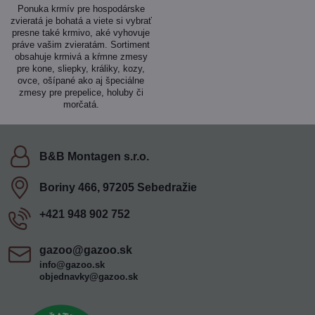
Ponuka krmív pre hospodárske
zvieratá je bohatá a viete si vybrať
presne také krmivo, aké vyhovuje
práve vašim zvieratám. Sortiment
obsahuje krmivá a kŕmne zmesy
pre kone, sliepky, králiky, kozy,
ovce, ošípané ako aj špeciálne
zmesy pre prepelice, holuby či
morčatá.
B&B Montagen s​.r​.o​.
Boriny 466, 97205 Sebedražie
+421 948 902 752
gazoo​@gazoo​.sk
info@gazoo.sk
objednavky@gazoo.sk