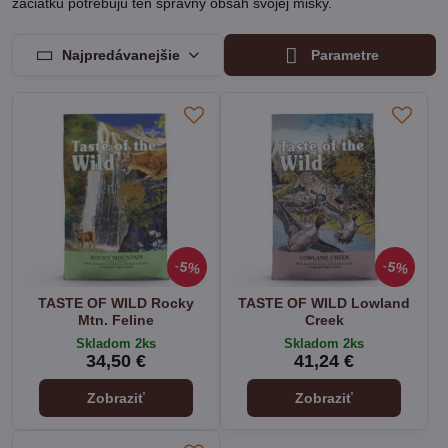
začiatku potrebujú ten správny obsah svojej misky.
Najpredávanejšie
Parametre
5%
5%
TASTE OF WILD Rocky
TASTE OF WILD Lowland
Mtn. Feline
Creek
Skladom 2ks
Skladom 2ks
34,50 €
41,24 €
Zobraziť
Zobraziť