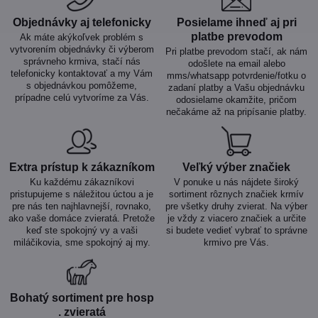
Objednávky aj telefonicky
Posielame ihneď aj pri
platbe prevodom
Ak máte akýkoľvek problém s
vytvorením objednávky či výberom
Pri platbe prevodom stačí, ak nám
správneho krmiva, stačí nás
odošlete na email alebo
telefonicky kontaktovať a my Vám
mms/whatsapp potvrdenie/fotku o
s objednávkou pomôžeme,
zadaní platby a Vašu objednávku
prípadne celú vytvoríme za Vás.
odosielame okamžite, pričom
nečakáme až na pripísanie platby.
Extra prístup k zákazníkom
Veľký výber značiek
Ku každému zákazníkovi
V ponuke u nás nájdete široký
pristupujeme s náležitou úctou a je
sortiment rôznych značiek krmív
pre nás ten najhlavnejší, rovnako,
pre všetky druhy zvierat. Na výber
ako vaše domáce zvieratá. Pretože
je vždy z viacero značiek a určite
keď ste spokojný vy a vaši
si budete vedieť vybrať to správne
miláčikovia, sme spokojný aj my.
krmivo pre Vás.
Bohatý sortiment pre hosp​
. zvieratá