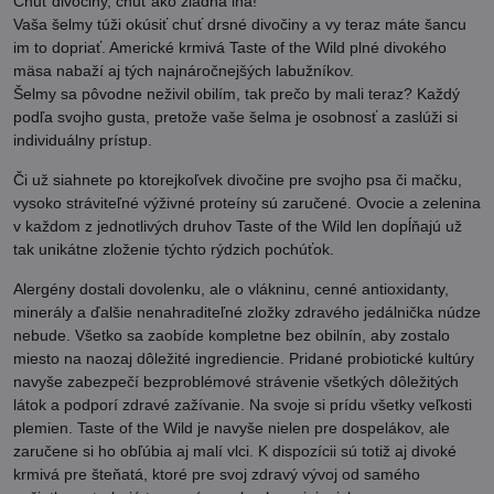
Chuť divočiny, chuť ako žiadna iná!
Vaša šelmy túži okúsiť chuť drsné divočiny a vy teraz máte šancu
im to dopriať. Americké krmivá Taste of the Wild plné divokého
mäsa nabaží aj tých najnáročnejšých labužníkov.
Šelmy sa pôvodne neživil obilím, tak prečo by mali teraz? Každý
podľa svojho gusta, pretože vaše šelma je osobnosť a zaslúži si
individuálny prístup.
Či už siahnete po ktorejkoľvek divočine pre svojho psa či mačku,
vysoko stráviteľné výživné proteíny sú zaručené. Ovocie a zelenina
v každom z jednotlivých druhov Taste of the Wild len dopĺňajú už
tak unikátne zloženie týchto rýdzich pochúťok.
Alergény dostali dovolenku, ale o vlákninu, cenné antioxidanty,
minerály a ďalšie nenahraditeľné zložky zdravého jedálnička núdze
nebude. Všetko sa zaobíde kompletne bez obilnín, aby zostalo
miesto na naozaj dôležité ingrediencie. Pridané probiotické kultúry
navyše zabezpečí bezproblémové strávenie všetkých dôležitých
látok a podporí zdravé zažívanie. Na svoje si prídu všetky veľkosti
plemien. Taste of the Wild je navyše nielen pre dospelákov, ale
zaručene si ho obľúbia aj malí vlci. K dispozícii sú totiž aj divoké
krmivá pre šteňatá, ktoré pre svoj zdravý vývoj od samého