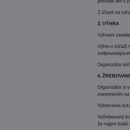
prevziať len v
Z účasti na súť
3. VÝHRA
Výhrami zarade
Výhru v súťaži 
zodpovedajúceh
Organizátor súť
4. ŽREBOVAN
Organizátor si 
zverejnením na 
Výhercovia súťa
Vyžrebovaný bu
že najprv budú