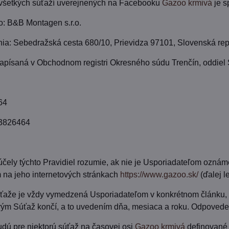
všetkých súťaží uverejnených na Facebooku
Gazoo krmivá
je s
 B&B Montagen s.r.o.
ia: Sebedražská cesta 680/10, Prievidza 97101, Slovenská rep
apísaná v Obchodnom registri Okresného súdu Trenčín, oddiel 
64
3826464
čely týchto Pravidiel rozumie, ak nie je Usporiadateľom ozná
 na jeho internetových stránkach
https://www.gazoo.sk/
(ďalej l
úťaže je vždy vymedzená Usporiadateľom v konkrétnom článku, 
rým Súťaž končí, a to uvedením dňa, mesiaca a roku. Odpovede
udú pre niektorú súťaž na časovej osi
Gazoo krmivá
definované 