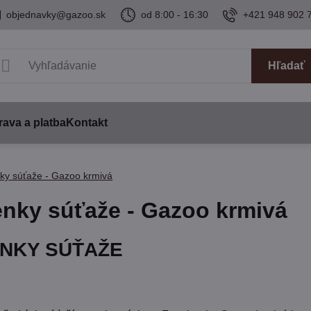
objednavky@gazoo.sk
od 8:00 - 16:30
+421 948 902 
Hľadať
ava a platba
Kontakt
ky súťaže - Gazoo krmivá
nky súťaže - Gazoo krmivá
NKY SÚŤAŽE