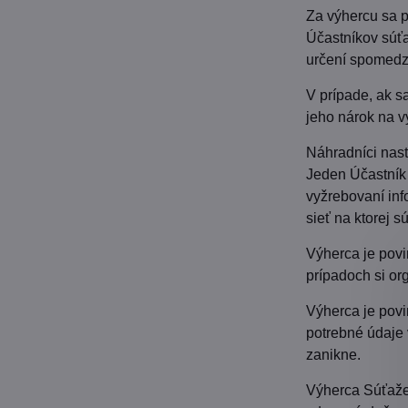
Za výhercu sa p
Účastníkov súťa
určení spomedzi
V prípade, ak s
jeho nárok na v
Náhradníci nas
Jeden Účastník
vyžrebovaní inf
sieť na ktorej s
Výherca je povi
prípadoch si or
Výherca je povi
potrebné údaje 
zanikne.
Výherca Súťaže 