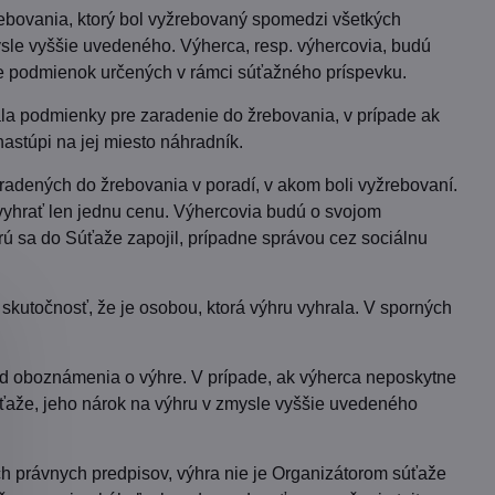
rebovania, ktorý bol vyžrebovaný spomedzi všetkých
sle vyššie uvedeného. Výherca, resp. výhercovia, budú
lade podmienok určených v rámci súťažného príspevku.
ňala podmienky pre zaradenie do žrebovania, v prípade ak
stúpi na jej miesto náhradník.
adených do žrebovania v poradí, v akom boli vyžrebovaní.
yhrať len jednu cenu. Výhercovia budú o svojom
rú sa do Súťaže zapojil, prípadne správou cez sociálnu
 skutočnosť, že je osobou, ktorá výhru vyhrala. V sporných
od oboznámenia o výhre. V prípade, ak výherca neposkytne
súťaže, jeho nárok na výhru v zmysle vyššie uvedeného
h právnych predpisov, výhra nie je Organizátorom súťaže