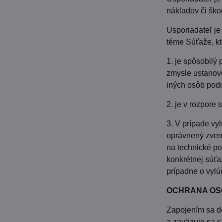
nákladov či ško
Usporiadateľ je
téme Súťaže, kt
1. je spôsobil
zmysle ustanove
iných osôb podi
2. je v rozpore 
3. V prípade vy
oprávnený zver
na technické p
konkrétnej súť
prípadne o vylú
OCHRANA OS
Zapojením sa d
a zaväzuje sa s