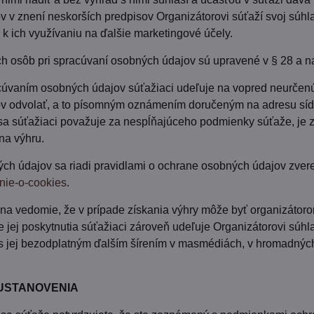
 v znení neskorších predpisov Organizátorovi súťaží svoj súh
a k ich využívaniu na ďalšie marketingové účely.
h osôb pri spracúvaní osobných údajov sú upravené v § 28 a na
cúvaním osobných údajov súťažiaci udeľuje na vopred neurčenú
v odvolať, a to písomným oznámením doručeným na adresu síd
sa súťažiaci považuje za nespĺňajúceho podmienky súťaže, je zo
na výhru.
ch údajov sa riadi pravidlami o ochrane osobných údajov zve
nie-o-cookies
.
 na vedomie, že v prípade získania výhry môže byť organizátoro
e jej poskytnutia súťažiaci zároveň udeľuje Organizátorovi súhl
 jej bezodplatným ďalším šírením v masmédiách, v hromadných 
USTANOVENIA