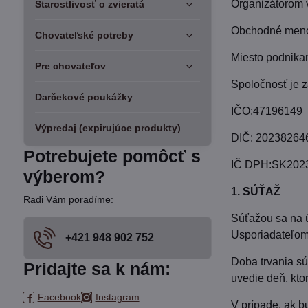
Organizátorom 
Starostlivosť o zvieratá
Obchodné meno:
Chovateľské potreby
Miesto podnikan
Pre chovateľov
Spoločnosť je z
Darčekové poukážky
IČO:47196149
Výpredaj (expirujúce produkty)
DIČ: 20238264
Potrebujete pomôcť s
IČ DPH:SK202
výberom?
1. SÚŤAŽ
Radi Vám poradíme:
Súťažou sa na ú
Usporiadateľom
+421 948 902 752
Doba trvania s
Pridajte sa k nám:
uvedie deň, kto
Facebook
Instagram
V prípade, ak b