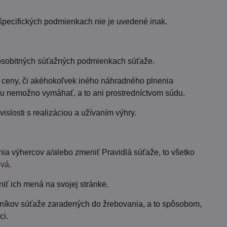
 špecifických podmienkach nie je uvedené inak.
 osobitných súťažných podmienkach súťaže.
j ceny, či akéhokoľvek iného náhradného plnenia
u nemožno vymáhať, a to ani prostredníctvom súdu.
slosti s realizáciou a užívaním výhry.
nia výhercov a/alebo zmeniť Pravidlá súťaže, to všetko
ivá
.
iť ich mená na svojej stránke.
níkov súťaže zaradených do žrebovania, a to spôsobom,
ci.