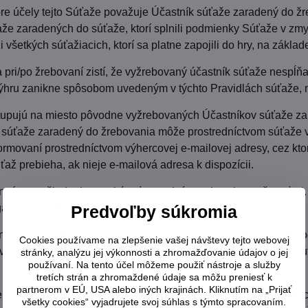
re účely tejto Súťaže považuje Účastník súťaže zaradený do ž
že zaradených do súťaže, ktorí splnili podmienky Súťaže v zmy
 všetkých súťažiacich, ktorí sa platne zapojili do hry, na zák
a pri/po žrebovaní zistí, že vyžrebovaný účastník súťaže nespĺ
ýhru zanikne spôsobom uvedeným v týchto Pravidlách súťaže, na
tupujú na miesto pôvodne vyžrebovaných Účastníkov súťaže zar
 súťaže zaradený do žrebovania môže prostredníctvom súťaže v
ormovaní prostredníctvom výhercovej e-mailovej adresy, cez kto
úťaž prebieha, ak nieje e-mailová adresa k dispozícii.
nný na požiadanie preukázať organizátorovi svoju totožnosť, t.j.
ganizátor vyhradzuje právo rozhodnúť s konečnou platnosťou.
Predvoľby súkromia
nný poskytnúť údaje pre odovzdanie/doručenie výhry do 5 dní 
Cookies používame na zlepšenie vašej návštevy tejto webovej
v určenej lehote a/alebo nebude súhlasiť s týmito Pravidlami 
stránky, analýzu jej výkonnosti a zhromažďovanie údajov o jej
používaní. Na tento účel môžeme použiť nástroje a služby
tretích strán a zhromaždené údaje sa môžu preniesť k
partnerom v EÚ, USA alebo iných krajinách. Kliknutím na „Prijať
zodpovedá za skutočnosť, že výhru riadne zdaní podľa platnýc
všetky cookies“ vyjadrujete svoj súhlas s týmto spracovaním.