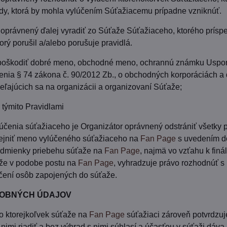
dy, ktorá by mohla vylúčením Súťažiacemu prípadne vzniknúť.
 oprávnený ďalej vyradiť zo Súťaže Súťažiaceho, ktorého prís
orý porušil a/alebo porušuje pravidlá.
ý poškodiť dobré meno, obchodné meno, ochrannú známku Uspor
nia § 74 zákona č. 90/2012 Zb., o obchodných korporáciách a 
eľajúcich sa na organizácii a organizovaní Súťaže;
s týmito Pravidlami
lúčenia súťažiaceho je Organizátor oprávnený odstrániť všetky
ejniť meno vylúčeného súťažiaceho na
Fan Page
s uvedením dô
odmienky priebehu súťaže na
Fan Page
, najmä vo vzťahu k fin
aže v podobe postu na
Fan Page
, vyhradzuje právo rozhodnúť s
čení osôb zapojených do súťaže.
OBNÝCH ÚDAJOV
o ktorejkoľvek súťaže na
Fan Page
súťažiaci zároveň potvrdzuje
 nimi riadiť a bez výhrad s nimi súhlasí a účasťou v súťaži dáv