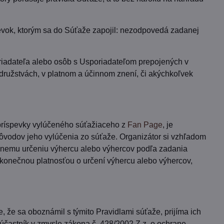
pevok, ktorým sa do Súťaže zapojil: nezodpovedá zadanej
iadateľa alebo osôb s Usporiadateľom prepojených v
družstvách, v platnom a účinnom znení, či akýchkoľvek
 príspevky vylúčeného súťažiaceho z
Fan Page
, je
vodov jeho vylúčenia zo súťaže. Organizátor si vzhľadom
álnemu určeniu výhercu alebo výhercov podľa zadania
 konečnou platnosťou o určení výhercu alebo výhercov,
, že sa oboznámil s týmito Pravidlami súťaže, prijíma ich
a účastník v zmysle zákona č. 428/2002 Z.z. o ochrane