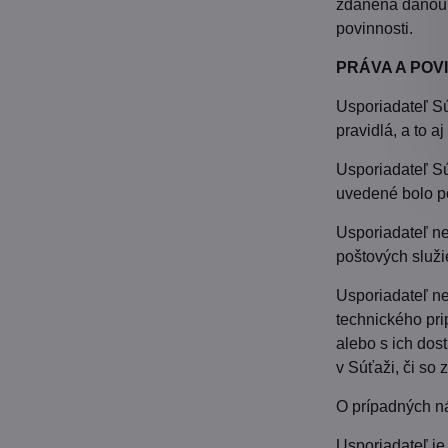
zdanená daňou 
povinnosti.
PRÁVA A POV
Usporiadateľ Súť
pravidlá, a to 
Usporiadateľ Sú
uvedené bolo po
Usporiadateľ ne
poštových služie
Usporiadateľ ne
technického prip
alebo s ich dos
v Súťaži, či so
O prípadných ná
Usporiadateľ je