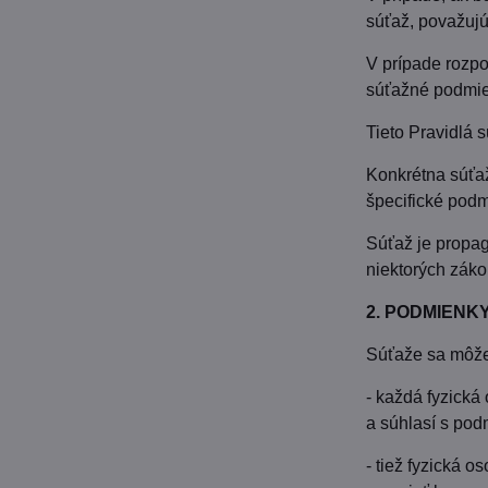
súťaž, považujú
V prípade rozp
súťažné podmie
Tieto Pravidlá 
Konkrétna súťa
špecifické podm
Súťaž je propag
niektorých zák
2. PODMIENKY
Súťaže sa môže
- každá fyzická
a súhlasí s po
- tiež fyzická 