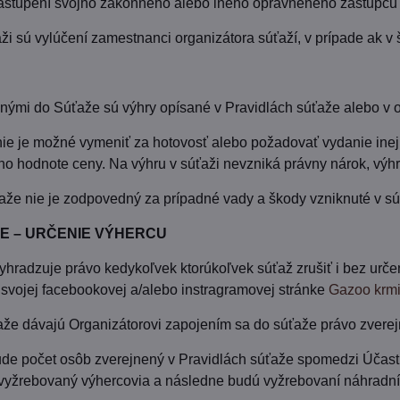
 zastúpení svojho zákonného alebo iného oprávneného zástupcu
aži sú vylúčení zamestnanci organizátora súťaží, v prípade ak v
nými do Súťaže sú výhry opísané v Pravidlách súťaže alebo v
nie je možné vymeniť za hotovosť alebo požadovať vydanie ine
o hodnote ceny. Na výhru v súťaži nevzniká právny nárok, výhr
aže nie je zodpovedný za prípadné vady a škody vzniknuté v súvi
IE – URČENIE VÝHERCU
vyhradzuje právo kedykoľvek ktorúkoľvek súťaž zrušiť i bez urče
svojej facebookovej a/alebo instragramovej stránke
Gazoo krm
že dávajú Organizátorovi zapojením sa do súťaže právo zverejn
de počet osôb zverejnený v Pravidlách súťaže spomedzi Účast
 vyžrebovaný výhercovia a následne budú vyžrebovaní náhradní