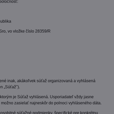
poločnosť:
ublika
Sro, vo vložke číslo 28359/R
mené inak, akákoľvek súťaž organizovaná a vyhlásená
en „Súťaž").
ktorým je Súťaž vyhlásená. Usporiadateľ vždy jasne
 možno zasielať najneskôr do polnoci vyhláseného dáta.
osobitné súťažné podmienky, špecifické pre konkrétnu