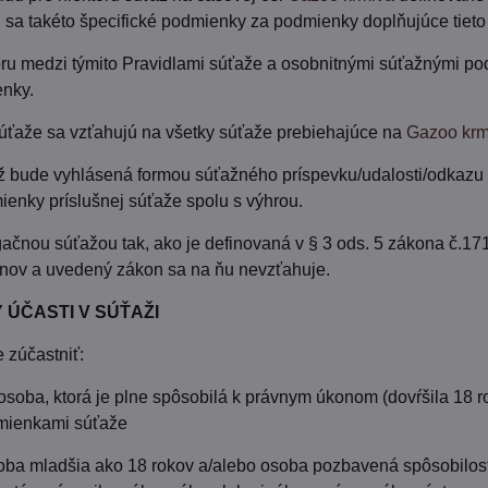
 sa takéto špecifické podmienky za podmienky doplňujúce tieto
oru medzi týmito Pravidlami súťaže a osobnitnými súťažnými p
nky.
súťaže sa vzťahujú na všetky súťaže prebiehajúce na
Gazoo krm
ž bude vyhlásená formou súťažného príspevku/udalosti/odkazu
ienky príslušnej súťaže spolu s výhrou.
ačnou súťažou tak, ako je definovaná v § 3 ods. 5 zákona č.17
onov a uvedený zákon sa na ňu nevzťahuje.
 ÚČASTI V SÚŤAŽI
 zúčastniť:
 osoba, ktorá je plne spôsobilá k právnym úkonom (dovŕšila 18 
dmienkami súťaže
osoba mladšia ako 18 rokov a/alebo osoba pozbavená spôsobilos