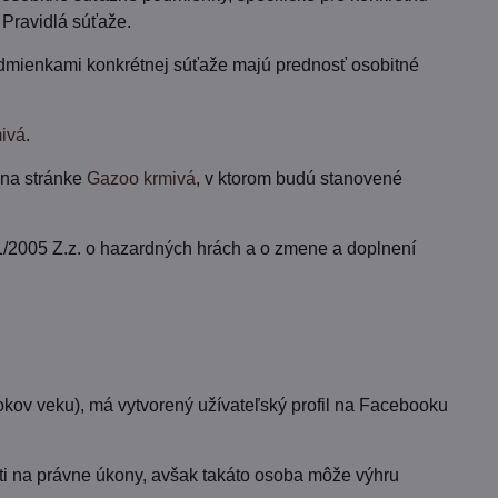
 Pravidlá súťaže.
odmienkami konkrétnej súťaže majú prednosť osobitné
ivá
.
 na stránke
Gazoo krmivá
, v ktorom budú stanovené
1/2005 Z.z. o hazardných hrách a o zmene a doplnení
rokov veku), má vytvorený užívateľský profil na Facebooku
ti na právne úkony, avšak takáto osoba môže výhru