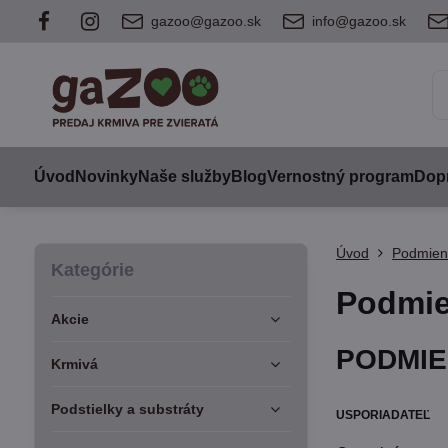
gazoo@gazoo.sk
info@gazoo.sk
Úvod
Novinky
Naše služby
Blog
Vernostný program
Dopr
Úvod
Podmien
Kategórie
Podmie
Akcie
PODMIE
Krmivá
Podstielky a substráty
USPORIADATEĽ