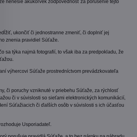
že nenesie akúkoľvek zodpovednosť za porušenie tejto
ĺžiť, ukončiť či jednostranne zmeniť, či doplniť jej
ho znenia pravidiel Súťaže.
 sa týka najmä fotografií, to však iba za predpokladu, že
úťažou.
elaní výhercovi Súťaže prostredníctvom prevádzkovateľa
, či poruchy vzniknuté v priebehu Súťaže, za rýchlosť
ažou či v súvislosti so sieťami elektronických komunikácií,
ní Súťažiacich či ďalších osôb v súvislosti s ich účasťou
rozhoduje Usporiadateľ.
orý porušuje pravidlá Súťaže, a to bez nároku na náhradu