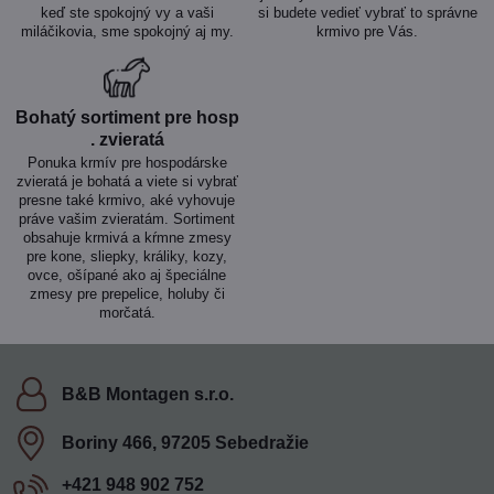
keď ste spokojný vy a vaši
si budete vedieť vybrať to správne
miláčikovia, sme spokojný aj my.
krmivo pre Vás.
Bohatý sortiment pre hosp​
. zvieratá
Ponuka krmív pre hospodárske
zvieratá je bohatá a viete si vybrať
presne také krmivo, aké vyhovuje
práve vašim zvieratám. Sortiment
obsahuje krmivá a kŕmne zmesy
pre kone, sliepky, králiky, kozy,
ovce, ošípané ako aj špeciálne
zmesy pre prepelice, holuby či
morčatá.
B&B Montagen s​.r​.o​.
Boriny 466, 97205 Sebedražie
+421 948 902 752