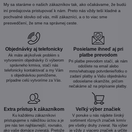
My sa staráme o našich zákazníkov tak, ako očakávame, že budú
iní predajcovia pristupovať k nám. Preto nás vždy teší kladné a
pochvalné slovko od vás, milí zákazníci, a o to viac sme
presvedčení, že sme na správnej ceste.
Objednávky aj telefonicky
Posielame ihneď aj pri
platbe prevodom
Ak máte akýkoľvek problém s
vytvorením objednávky či výberom
Pri platbe prevodom stačí, ak nám
správneho krmiva, stačí nás
odošlete na email alebo
telefonicky kontaktovať a my Vám
mms/whatsapp potvrdenie/fotku o
s objednávkou pomôžeme,
zadaní platby a Vašu objednávku
prípadne celú vytvoríme za Vás.
odosielame okamžite, pričom
nečakáme až na pripísanie platby.
Extra prístup k zákazníkom
Veľký výber značiek
Ku každému zákazníkovi
V ponuke u nás nájdete široký
pristupujeme s náležitou úctou a je
sortiment rôznych značiek krmív
pre nás ten najhlavnejší, rovnako,
pre všetky druhy zvierat. Na výber
ako vaše domáce zvieratá. Pretože
je vždy z viacero značiek a určite