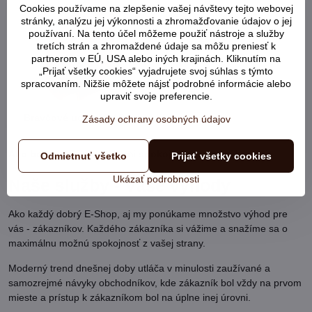
Cookies používame na zlepšenie vašej návštevy tejto webovej
stránky, analýzu jej výkonnosti a zhromažďovanie údajov o jej
používaní. Na tento účel môžeme použiť nástroje a služby
tretích strán a zhromaždené údaje sa môžu preniesť k
partnerom v EÚ, USA alebo iných krajinách. Kliknutím na
„Prijať všetky cookies“ vyjadrujete svoj súhlas s týmto
spracovaním. Nižšie môžete nájsť podrobné informácie alebo
upraviť svoje preferencie.
Bravčové ucho 12-15cm
Zásady ochrany osobných údajov
Ako boli s našimi službami spokojní samotní zákazníci:
Odmietnuť všetko
Prijať všetky cookies
Ukázať podrobnosti
Naše služby - Vaše výhody
Ako každý dobrý E-Shop, aj my ponúkame množstvo výhod pre
vás - zákazníkov. Každého zákazníka si vážime a snažíme sa o
maximálnu možnú spokojnosť z vašej strany.
Moderný trend dnešnej doby utláča v minulosti zaužívané a
samozrejmé návyky obchodníkov, kde zákazník bol vždy na prvom
mieste a prístup k zákazníkom bol na úplne inej úrovni.