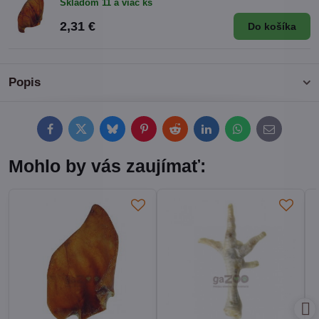
Skladom 11 a viac ks
2,31 €
Do košíka
Popis
Facebook
Twitter
Bluesky
Pinterest
Reddit
LinkedIn
WhatsApp
E-
mail
Mohlo by vás zaujímať: