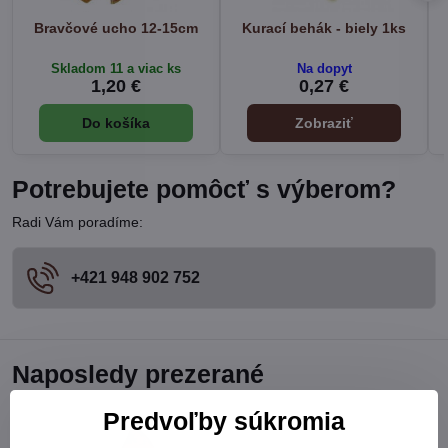
Bravčové ucho 12-15cm
Kurací behák - biely 1ks
Skladom 11 a viac ks
Na dopyt
1,20 €
0,27 €
Do košíka
Zobraziť
Potrebujete pomôcť s výberom?
Radi Vám poradíme:
+421 948 902 752
Naposledy prezerané
Predvoľby súkromia