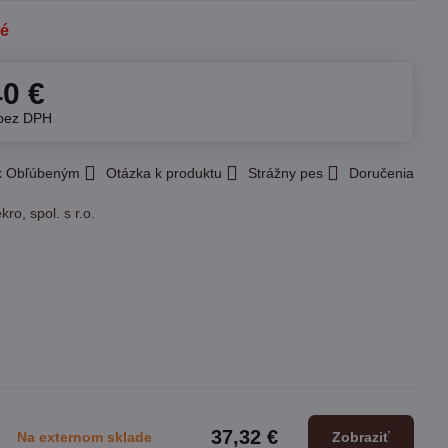
né
40 €
bez DPH
 k Obľúbeným
Otázka k produktu
Strážny pes
Doručenia
kro, spol. s r.o.
37,32 €
Na externom sklade
Zobraziť