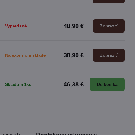
48,90 €
Vypredané
Zobraziť
38,90 €
Na externom sklade
Zobraziť
46,38 €
Skladom 1ks
Do košíka
Doplnkové informácie
stredných