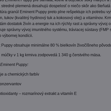
 stredné plemená dosahujú dospelosť o niečo skôr ako šteňatá
úra granúl Eminent Puppy preto plne rešpektuje ich potrebu vy
n, tukov (kvalitný hydinový tuk a kokosový olej) a vitamínov. Kr
tám dostatok živín a energie na ich rýchly rast a správny vývoj 
je správny vývoj imunitného systému, tráviacej sústavy (FMP 
o výbornej kondícii.
 Puppy obsahuje minimálne 80 % bielkovín živočíšneho pôvod
j múčky v 1 kg krmiva zodpovedá 1 340 g čerstvého mäsa.
a Eminent Puppy:
je a chemických farbív
konzervantov
ntioxidanty – rozmarínový extrakt a vitamín E