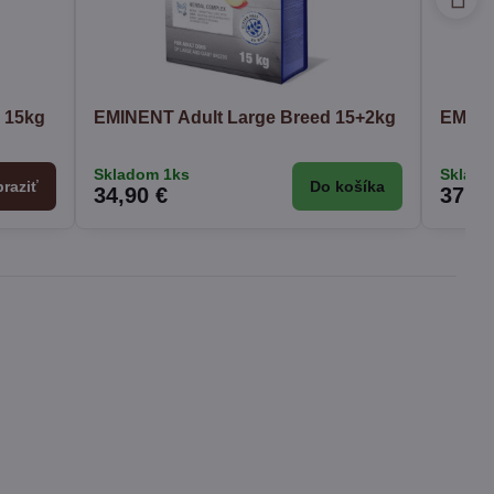
 15kg
EMINENT Adult Large Breed 15+2kg
EMINE
Skladom 1ks
Sklado
raziť
Do košíka
34,90 €
37,40