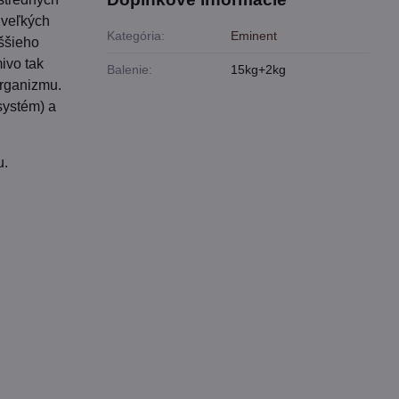
 veľkých
Kategória:
Eminent
ššieho
mivo tak
Balenie:
15kg+2kg
organizmu.
systém) a
u.