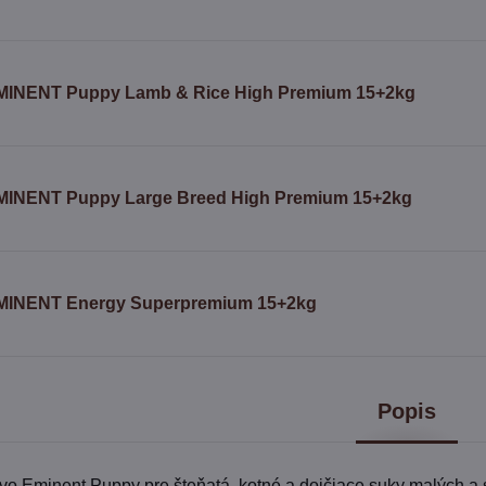
MINENT Puppy Lamb & Rice High Premium 15+2kg
MINENT Puppy Large Breed High Premium 15+2kg
MINENT Energy Superpremium 15+2kg
Popis
o Eminent Puppy pre šteňatá, kotné a dojčiace suky malých a 