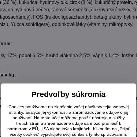
(36 %), kukurica, hydinový tuk, cirok (8 %), kukuričný proteín, 
zovaná hydinová pečeň, ľanové semienko, cukrovarské rezky, ko
osacharidy), FOS (fruktooligosacharidy), beta-glukány, bylin
nízu, Yucca schidigera), doplnkové látky (vitamíny, mikroprvky,
ženie:
uky 17%, popol 6,5%, hrubá vláknina 2,5%, vápnik 1,4%, fosfor 
y v kg:
itamíny:
Predvoľby súkromia
A - 30 000 MJ, (E671) vitamín D3 - 2 000 MJ, vitamín E (alfatoke
mg
Cookies používame na zlepšenie vašej návštevy tejto webovej
stránky, analýzu jej výkonnosti a zhromažďovanie údajov o jej
používaní. Na tento účel môžeme použiť nástroje a služby
tretích strán a zhromaždené údaje sa môžu preniesť k
partnerom v EÚ, USA alebo iných krajinách. Kliknutím na „Prijať
 (E6) zinok 110 mg, (E5) mangán 25 mg, (E1) železo 130 mg, (
všetky cookies“ vyjadrujete svoj súhlas s týmto spracovaním.