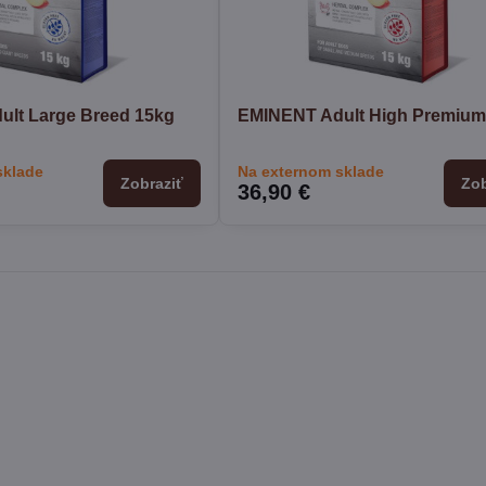
lt Large Breed 15kg
EMINENT Adult High Premium
sklade
Na externom sklade
Zobraziť
Zob
36,90 €