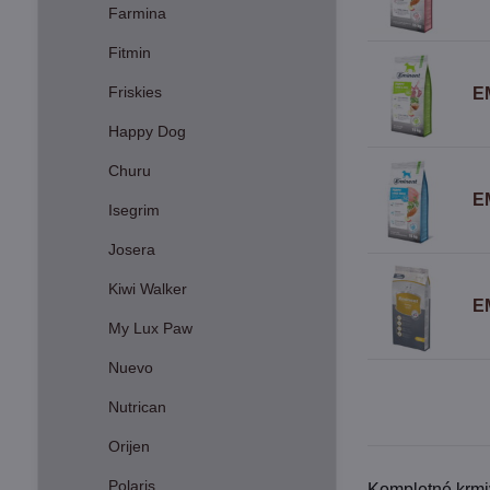
Farmina
Fitmin
Friskies
E
Happy Dog
Churu
E
Isegrim
Josera
Kiwi Walker
E
My Lux Paw
Nuevo
Nutrican
Orijen
Polaris
Kompletné krmiv