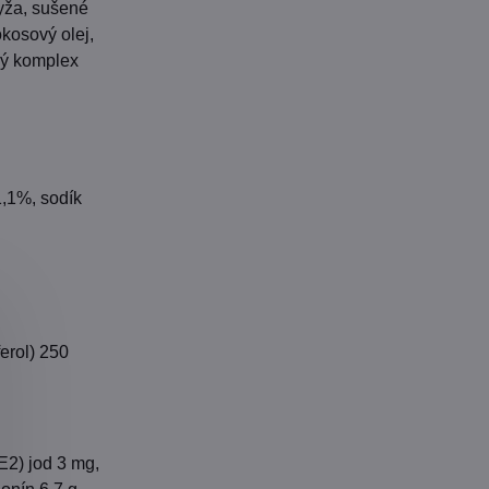
ryža, sušené
kosový olej,
ný komplex
1,1%, sodík
ferol) 250
E2) jod 3 mg,