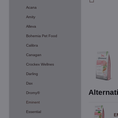
Acana
Amity
Alleva
Bohemia Pet Food
Calibra
Canagan
Crockex Wellnes
Darling
Dax
Alternat
Dromy®
Eminent
Essential
E