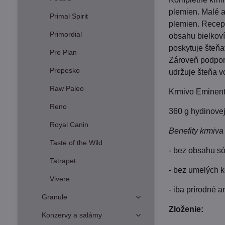
plemien. Malé a
Primal Spirit
plemien. Recept
Primordial
obsahu bielkoví
poskytuje šteňa
Pro Plan
Zároveň podporu
Propesko
udržuje šteňa v
Raw Paleo
Krmivo Eminent
Reno
360 g hydinove
Royal Canin
Benefity krmiv
Taste of the Wild
- bez obsahu só
Tatrapet
- bez umelých 
Vivere
- iba prírodné a
Granule
Zloženie:
Konzervy a salámy