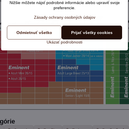
mg, (E3) kobalt 0,5 mg, L-lyzín monohydrochlorid 16,5 g, DL-met
Nižšie môžete nájsť podrobné informácie alebo upraviť svoje
preferencie.
Zásady ochrany osobných údajov
Odmietnuť všetko
Prijať všetky cookies
Ukázať podrobnosti
egórie