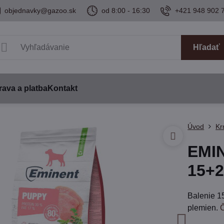
objednavky@gazoo.sk
od 8:00 - 16:30
+421 948 902 
Hľadať
ava a platba
Kontakt
Úvod
Kr
EMI
15+
Balenie 1
plemien.
Č