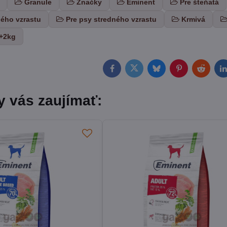
Granule
Značky
Eminent
Pre šteňatá
lého vzrastu
Pre psy stredného vzrastu
Krmivá
+2kg
Facebook
Twitter
Bluesky
Pinterest
Reddit
L
y vás zaujímať: