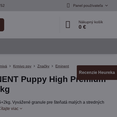
752
Panel používateľa
Nákupný košík
0 €
mivá
Krmivo psy
Značky
Eminent
Recenzie Heureka
NENT Puppy High Premium
2kg
5+2kg. Vyvážené granule pre šteňatá malých a stredných
ítajte viac