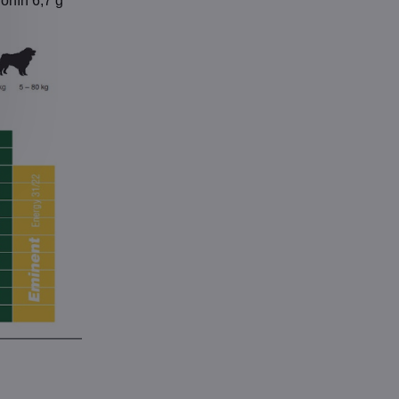
ionín 6,7 g