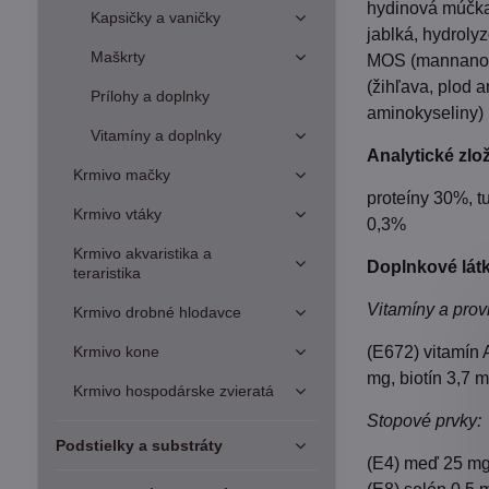
hydinová múčka 
Kapsičky a vaničky
jablká, hydroly
Maškrty
MOS (mannanolig
(žihľava, plod a
Prílohy a doplnky
aminokyseliny)
Vitamíny a doplnky
Analytické zlo
Krmivo mačky
proteíny 30%, t
Krmivo vtáky
0,3%
Krmivo akvaristika a
Doplnkové látk
teraristika
Vitamíny a prov
Krmivo drobné hlodavce
Krmivo kone
(E672) vitamín 
mg, biotín 3,7 
Krmivo hospodárske zvieratá
Stopové prvky:
Podstielky a substráty
(E4) meď 25 mg,