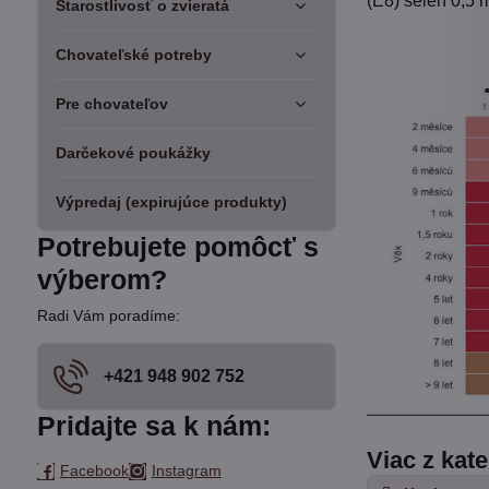
(E8) selén 0,5 
Starostlivosť o zvieratá
Chovateľské potreby
Pre chovateľov
Darčekové poukážky
Výpredaj (expirujúce produkty)
Potrebujete pomôcť s
výberom?
Radi Vám poradíme:
+421 948 902 752
Pridajte sa k nám:
Viac z kat
Facebook
Instagram