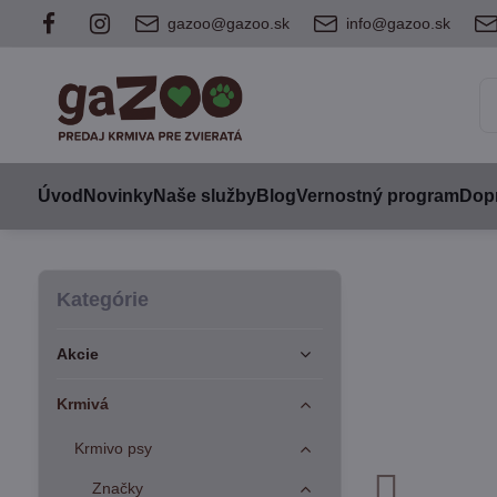
gazoo@gazoo.sk
info@gazoo.sk
Úvod
Novinky
Naše služby
Blog
Vernostný program
Dopr
Kategórie
Akcie
Krmivá
Krmivo psy
Značky