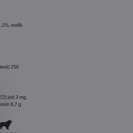
1,1%, sodík
ferol) 250
E2) jod 3 mg,
ionín 6,7 g