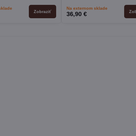
sklade
Na externom sklade
Zobraziť
Zob
36,90 €