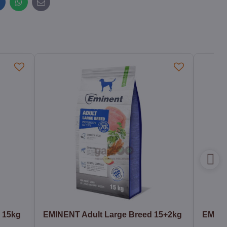
inkedIn
WhatsApp
E-
mail
 15kg
EMINENT Adult Large Breed 15+2kg
EMINE