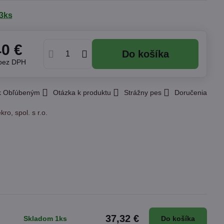
3ks
40 €
Do košíka
bez DPH
 k Obľúbeným
Otázka k produktu
Strážny pes
Doručenia
kro, spol. s r.o.
37,32 €
Skladom 1ks
Do košíka