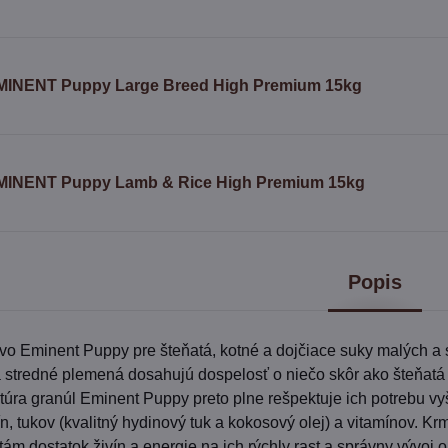
MINENT Puppy Large Breed High Premium 15kg
MINENT Puppy Lamb & Rice High Premium 15kg
Popis
o Eminent Puppy pre šteňatá, kotné a dojčiace suky malých a 
 stredné plemená dosahujú dospelosť o niečo skôr ako šteňatá
úra granúl Eminent Puppy preto plne rešpektuje ich potrebu vy
n, tukov (kvalitný hydinový tuk a kokosový olej) a vitamínov. Kr
tám dostatok živín a energie na ich rýchly rast a správny vývoj 