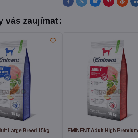
Facebook
Twitter
Bluesky
Pinterest
Reddit
L
y vás zaujímať:
lt Large Breed 15kg
EMINENT Adult High Premium