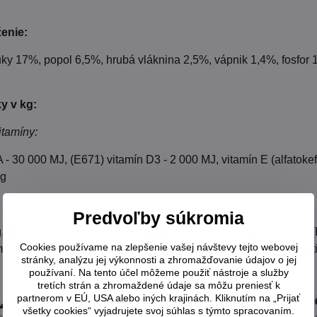
ženie:
uky 17%, popol 6,5%, hrubá vláknina 2,5%, vápnik 1,4%, fosfor 
y v kg:
itamíny:
A - 30 000 MJ, (E671) vitamín D3 - 2 000 MJ, vitamín E (alfatoke
mg
Predvoľby súkromia
 (E6) zinok 110 mg, (E5) mangán 25 mg, (E1) železo 130 mg, (
Cookies používame na zlepšenie vašej návštevy tejto webovej
mg, (E3) kobalt 0,5 mg, L-lyzín monohydrochlorid 16,5 g, DL-met
stránky, analýzu jej výkonnosti a zhromažďovanie údajov o jej
používaní. Na tento účel môžeme použiť nástroje a služby
tretích strán a zhromaždené údaje sa môžu preniesť k
partnerom v EÚ, USA alebo iných krajinách. Kliknutím na „Prijať
všetky cookies“ vyjadrujete svoj súhlas s týmto spracovaním.