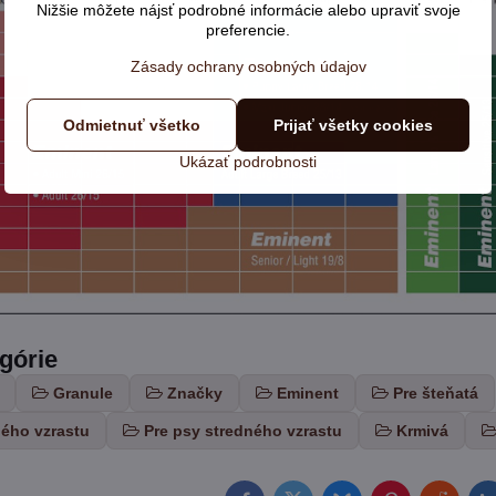
Nižšie môžete nájsť podrobné informácie alebo upraviť svoje
preferencie.
Zásady ochrany osobných údajov
Odmietnuť všetko
Prijať všetky cookies
Ukázať podrobnosti
egórie
Granule
Značky
Eminent
Pre šteňatá
lého vzrastu
Pre psy stredného vzrastu
Krmivá