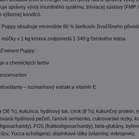
je správny vývoj imunitného systému, tráviacej sústavy (FMP 
o výbornej kondícii.
 Puppy obsahuje minimálne 80 % bielkovín živočíšneho pôvod
j múčky v 1 kg krmiva zodpovedá 1 340 g čerstvého mäsa.
a Eminent Puppy:
je a chemických farbív
konzervantov
ntioxidanty – rozmarínový extrakt a vitamín E
(36 %), kukurica, hydinový tuk, cirok (8 %), kukuričný proteín, 
zovaná hydinová pečeň, ľanové semienko, cukrovarské rezky, ko
osacharidy), FOS (fruktooligosacharidy), beta-glukány, bylin
nízu, Yucca schidigera), doplnkové látky (vitamíny, mikroprvky,