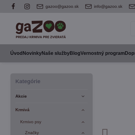
gazoo@gazoo.sk
info@gazoo.sk
Úvod
Novinky
Naše služby
Blog
Vernostný program
Dopr
Kategórie
Akcie
Krmivá
Krmivo psy
Značky