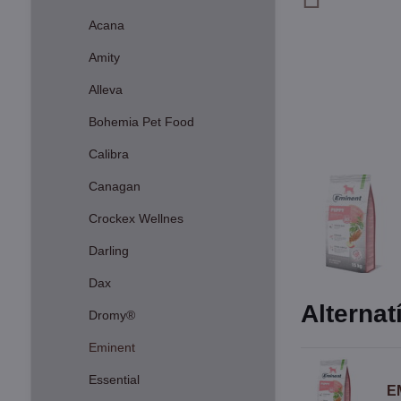
Acana
Amity
Alleva
Bohemia Pet Food
Calibra
Canagan
Crockex Wellnes
Darling
Dax
Alternat
Dromy®
Eminent
Essential
E