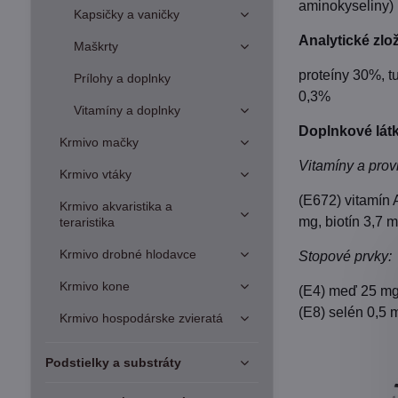
aminokyseliny)
Kapsičky a vaničky
Analytické zlo
Maškrty
proteíny 30%, t
Prílohy a doplnky
0,3%
Vitamíny a doplnky
Doplnkové látk
Krmivo mačky
Vitamíny a prov
Krmivo vtáky
(E672) vitamín 
Krmivo akvaristika a
mg, biotín 3,7 
teraristika
Krmivo drobné hlodavce
Stopové prvky:
Krmivo kone
(E4) meď 25 mg,
(E8) selén 0,5 
Krmivo hospodárske zvieratá
Podstielky a substráty