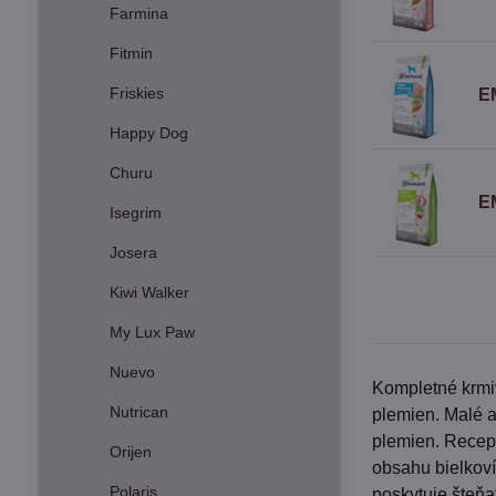
Farmina
Fitmin
Friskies
E
Happy Dog
Churu
E
Isegrim
Josera
Kiwi Walker
My Lux Paw
Nuevo
Kompletné krmiv
Nutrican
plemien. Malé a
plemien. Recept
Orijen
obsahu bielkoví
Polaris
poskytuje šteňa