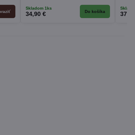
Skladom 1ks
Sklado
raziť
Do košíka
34,90 €
37,40