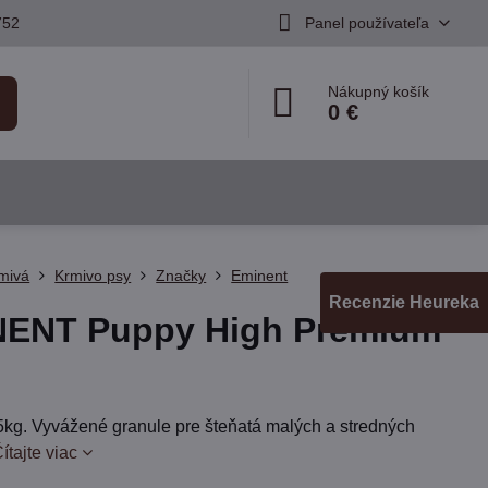
752
Panel používateľa
Nákupný košík
0 €
mivá
Krmivo psy
Značky
Eminent
Recenzie Heureka
NENT Puppy High Premium
g
5kg. Vyvážené granule pre šteňatá malých a stredných
ítajte viac