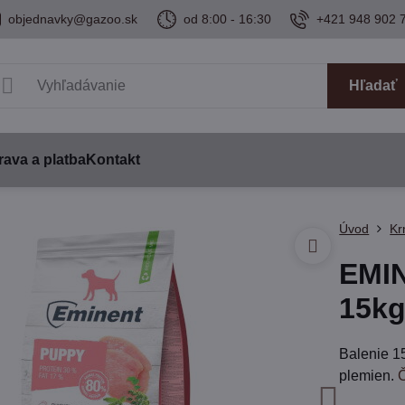
objednavky@gazoo.sk
od 8:00 - 16:30
+421 948 902 
Hľadať
ava a platba
Kontakt
Úvod
Kr
EMI
15k
Balenie 1
plemien.
Č