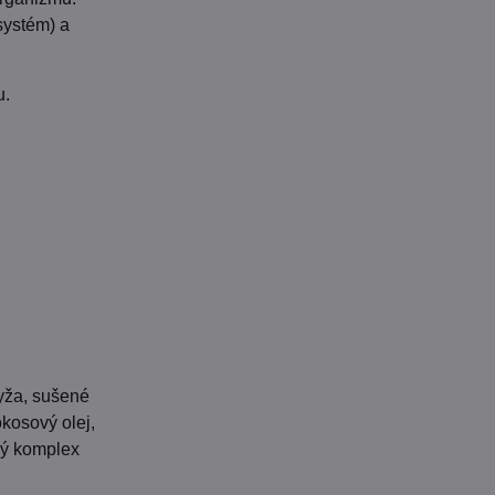
systém) a
u.
ryža, sušené
kosový olej,
ný komplex