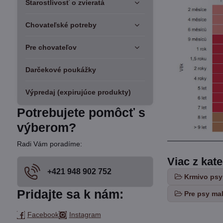
Starostlivosť o zvieratá
Chovateľské potreby
Pre chovateľov
Darčekové poukážky
Výpredaj (expirujúce produkty)
Potrebujete pomôcť s
výberom?
Radi Vám poradíme:
Viac z kat
+421 948 902 752
Krmivo psy
Pridajte sa k nám:
Pre psy ma
Facebook
Instagram