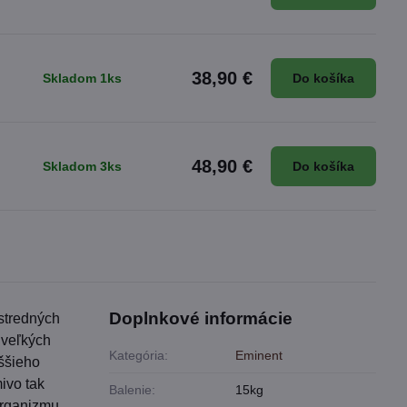
38,90 €
Skladom 1ks
Do košíka
48,90 €
Skladom 3ks
Do košíka
Doplnkové informácie
stredných
 veľkých
Kategória:
Eminent
ššieho
mivo tak
Balenie:
15kg
organizmu.