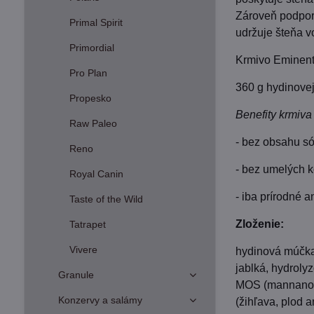
Zároveň podporu
Primal Spirit
udržuje šteňa v
Primordial
Krmivo Eminent
Pro Plan
360 g hydinove
Propesko
Benefity krmiv
Raw Paleo
- bez obsahu só
Reno
- bez umelých 
Royal Canin
- iba prírodné a
Taste of the Wild
Zloženie:
Tatrapet
Vivere
hydinová múčka 
jablká, hydroly
Granule
MOS (mannanolig
Konzervy a salámy
(žihľava, plod a