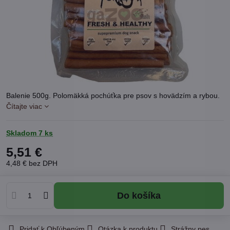
Balenie 500g. Polomäkká pochúťka pre psov s hovädzím a rybou.
Čítajte viac
Skladom 7 ks
5,51 €
4,48 €
bez DPH
Do košíka
Pridať k Obľúbeným
Otázka k produktu
Strážny pes