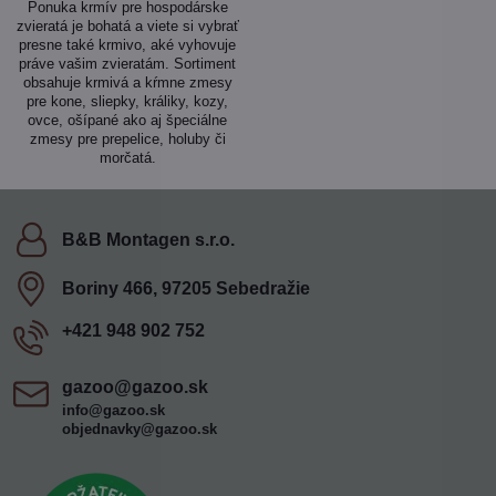
Ponuka krmív pre hospodárske
zvieratá je bohatá a viete si vybrať
presne také krmivo, aké vyhovuje
práve vašim zvieratám. Sortiment
obsahuje krmivá a kŕmne zmesy
pre kone, sliepky, králiky, kozy,
ovce, ošípané ako aj špeciálne
zmesy pre prepelice, holuby či
morčatá.
B&B Montagen s​.r​.o​.
Boriny 466, 97205 Sebedražie
+421 948 902 752
gazoo​@gazoo​.sk
info@gazoo.sk
objednavky@gazoo.sk