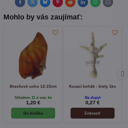
Facebook
Twitter
Bluesky
Pinterest
Reddit
LinkedIn
WhatsApp
E-
mail
Mohlo by vás zaujímať:
Bravčové ucho 12-15cm
Kurací behák - biely 1ks
Skladom 11 a viac ks
Na dopyt
1,20 €
0,27 €
Do košíka
Zobraziť