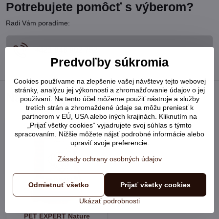
Potrebujete pomôcť s výberom?
Radi Vám poradíme:
+421 948 902 752
Predvoľby súkromia
Cookies používame na zlepšenie vašej návštevy tejto webovej
stránky, analýzu jej výkonnosti a zhromažďovanie údajov o jej
Naposledy prezerané
používaní. Na tento účel môžeme použiť nástroje a služby
tretích strán a zhromaždené údaje sa môžu preniesť k
partnerom v EÚ, USA alebo iných krajinách. Kliknutím na
„Prijať všetky cookies“ vyjadrujete svoj súhlas s týmto
spracovaním. Nižšie môžete nájsť podrobné informácie alebo
upraviť svoje preferencie.
Zásady ochrany osobných údajov
Odmietnuť všetko
Prijať všetky cookies
Ukázať podrobnosti
PET EXPERT Nature