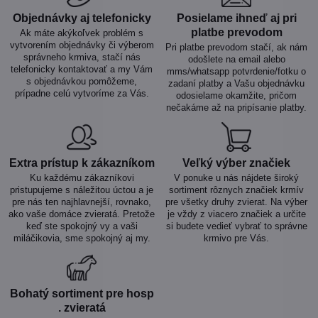
Objednávky aj telefonicky
Posielame ihneď aj pri
platbe prevodom
Ak máte akýkoľvek problém s
vytvorením objednávky či výberom
Pri platbe prevodom stačí, ak nám
správneho krmiva, stačí nás
odošlete na email alebo
telefonicky kontaktovať a my Vám
mms/whatsapp potvrdenie/fotku o
s objednávkou pomôžeme,
zadaní platby a Vašu objednávku
prípadne celú vytvoríme za Vás.
odosielame okamžite, pričom
nečakáme až na pripísanie platby.
Extra prístup k zákazníkom
Veľký výber značiek
Ku každému zákazníkovi
V ponuke u nás nájdete široký
pristupujeme s náležitou úctou a je
sortiment rôznych značiek krmív
pre nás ten najhlavnejší, rovnako,
pre všetky druhy zvierat. Na výber
ako vaše domáce zvieratá. Pretože
je vždy z viacero značiek a určite
keď ste spokojný vy a vaši
si budete vedieť vybrať to správne
miláčikovia, sme spokojný aj my.
krmivo pre Vás.
Bohatý sortiment pre hosp​
. zvieratá