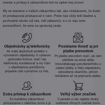
mieste a prístup k zákazníkom bol na úplne inej úrovni.
My sa staráme o našich zákazníkov tak, ako očakávame, že budú
iní predajcovia pristupovať k nám. Preto nás vždy teší kladné a
pochvalné slovko od vás, milí zákazníci, a o to viac sme
presvedčení, že sme na správnej ceste.
Objednávky aj telefonicky
Posielame ihneď aj pri
platbe prevodom
Ak máte akýkoľvek problém s
vytvorením objednávky či výberom
Pri platbe prevodom stačí, ak nám
správneho krmiva, stačí nás
odošlete na email alebo
telefonicky kontaktovať a my Vám
mms/whatsapp potvrdenie/fotku o
s objednávkou pomôžeme,
zadaní platby a Vašu objednávku
prípadne celú vytvoríme za Vás.
odosielame okamžite, pričom
nečakáme až na pripísanie platby.
Extra prístup k zákazníkom
Veľký výber značiek
Ku každému zákazníkovi
V ponuke u nás nájdete široký
pristupujeme s náležitou úctou a je
sortiment rôznych značiek krmív