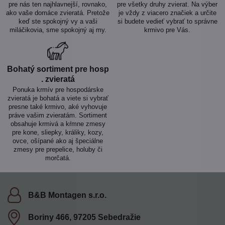
pre nás ten najhlavnejší, rovnako,
pre všetky druhy zvierat. Na výber
ako vaše domáce zvieratá. Pretože
je vždy z viacero značiek a určite
keď ste spokojný vy a vaši
si budete vedieť vybrať to správne
miláčikovia, sme spokojný aj my.
krmivo pre Vás.
Bohatý sortiment pre hosp​
. zvieratá
Ponuka krmív pre hospodárske
zvieratá je bohatá a viete si vybrať
presne také krmivo, aké vyhovuje
práve vašim zvieratám. Sortiment
obsahuje krmivá a kŕmne zmesy
pre kone, sliepky, králiky, kozy,
ovce, ošípané ako aj špeciálne
zmesy pre prepelice, holuby či
morčatá.
B&B Montagen s​.r​.o​.
Boriny 466, 97205 Sebedražie