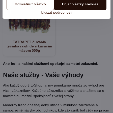
Odmietnuť všetko
Prijať všetky cookies
Ukázať podrobnosti
TATRAPET Žuvacia
tyčinka rawhide s kačacím
mäsom 500g
Ako boli s našimi službami spokojní samotní zákazníci:
Naše služby - Vaše výhody
Ako každý dobrý E-Shop, aj my ponúkame množstvo výhod pre
vás - zákazníkov. Každého zákazníka si vážime a snažíme sa o
maximálnu možnú spokojnosť z vašej strany.
Moderný trend dnešnej doby utláča v minulosti zaužívané a
samozrejmé návyky obchodníkov, kde zákazník bol vždy na prvom