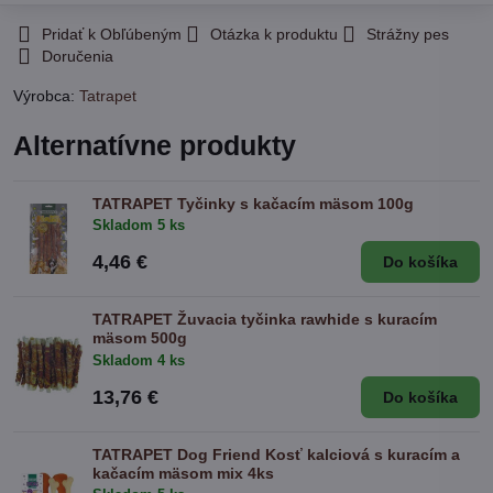
Pridať k Obľúbeným
Otázka k produktu
Strážny pes
Doručenia
Výrobca:
Tatrapet
Alternatívne produkty
TATRAPET Tyčinky s kačacím mäsom 100g
Skladom 5 ks
4,46 €
Do košíka
TATRAPET Žuvacia tyčinka rawhide s kuracím
mäsom 500g
Skladom 4 ks
13,76 €
Do košíka
TATRAPET Dog Friend Kosť kalciová s kuracím a
kačacím mäsom mix 4ks