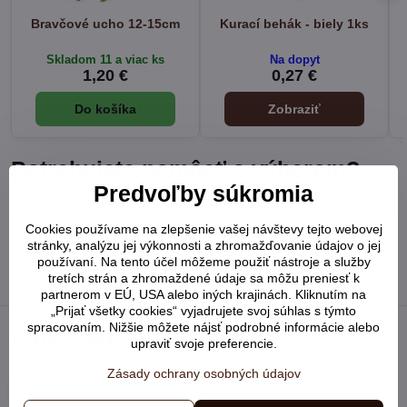
Bravčové ucho 12-15cm
Kurací behák - biely 1ks
Skladom 11 a viac ks
Na dopyt
1,20 €
0,27 €
Do košíka
Zobraziť
Potrebujete pomôcť s výberom?
Predvoľby súkromia
Radi Vám poradíme:
Cookies používame na zlepšenie vašej návštevy tejto webovej
stránky, analýzu jej výkonnosti a zhromažďovanie údajov o jej
+421 948 902 752
používaní. Na tento účel môžeme použiť nástroje a služby
tretích strán a zhromaždené údaje sa môžu preniesť k
partnerom v EÚ, USA alebo iných krajinách. Kliknutím na
„Prijať všetky cookies“ vyjadrujete svoj súhlas s týmto
spracovaním. Nižšie môžete nájsť podrobné informácie alebo
Naposledy prezerané
upraviť svoje preferencie.
Zásady ochrany osobných údajov