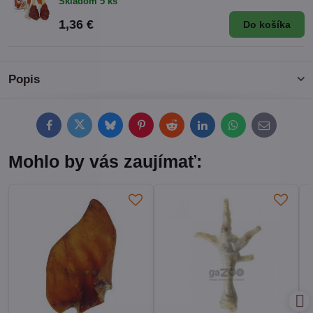
Skladom 5 ks
1,36 €
Do košíka
Popis
Facebook
Twitter
Bluesky
Pinterest
Reddit
LinkedIn
WhatsApp
E-
mail
Mohlo by vás zaujímať: