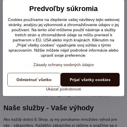
Naposledy prezerané
Predvoľby súkromia
Cookies používame na zlepšenie vašej návštevy tejto webovej
stránky, analýzu jej výkonnosti a zhromažďovanie údajov o jej
používaní. Na tento účel môžeme použiť nástroje a služby
tretích strán a zhromaždené údaje sa môžu preniesť k
partnerom v EÚ, USA alebo iných krajinách. Kliknutím na
„Prijať všetky cookies“ vyjadrujete svoj súhlas s týmto
spracovaním. Nižšie môžete nájsť podrobné informácie alebo
upraviť svoje preferencie.
Zásady ochrany osobných údajov
HAPPY DOG Profi Gold
Odmietnuť všetko
Prijať všetky cookies
Performance 34/24 20kg
Ukázať podrobnosti
Ako boli s našimi službami spokojní samotní zákazníci:
Naše služby - Vaše výhody
Ako každý dobrý E-Shop, aj my ponúkame množstvo výhod pre
vás - zákazníkov. Každého zákazníka si vážime a snažíme sa o