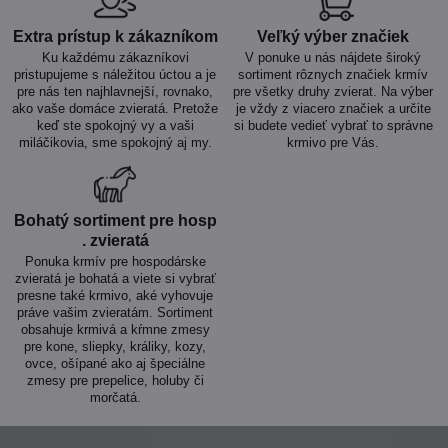
Extra prístup k zákazníkom
Veľký výber značiek
Ku každému zákazníkovi
V ponuke u nás nájdete široký
pristupujeme s náležitou úctou a je
sortiment rôznych značiek krmív
pre nás ten najhlavnejší, rovnako,
pre všetky druhy zvierat. Na výber
ako vaše domáce zvieratá. Pretože
je vždy z viacero značiek a určite
keď ste spokojný vy a vaši
si budete vedieť vybrať to správne
miláčikovia, sme spokojný aj my.
krmivo pre Vás.
Bohatý sortiment pre hosp​
. zvieratá
Ponuka krmív pre hospodárske
zvieratá je bohatá a viete si vybrať
presne také krmivo, aké vyhovuje
práve vašim zvieratám. Sortiment
obsahuje krmivá a kŕmne zmesy
pre kone, sliepky, králiky, kozy,
ovce, ošípané ako aj špeciálne
zmesy pre prepelice, holuby či
morčatá.