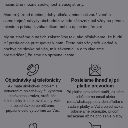
maximálnu možnú spokojnosť z vašej strany.
Moderný trend dnešnej doby utláča v minulosti zaužívané a
samozrejmé návyky obchodníkov, kde zákazník bol vždy na prvom
mieste a prístup k zákazníkom bol na úplne inej úrovni.
My sa staráme o našich zákazníkov tak, ako očakávame, že budú
iní predajcovia pristupovať k nám. Preto nás vždy teší kladné a
pochvalné slovko od vás, milí zákazníci, a o to viac sme
presvedčení, že sme na správnej ceste.
Objednávky aj telefonicky
Posielame ihneď aj pri
platbe prevodom
Ak máte akýkoľvek problém s
vytvorením objednávky či výberom
Pri platbe prevodom stačí, ak nám
správneho krmiva, stačí nás
odošlete na email alebo
telefonicky kontaktovať a my Vám
mms/whatsapp potvrdenie/fotku o
s objednávkou pomôžeme,
zadaní platby a Vašu objednávku
prípadne celú vytvoríme za Vás.
odosielame okamžite, pričom
nečakáme až na pripísanie platby.