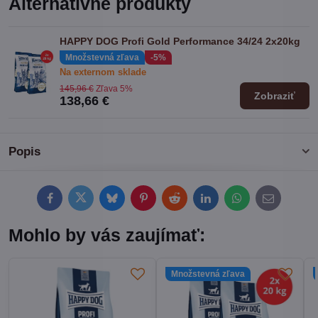
Alternatívne produkty
HAPPY DOG Profi Gold Performance 34/24 2x20kg
Množstevná zľava
-5%
Na externom sklade
145,96 €
Zľava 5%
Zobraziť
138,66 €
Popis
Facebook
Twitter
Bluesky
Pinterest
Reddit
LinkedIn
WhatsApp
E-
mail
Mohlo by vás zaujímať:
Množstevná zľava