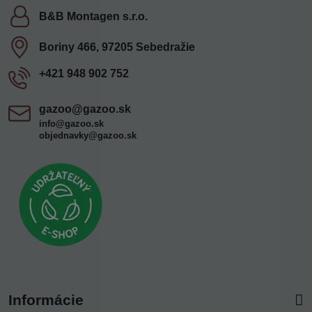
B&B Montagen s​.r​.o​.
Boriny 466, 97205 Sebedražie
+421 948 902 752
gazoo​@gazoo​.sk
info@gazoo.sk
objednavky@gazoo.sk
Informácie