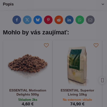
Popis
Facebook
Twitter
Bluesky
Pinterest
Reddit
LinkedIn
WhatsApp
E-
mail
Mohlo by vás zaujímať:
ESSENTIAL Motivation
ESSENTIAL Superior
Delights 500g
Living 10kg
Skladom 2ks
Na externom sklade
4,60 €
74,90 €