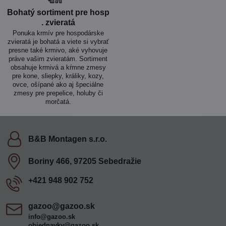
Bohatý sortiment pre hosp​
. zvieratá
Ponuka krmív pre hospodárske
zvieratá je bohatá a viete si vybrať
presne také krmivo, aké vyhovuje
práve vašim zvieratám. Sortiment
obsahuje krmivá a kŕmne zmesy
pre kone, sliepky, králiky, kozy,
ovce, ošípané ako aj špeciálne
zmesy pre prepelice, holuby či
morčatá.
B&B Montagen s​.r​.o​.
Boriny 466, 97205 Sebedražie
+421 948 902 752
gazoo​@gazoo​.sk
info@gazoo.sk
objednavky@gazoo.sk