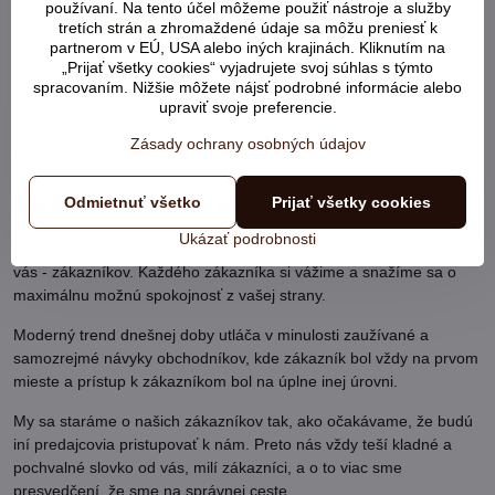
používaní. Na tento účel môžeme použiť nástroje a služby
tretích strán a zhromaždené údaje sa môžu preniesť k
partnerom v EÚ, USA alebo iných krajinách. Kliknutím na
„Prijať všetky cookies“ vyjadrujete svoj súhlas s týmto
ESSENTIAL Superior
spracovaním. Nižšie môžete nájsť podrobné informácie alebo
Living 10kg
upraviť svoje preferencie.
Zásady ochrany osobných údajov
Ako boli s našimi službami spokojní samotní zákazníci:
Naše služby - Vaše výhody
Odmietnuť všetko
Prijať všetky cookies
Ukázať podrobnosti
Ako každý dobrý E-Shop, aj my ponúkame množstvo výhod pre
vás - zákazníkov. Každého zákazníka si vážime a snažíme sa o
maximálnu možnú spokojnosť z vašej strany.
Moderný trend dnešnej doby utláča v minulosti zaužívané a
samozrejmé návyky obchodníkov, kde zákazník bol vždy na prvom
mieste a prístup k zákazníkom bol na úplne inej úrovni.
My sa staráme o našich zákazníkov tak, ako očakávame, že budú
iní predajcovia pristupovať k nám. Preto nás vždy teší kladné a
pochvalné slovko od vás, milí zákazníci, a o to viac sme
presvedčení, že sme na správnej ceste.