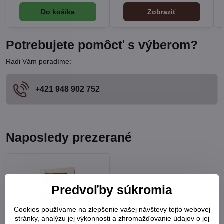
Do košíka
Zobraziť
Potrebujete pomôcť s výberom?
Radi Vám poradíme:
+421 948 902 752
Naposledy prezerané
Predvoľby súkromia
Cookies používame na zlepšenie vašej návštevy tejto webovej
stránky, analýzu jej výkonnosti a zhromažďovanie údajov o jej