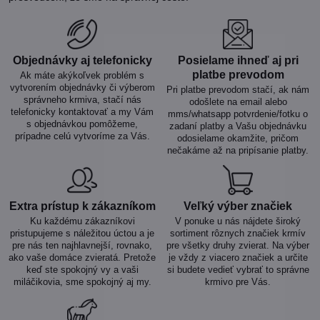
Objednávky aj telefonicky
Posielame ihneď aj pri
platbe prevodom
Ak máte akýkoľvek problém s
vytvorením objednávky či výberom
Pri platbe prevodom stačí, ak nám
správneho krmiva, stačí nás
odošlete na email alebo
telefonicky kontaktovať a my Vám
mms/whatsapp potvrdenie/fotku o
s objednávkou pomôžeme,
zadaní platby a Vašu objednávku
prípadne celú vytvoríme za Vás.
odosielame okamžite, pričom
nečakáme až na pripísanie platby.
Extra prístup k zákazníkom
Veľký výber značiek
Ku každému zákazníkovi
V ponuke u nás nájdete široký
pristupujeme s náležitou úctou a je
sortiment rôznych značiek krmív
pre nás ten najhlavnejší, rovnako,
pre všetky druhy zvierat. Na výber
ako vaše domáce zvieratá. Pretože
je vždy z viacero značiek a určite
keď ste spokojný vy a vaši
si budete vedieť vybrať to správne
miláčikovia, sme spokojný aj my.
krmivo pre Vás.