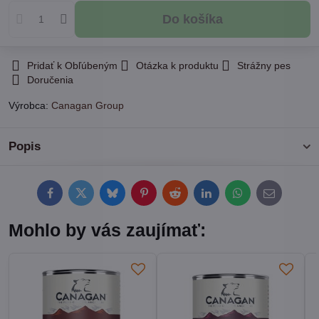
Do košíka
Pridať k Obľúbeným
Otázka k produktu
Strážny pes
Doručenia
Výrobca:
Canagan Group
Popis
Facebook
Twitter
Bluesky
Pinterest
Reddit
LinkedIn
WhatsApp
E-
mail
Mohlo by vás zaujímať: