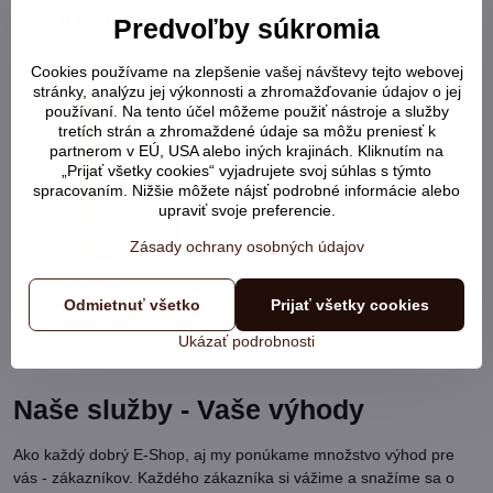
Naposledy prezerané
Predvoľby súkromia
Cookies používame na zlepšenie vašej návštevy tejto webovej
stránky, analýzu jej výkonnosti a zhromažďovanie údajov o jej
používaní. Na tento účel môžeme použiť nástroje a služby
tretích strán a zhromaždené údaje sa môžu preniesť k
partnerom v EÚ, USA alebo iných krajinách. Kliknutím na
„Prijať všetky cookies“ vyjadrujete svoj súhlas s týmto
spracovaním. Nižšie môžete nájsť podrobné informácie alebo
upraviť svoje preferencie.
Zásady ochrany osobných údajov
CANAGAN Large Breed
Free run Chicken
Odmietnuť všetko
Prijať všetky cookies
Ukázať podrobnosti
Ako boli s našimi službami spokojní samotní zákazníci:
Naše služby - Vaše výhody
Ako každý dobrý E-Shop, aj my ponúkame množstvo výhod pre
vás - zákazníkov. Každého zákazníka si vážime a snažíme sa o