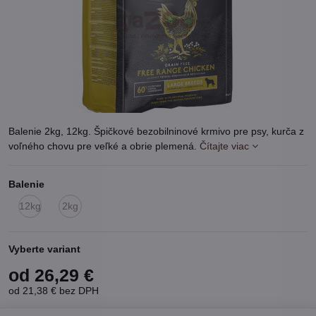
Balenie 2kg, 12kg. Špičkové bezobilninové krmivo pre psy, kurča z
voľného chovu pre veľké a obrie plemená.
Čítajte viac
Balenie
12kg
2kg
Na
Na
externom
externom
sklade
sklade
Vyberte variant
od 26,29 €
od 21,38 €
bez DPH