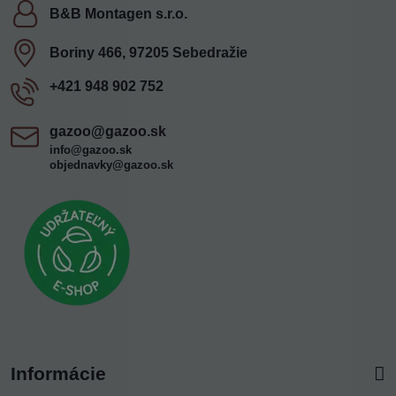
B&B Montagen s​.r​.o​.
Boriny 466, 97205 Sebedražie
+421 948 902 752
gazoo​@gazoo​.sk
info@gazoo.sk
objednavky@gazoo.sk
Informácie