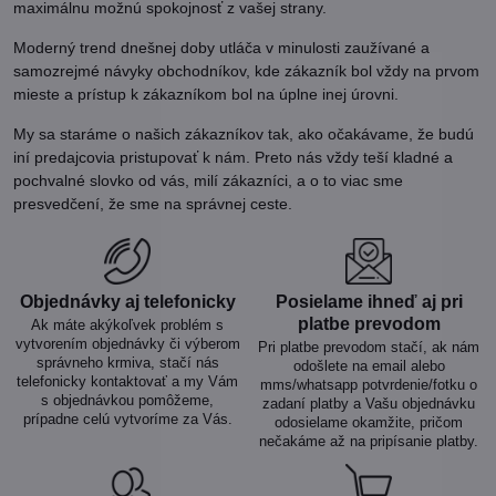
maximálnu možnú spokojnosť z vašej strany.
Moderný trend dnešnej doby utláča v minulosti zaužívané a
samozrejmé návyky obchodníkov, kde zákazník bol vždy na prvom
mieste a prístup k zákazníkom bol na úplne inej úrovni.
My sa staráme o našich zákazníkov tak, ako očakávame, že budú
iní predajcovia pristupovať k nám. Preto nás vždy teší kladné a
pochvalné slovko od vás, milí zákazníci, a o to viac sme
presvedčení, že sme na správnej ceste.
Objednávky aj telefonicky
Posielame ihneď aj pri
platbe prevodom
Ak máte akýkoľvek problém s
vytvorením objednávky či výberom
Pri platbe prevodom stačí, ak nám
správneho krmiva, stačí nás
odošlete na email alebo
telefonicky kontaktovať a my Vám
mms/whatsapp potvrdenie/fotku o
s objednávkou pomôžeme,
zadaní platby a Vašu objednávku
prípadne celú vytvoríme za Vás.
odosielame okamžite, pričom
nečakáme až na pripísanie platby.