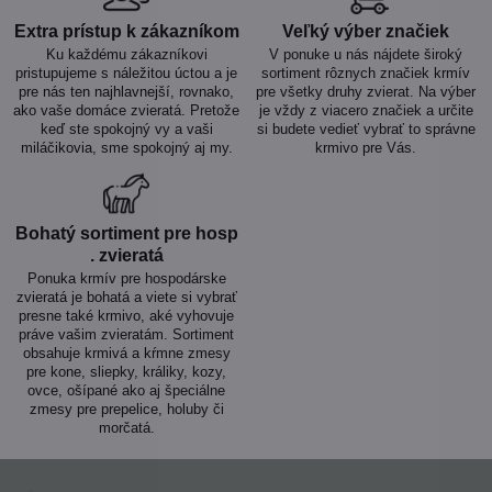
Extra prístup k zákazníkom
Veľký výber značiek
Ku každému zákazníkovi
V ponuke u nás nájdete široký
pristupujeme s náležitou úctou a je
sortiment rôznych značiek krmív
pre nás ten najhlavnejší, rovnako,
pre všetky druhy zvierat. Na výber
ako vaše domáce zvieratá. Pretože
je vždy z viacero značiek a určite
keď ste spokojný vy a vaši
si budete vedieť vybrať to správne
miláčikovia, sme spokojný aj my.
krmivo pre Vás.
Bohatý sortiment pre hosp​
. zvieratá
Ponuka krmív pre hospodárske
zvieratá je bohatá a viete si vybrať
presne také krmivo, aké vyhovuje
práve vašim zvieratám. Sortiment
obsahuje krmivá a kŕmne zmesy
pre kone, sliepky, králiky, kozy,
ovce, ošípané ako aj špeciálne
zmesy pre prepelice, holuby či
morčatá.