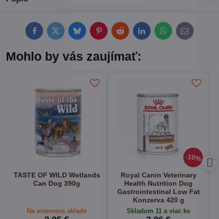
Facebook
Twitter
Bluesky
Pinterest
Reddit
LinkedIn
WhatsApp
E-
mail
Mohlo by vás zaujímať:
10%
TASTE OF WILD Wetlands
Royal Canin Veterinary
Can Dog 390g
Health Nutrition Dog
Gastrointestinal Low Fat
Konzerva 420 g
Na externom sklade
Skladom 11 a viac ks