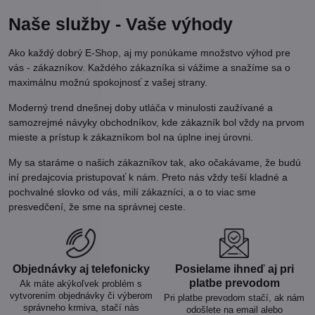
Naše služby - Vaše výhody
Ako každý dobrý E-Shop, aj my ponúkame množstvo výhod pre
vás - zákazníkov. Každého zákazníka si vážime a snažíme sa o
maximálnu možnú spokojnosť z vašej strany.
Moderný trend dnešnej doby utláča v minulosti zaužívané a
samozrejmé návyky obchodníkov, kde zákazník bol vždy na prvom
mieste a prístup k zákazníkom bol na úplne inej úrovni.
My sa staráme o našich zákazníkov tak, ako očakávame, že budú
iní predajcovia pristupovať k nám. Preto nás vždy teší kladné a
pochvalné slovko od vás, milí zákazníci, a o to viac sme
presvedčení, že sme na správnej ceste.
Objednávky aj telefonicky
Posielame ihneď aj pri
platbe prevodom
Ak máte akýkoľvek problém s
vytvorením objednávky či výberom
Pri platbe prevodom stačí, ak nám
správneho krmiva, stačí nás
odošlete na email alebo