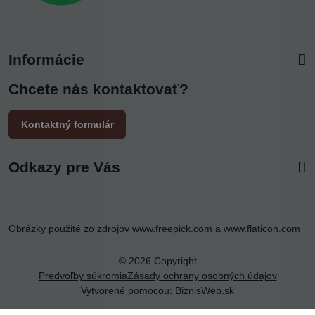
Informácie
Chcete nás kontaktovať?
Kontaktný formulár
Odkazy pre Vás
Obrázky použité zo zdrojov
www.freepick.com
a
www.flaticon.com
©
2026
Copyright
Predvoľby súkromia
Zásady ochrany osobných údajov
Vytvorené pomocou:
BiznisWeb.sk