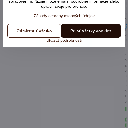
spracovaním. Nižšie môžete nájsť podrobné informácie alebo
d
upraviť svoje preferencie.
d
u
Zásady ochrany osobných údajov
bo
d
V
Odmietnuť všetko
Prijať všetky cookies
Celkové hodnotenie
4.9 / 5
bo
pe
Ukázať podrobnosti
Všetky recenzie
(1 006)
z
Ur
tu
o
aj
b
a
o
m
n
1
od