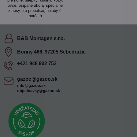
pre kone, sliepky, králiky, kozy,
ovce, ošípané ako aj špeciálne
zmesy pre prepelice, holuby či
morčatá.
B&B Montagen s​.r​.o​.
Boriny 466, 97205 Sebedražie
+421 948 902 752
gazoo​@gazoo​.sk
info@gazoo.sk
objednavky@gazoo.sk