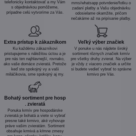
telefonicky kontaktovať a my Vám
mms/whatsapp potvrdenie/fotku o
s objednávkou pomôžeme,
zadaní platby a Vašu objednávku
prípadne celú vytvoríme za Vás.
odosielame okamžite, pričom
nečakáme až na pripísanie platby.
Extra prístup k zákazníkom
Veľký výber značiek
Ku každému zákazníkovi
V ponuke u nás nájdete široký
pristupujeme s náležitou úctou a je
sortiment rôznych značiek krmív
pre nás ten najhlavnejší, rovnako,
pre všetky druhy zvierat. Na výber
ako vaše domáce zvieratá. Pretože
je vždy z viacero značiek a určite
keď ste spokojný vy a vaši
si budete vedieť vybrať to správne
miláčikovia, sme spokojný aj my.
krmivo pre Vás.
Bohatý sortiment pre hosp​
. zvieratá
Ponuka krmív pre hospodárske
zvieratá je bohatá a viete si vybrať
presne také krmivo, aké vyhovuje
práve vašim zvieratám. Sortiment
obsahuje krmivá a kŕmne zmesy