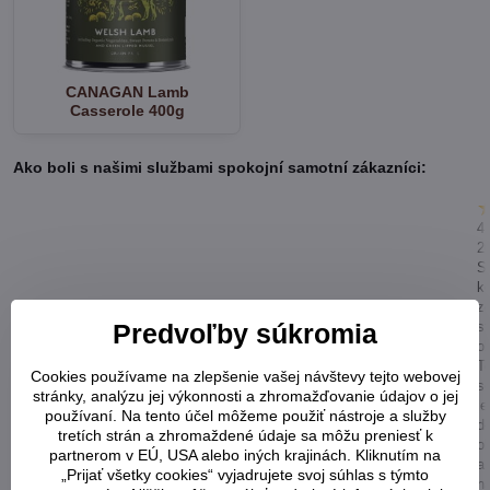
CANAGAN Lamb
Casserole 400g
Ako boli s našimi službami spokojní samotní zákazníci:
4.
2
S
k
z
st
Predvoľby súkromia
o
T
Cookies používame na zlepšenie vašej návštevy tejto webovej
s
stránky, analýzu jej výkonnosti a zhromažďovanie údajov o jej
j
používaní. Na tento účel môžeme použiť nástroje a služby
d
tretích strán a zhromaždené údaje sa môžu preniesť k
o
partnerom v EÚ, USA alebo iných krajinách. Kliknutím na
a
„Prijať všetky cookies“ vyjadrujete svoj súhlas s týmto
n