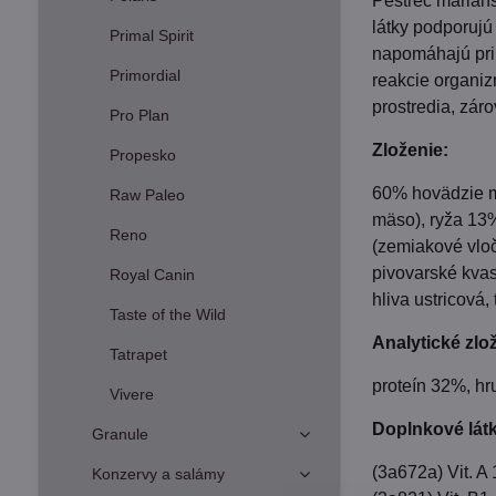
Pestrec marián
látky podporujú
Primal Spirit
napomáhajú pri 
Primordial
reakcie organiz
prostredia, zár
Pro Plan
Zloženie:
Propesko
60% hovädzie m
Raw Paleo
mäso), ryža 13%
Reno
(zemiakové vloč
pivovarské kvas
Royal Canin
hliva ustricová,
Taste of the Wild
Analytické zlo
Tatrapet
proteín 32%, hr
Vivere
Doplnkové látk
Granule
(3a672a) Vit. A 
Konzervy a salámy