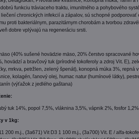
sky, Betaglukán, Pivovarské kvasnice, Konopná múka, Tanín a
 dobrú funkciu tráviaceho traktu, imunitného a pohybového sys
liečení chronických infekcií a zápalov, sú schopné podporovať
mu proti bakteriálnym, parazitárnym chorobám a tvorbou zdrav
oveň dobre vplývajú na regeneráciu srsti.
äso (40% sušené hovädzie mäso, 20% čerstvo spracované ho
, hovädzí a bravčový tuk (prírodné tokoferoly a zdroj Vit. E), z
ky, mrkva, petržlen, zelený špenát), konopná múka 3%, repná 
nice, kolagén, ľanový olej, humac natur (humínové látky), pestr
 tanín (výťažok z jedlého gaštana)
ženie:
ubý tuk 14%, popol 7,5%, vláknina 3,5%, vápnik 2%, fosfor 1,2%
y v 1kg:
11 200 m.j., (3a671) Vit D3 1 100 m.j., (3a700) Vit. E / alfa-toko