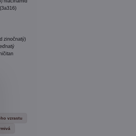
5) niacínamid
 (3a316)
d zinočnatý)
eďnatý
ničitan
ého vzrastu
rmivá