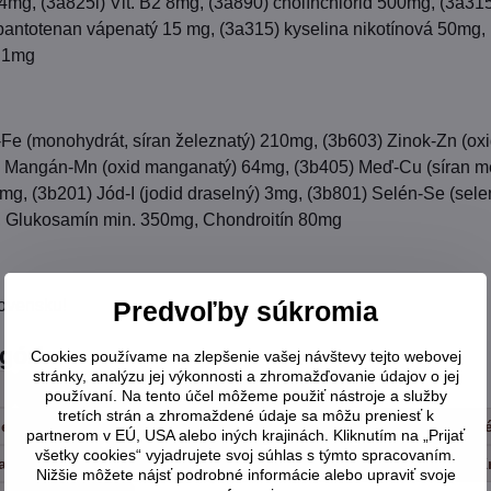
 4mg, (3a825i) Vit. B2 8mg, (3a890) cholínchlorid 500mg, (3a31
pantotenan vápenatý 15 mg, (3a315) kyselina nikotínová 50mg,
á 1mg
Fe (monohydrát, síran železnatý) 210mg, (3b603) Zinok-Zn (oxi
 Mangán-Mn (oxid manganatý) 64mg, (3b405) Meď-Cu (síran m
mg, (3b201) Jód-I (jodid draselný) 3mg, (3b801) Selén-Se (sele
, Glukosamín min. 350mg, Chondroitín 80mg
ovensku!
Predvoľby súkromia
egórie
Cookies používame na zlepšenie vašej návštevy tejto webovej
stránky, analýzu jej výkonnosti a zhromažďovanie údajov o jej
Granule
Značky
Pre šteňatá
používaní. Na tento účel môžeme použiť nástroje a služby
tretích strán a zhromaždené údaje sa môžu preniesť k
lého vzrastu
Pre psy stredného vzrastu
Pre psy veľk
partnerom v EÚ, USA alebo iných krajinách. Kliknutím na „Prijať
všetky cookies“ vyjadrujete svoj súhlas s týmto spracovaním.
a citlivé psy
Bezobilninové
Pre dospelé psy
K
Nižšie môžete nájsť podrobné informácie alebo upraviť svoje