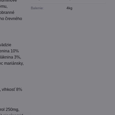
 Humínové
tému,
Balenie:
4kg
 obranné
ého črevného
vädzie
elenina 10%
vláknina 3%,
ec mariánsky,
, vlhkosť 8%
ferol 250mg,