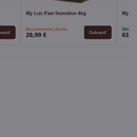
My Lux Paw Sensitive 4kg
My Lu
Na externom sklade
Sklado
raziť
Zobraziť
26,99 €
63,50