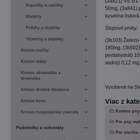
(3a821) Vit. B1
Kapsičky a vaničky
50mg, (3a841) 
kyselina listov
Maškrty
Prílohy a doplnky
Stopové prvky:
Vitamíny a doplnky
(3b103) Železo-
180mg, (3b502)
Krmivo mačky
pentahydrát) 10
Krmivo vtáky
sodný) 0,12 mg
Krmivo akvaristika a
teraristika
Vyrobené na Sl
Krmivo drobné hlodavce
Viac z kat
Krmivo kone
Krmivo psy
Krmivo hospodárske zvieratá
Pre psy ma
Podstielky a substráty
Pre staršie 