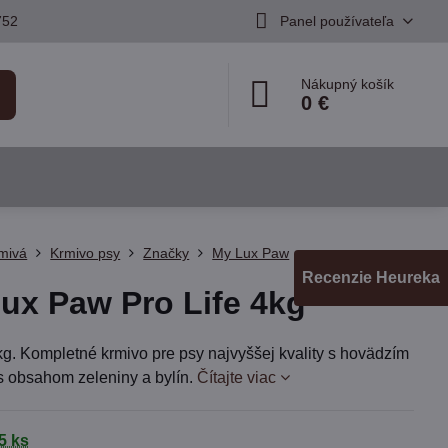
752
Panel používateľa
Nákupný košík
0 €
mivá
Krmivo psy
Značky
My Lux Paw
Recenzie Heureka
ux Paw Pro Life 4kg
kg. Kompletné krmivo pre psy najvyššej kvality s hovädzím
 obsahom zeleniny a bylín.
Čítajte viac
5 ks