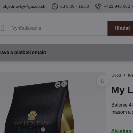
objednavky@gazoo.sk
od 8:00 - 16:30
+421 948 902 
Hľadať
ava a platba
Kontakt
Úvod
Kr
My L
Balenie 4
mäsom a s
Skladom 