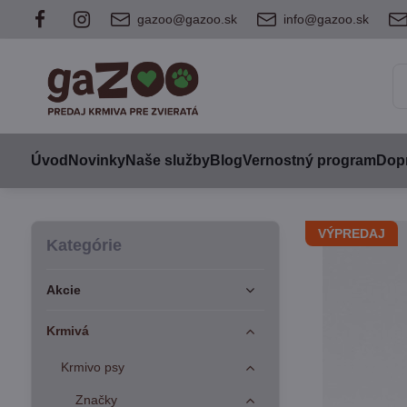
gazoo@gazoo.sk
info@gazoo.sk
Úvod
Novinky
Naše služby
Blog
Vernostný program
Dopr
VÝPREDAJ
Kategórie
Akcie
Krmivá
Krmivo psy
Značky