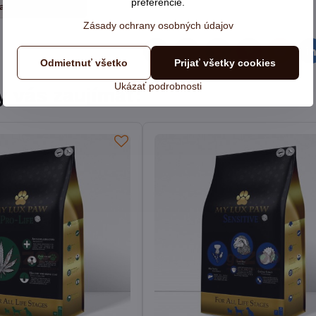
preferencie.
alšie kategórie
Zásady ochrany osobných údajov
Facebook
Twitter
Bluesky
Pinterest
Reddit
L
Odmietnuť všetko
Prijať všetky cookies
Ukázať podrobnosti
y vás zaujímať: