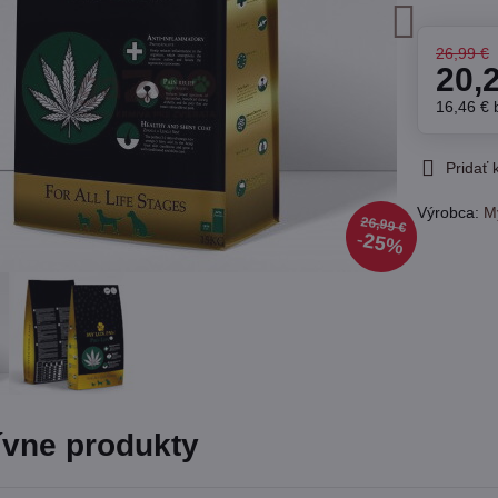
26,99 €
20,
16,46 €
Pridať
Výrobca:
M
26,99 €
25%
ívne produkty