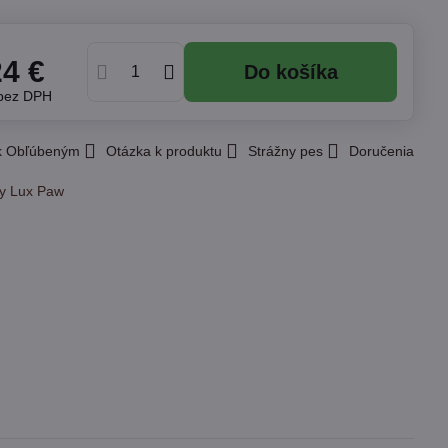
24 €
Do košíka
bez DPH
 k Obľúbeným
Otázka k produktu
Strážny pes
Doručenia
y Lux Paw