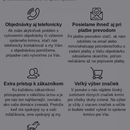
Objednávky aj telefonicky
Posielame ihneď aj pri
platbe prevodom
Ak máte akýkoľvek problém s
vytvorením objednávky či výberom
Pri platbe prevodom stačí, ak nám
správneho krmiva, stačí nás
odošlete na email alebo
telefonicky kontaktovať a my Vám
mms/whatsapp potvrdenie/fotku o
s objednávkou pomôžeme,
zadaní platby a Vašu objednávku
prípadne celú vytvoríme za Vás.
odosielame okamžite, pričom
nečakáme až na pripísanie platby.
Extra prístup k zákazníkom
Veľký výber značiek
Ku každému zákazníkovi
V ponuke u nás nájdete široký
pristupujeme s náležitou úctou a je
sortiment rôznych značiek krmív
pre nás ten najhlavnejší, rovnako,
pre všetky druhy zvierat. Na výber
ako vaše domáce zvieratá. Pretože
je vždy z viacero značiek a určite
keď ste spokojný vy a vaši
si budete vedieť vybrať to správne
miláčikovia, sme spokojný aj my.
krmivo pre Vás.