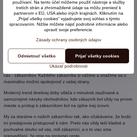
používaní. Na tento účel môžeme použiť nástroje a služby
tretích strán a zhromaždené údaje sa môžu preniesť k
partnerom v EÚ, USA alebo iných krajinách. Kliknutím na
„Prijať všetky cookies“ vyjadrujete svoj súhlas s týmto
EMINENT Sensitive High
spracovaním. Nižšie môžete nájsť podrobné informácie alebo
Premium 3kg
upraviť svoje preferencie.
Zásady ochrany osobných údajov
Ako boli s našimi službami spokojní samotní zákazníci:
Naše služby - Vaše výhody
Odmietnuť všetko
Prijať všetky cookies
Ukázať podrobnosti
Ako každý dobrý E-Shop, aj my ponúkame množstvo výhod pre
vás - zákazníkov. Každého zákazníka si vážime a snažíme sa o
maximálnu možnú spokojnosť z vašej strany.
Moderný trend dnešnej doby utláča v minulosti zaužívané a
samozrejmé návyky obchodníkov, kde zákazník bol vždy na prvom
mieste a prístup k zákazníkom bol na úplne inej úrovni.
My sa staráme o našich zákazníkov tak, ako očakávame, že budú
iní predajcovia pristupovať k nám. Preto nás vždy teší kladné a
pochvalné slovko od vás, milí zákazníci, a o to viac sme
presvedčení, že sme na správnej ceste.