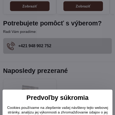
Zobraziť
Zobraziť
Potrebujete pomôcť s výberom?
Radi Vám poradíme:
+421 948 902 752
Naposledy prezerané
Predvoľby súkromia
Cookies používame na zlepšenie vašej návštevy tejto webovej
stránky, analýzu jej výkonnosti a zhromažďovanie údajov o jej