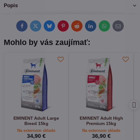
Popis
Facebook
Twitter
Bluesky
Pinterest
Reddit
LinkedIn
WhatsApp
E-
mail
Mohlo by vás zaujímať:
EMINENT Adult Large
EMINENT Adult High
Breed 15kg
Premium 15kg
Na externom sklade
Na externom sklade
34,90 €
36,90 €