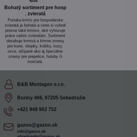
Bohatý sortiment pre hosp​
. zvieratá
Ponuka krmív pre hospodárske
zvieratá je bohatá a viete si vybrať
presne také krmivo, aké vyhovuje
práve vašim zvieratám. Sortiment
obsahuje krmivá a kŕmne zmesy
pre kone, sliepky, králiky, kozy,
ovce, ošípané ako aj špeciálne
zmesy pre prepelice, holuby či
morčatá.
B&B Montagen s​.r​.o​.
Boriny 466, 97205 Sebedražie
+421 948 902 752
gazoo​@gazoo​.sk
info@gazoo.sk
objednavky@gazoo.sk