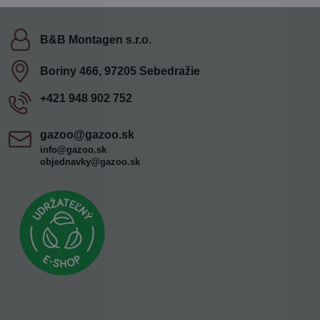
B&B Montagen s​.r​.o​.
Boriny 466, 97205 Sebedražie
+421 948 902 752
gazoo​@gazoo​.sk
info@gazoo.sk
objednavky@gazoo.sk