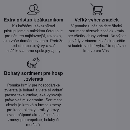
Extra prístup k zákazníkom
Veľký výber značiek
Ku každému zákazníkovi
V ponuke u nás nájdete široký
pristupujeme s náležitou úctou a je
sortiment rôznych značiek krmív
pre nás ten najhlavnejší, rovnako,
pre všetky druhy zvierat. Na výber
ako vaše domáce zvieratá. Pretože
je vždy z viacero značiek a určite
keď ste spokojný vy a vaši
si budete vedieť vybrať to správne
miláčikovia, sme spokojný aj my.
krmivo pre Vás.
Bohatý sortiment pre hosp​
. zvieratá
Ponuka krmív pre hospodárske
zvieratá je bohatá a viete si vybrať
presne také krmivo, aké vyhovuje
práve vašim zvieratám. Sortiment
obsahuje krmivá a kŕmne zmesy
pre kone, sliepky, králiky, kozy,
ovce, ošípané ako aj špeciálne
zmesy pre prepelice, holuby či
morčatá.