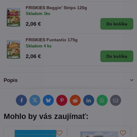
FRISKIES Beggin' Strips 120g
Skladom 1ks
2,06 €
Do košíka
FRISKIES Funtastix 175g
Skladom 4 ks
2,06 €
Do košíka
Popis
Facebook
Twitter
Bluesky
Pinterest
Reddit
LinkedIn
WhatsApp
E-
mail
Mohlo by vás zaujímať: