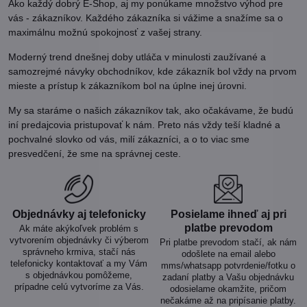
Ako každý dobrý E-Shop, aj my ponúkame množstvo výhod pre
vás - zákazníkov. Každého zákazníka si vážime a snažíme sa o
maximálnu možnú spokojnosť z vašej strany.
Moderný trend dnešnej doby utláča v minulosti zaužívané a
samozrejmé návyky obchodníkov, kde zákazník bol vždy na prvom
mieste a prístup k zákazníkom bol na úplne inej úrovni.
My sa staráme o našich zákazníkov tak, ako očakávame, že budú
iní predajcovia pristupovať k nám. Preto nás vždy teší kladné a
pochvalné slovko od vás, milí zákazníci, a o to viac sme
presvedčení, že sme na správnej ceste.
Objednávky aj telefonicky
Posielame ihneď aj pri
platbe prevodom
Ak máte akýkoľvek problém s
vytvorením objednávky či výberom
Pri platbe prevodom stačí, ak nám
správneho krmiva, stačí nás
odošlete na email alebo
telefonicky kontaktovať a my Vám
mms/whatsapp potvrdenie/fotku o
s objednávkou pomôžeme,
zadaní platby a Vašu objednávku
prípadne celú vytvoríme za Vás.
odosielame okamžite, pričom
nečakáme až na pripísanie platby.