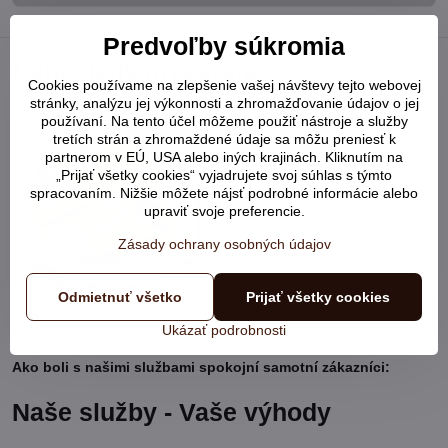
Predvoľby súkromia
Naposledy prezerané
Cookies používame na zlepšenie vašej návštevy tejto webovej
stránky, analýzu jej výkonnosti a zhromažďovanie údajov o jej
používaní. Na tento účel môžeme použiť nástroje a služby
tretích strán a zhromaždené údaje sa môžu preniesť k
partnerom v EÚ, USA alebo iných krajinách. Kliknutím na
„Prijať všetky cookies“ vyjadrujete svoj súhlas s týmto
spracovaním. Nižšie môžete nájsť podrobné informácie alebo
upraviť svoje preferencie.
Zásady ochrany osobných údajov
Odmietnuť všetko
Prijať všetky cookies
FRISKIES Funtastix 500g
Ukázať podrobnosti
Ako boli s našimi službami spokojní samotní zákazníci:
Naše služby - Vaše výhody