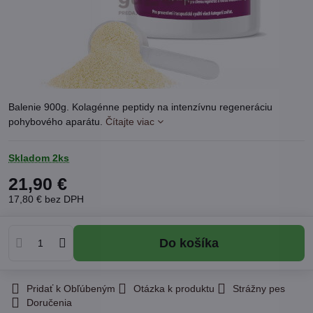
Balenie 900g. Kolagénne peptidy na intenzívnu regeneráciu
pohybového aparátu.
Čítajte viac
Skladom 2ks
21,90 €
17,80 €
bez DPH
Do košíka
Pridať k Obľúbeným
Otázka k produktu
Strážny pes
Doručenia