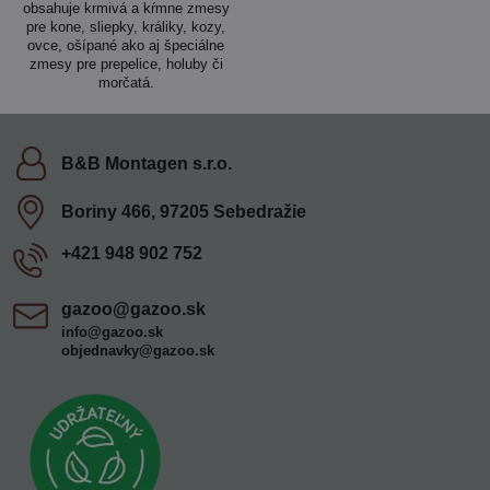
obsahuje krmivá a kŕmne zmesy
pre kone, sliepky, králiky, kozy,
ovce, ošípané ako aj špeciálne
zmesy pre prepelice, holuby či
morčatá.
B&B Montagen s​.r​.o​.
Boriny 466, 97205 Sebedražie
+421 948 902 752
gazoo​@gazoo​.sk
info@gazoo.sk
objednavky@gazoo.sk