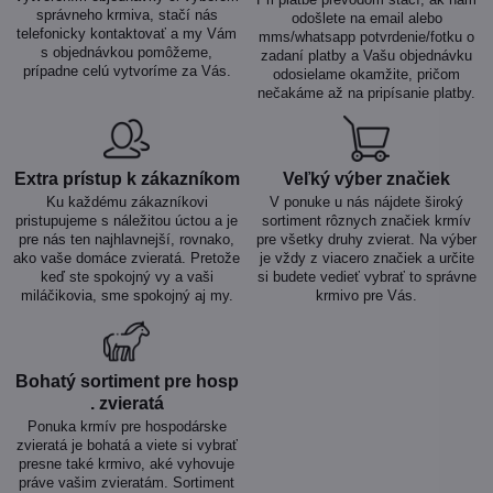
správneho krmiva, stačí nás
odošlete na email alebo
telefonicky kontaktovať a my Vám
mms/whatsapp potvrdenie/fotku o
s objednávkou pomôžeme,
zadaní platby a Vašu objednávku
prípadne celú vytvoríme za Vás.
odosielame okamžite, pričom
nečakáme až na pripísanie platby.
Extra prístup k zákazníkom
Veľký výber značiek
Ku každému zákazníkovi
V ponuke u nás nájdete široký
pristupujeme s náležitou úctou a je
sortiment rôznych značiek krmív
pre nás ten najhlavnejší, rovnako,
pre všetky druhy zvierat. Na výber
ako vaše domáce zvieratá. Pretože
je vždy z viacero značiek a určite
keď ste spokojný vy a vaši
si budete vedieť vybrať to správne
miláčikovia, sme spokojný aj my.
krmivo pre Vás.
Bohatý sortiment pre hosp​
. zvieratá
Ponuka krmív pre hospodárske
zvieratá je bohatá a viete si vybrať
presne také krmivo, aké vyhovuje
práve vašim zvieratám. Sortiment