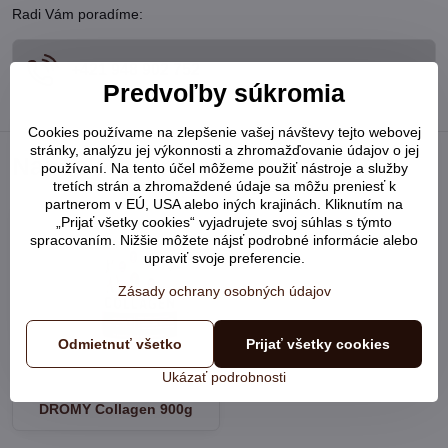
Radi Vám poradíme:
+421 948 902 752
Predvoľby súkromia
Cookies používame na zlepšenie vašej návštevy tejto webovej
stránky, analýzu jej výkonnosti a zhromažďovanie údajov o jej
Naposledy prezerané
používaní. Na tento účel môžeme použiť nástroje a služby
tretích strán a zhromaždené údaje sa môžu preniesť k
partnerom v EÚ, USA alebo iných krajinách. Kliknutím na
„Prijať všetky cookies“ vyjadrujete svoj súhlas s týmto
spracovaním. Nižšie môžete nájsť podrobné informácie alebo
upraviť svoje preferencie.
Zásady ochrany osobných údajov
Odmietnuť všetko
Prijať všetky cookies
Ukázať podrobnosti
DROMY Collagen 900g