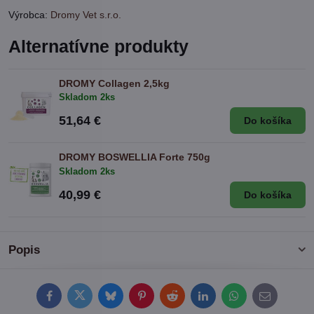
Výrobca:
Dromy Vet s.r.o.
Alternatívne produkty
DROMY Collagen 2,5kg
Skladom 2ks
51,64 €
Do košíka
DROMY BOSWELLIA Forte 750g
Skladom 2ks
40,99 €
Do košíka
Popis
Facebook
Twitter
Bluesky
Pinterest
Reddit
LinkedIn
WhatsApp
E-
mail