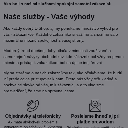
Ako boli s našimi službami spokojní samotní zákazníci:
Naše služby - Vaše výhody
Ako každý dobrý E-Shop, aj my ponúkame množstvo výhod pre
vás - zákazníkov. Každého zákazníka si vážime a snažíme sa o
maximálnu možnú spokojnosť z vašej strany.
Moderný trend dnešnej doby utláča v minulosti zaužívané a
samozrejmé návyky obchodníkov, kde zákazník bol vždy na prvom
mieste a prístup k zákazníkom bol na úplne inej úrovni.
My sa staráme o našich zákazníkov tak, ako očakávame, že budú
iní predajcovia pristupovať k nám. Preto nás vždy teší kladné a
pochvalné slovko od vás, milí zákazníci, a o to viac sme
presvedčení, že sme na správnej ceste.
Objednávky aj telefonicky
Posielame ihneď aj pri
platbe prevodom
Ak máte akýkoľvek problém s
vytvorením objednávky či výberom
Pri platbe prevodom stačí, ak nám