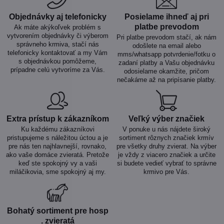
Objednávky aj telefonicky
Posielame ihneď aj pri
platbe prevodom
Ak máte akýkoľvek problém s
vytvorením objednávky či výberom
Pri platbe prevodom stačí, ak nám
správneho krmiva, stačí nás
odošlete na email alebo
telefonicky kontaktovať a my Vám
mms/whatsapp potvrdenie/fotku o
s objednávkou pomôžeme,
zadaní platby a Vašu objednávku
prípadne celú vytvoríme za Vás.
odosielame okamžite, pričom
nečakáme až na pripísanie platby.
Extra prístup k zákazníkom
Veľký výber značiek
Ku každému zákazníkovi
V ponuke u nás nájdete široký
pristupujeme s náležitou úctou a je
sortiment rôznych značiek krmív
pre nás ten najhlavnejší, rovnako,
pre všetky druhy zvierat. Na výber
ako vaše domáce zvieratá. Pretože
je vždy z viacero značiek a určite
keď ste spokojný vy a vaši
si budete vedieť vybrať to správne
miláčikovia, sme spokojný aj my.
krmivo pre Vás.
Bohatý sortiment pre hosp​
. zvieratá