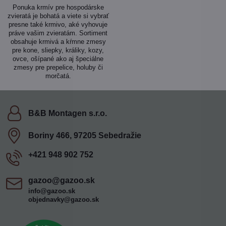
Ponuka krmív pre hospodárske
zvieratá je bohatá a viete si vybrať
presne také krmivo, aké vyhovuje
práve vašim zvieratám. Sortiment
obsahuje krmivá a kŕmne zmesy
pre kone, sliepky, králiky, kozy,
ovce, ošípané ako aj špeciálne
zmesy pre prepelice, holuby či
morčatá.
B&B Montagen s​.r​.o​.
Boriny 466, 97205 Sebedražie
+421 948 902 752
gazoo​@gazoo​.sk
info@gazoo.sk
objednavky@gazoo.sk