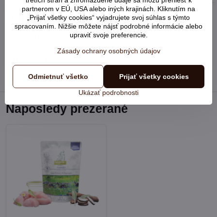
partnerom v EÚ, USA alebo iných krajinách. Kliknutím na
Potrebujete pomôcť s výberom?
„Prijať všetky cookies“ vyjadrujete svoj súhlas s týmto
spracovaním. Nižšie môžete nájsť podrobné informácie alebo
Radi Vám poradíme:
upraviť svoje preferencie.
Zásady ochrany osobných údajov
+421 948 902 752
Odmietnuť všetko
Prijať všetky cookies
Ukázať podrobnosti
Naposledy prezerané