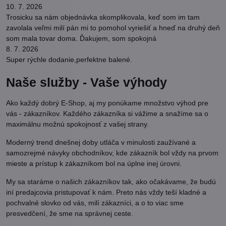
10. 7. 2026
Trosicku sa nám objednávka skomplikovala, keď som im tam
zavolala veľmi milí pán mi to pomohol vyriešiť a hneď na druhý deň
som mala tovar doma. Ďakujem, som spokojná
8. 7. 2026
Super rýchle dodanie,perfektne balené.
Naše služby - Vaše výhody
Ako každý dobrý E-Shop, aj my ponúkame množstvo výhod pre
vás - zákazníkov. Každého zákazníka si vážime a snažíme sa o
maximálnu možnú spokojnosť z vašej strany.
Moderný trend dnešnej doby utláča v minulosti zaužívané a
samozrejmé návyky obchodníkov, kde zákazník bol vždy na prvom
mieste a prístup k zákazníkom bol na úplne inej úrovni.
My sa staráme o našich zákazníkov tak, ako očakávame, že budú
iní predajcovia pristupovať k nám. Preto nás vždy teší kladné a
pochvalné slovko od vás, milí zákazníci, a o to viac sme
presvedčení, že sme na správnej ceste.