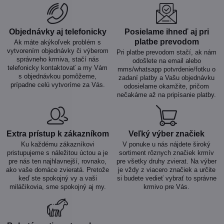
Objednávky aj telefonicky
Posielame ihneď aj pri
platbe prevodom
Ak máte akýkoľvek problém s
vytvorením objednávky či výberom
Pri platbe prevodom stačí, ak nám
správneho krmiva, stačí nás
odošlete na email alebo
telefonicky kontaktovať a my Vám
mms/whatsapp potvrdenie/fotku o
s objednávkou pomôžeme,
zadaní platby a Vašu objednávku
prípadne celú vytvoríme za Vás.
odosielame okamžite, pričom
nečakáme až na pripísanie platby.
Extra prístup k zákazníkom
Veľký výber značiek
Ku každému zákazníkovi
V ponuke u nás nájdete široký
pristupujeme s náležitou úctou a je
sortiment rôznych značiek krmív
pre nás ten najhlavnejší, rovnako,
pre všetky druhy zvierat. Na výber
ako vaše domáce zvieratá. Pretože
je vždy z viacero značiek a určite
keď ste spokojný vy a vaši
si budete vedieť vybrať to správne
miláčikovia, sme spokojný aj my.
krmivo pre Vás.