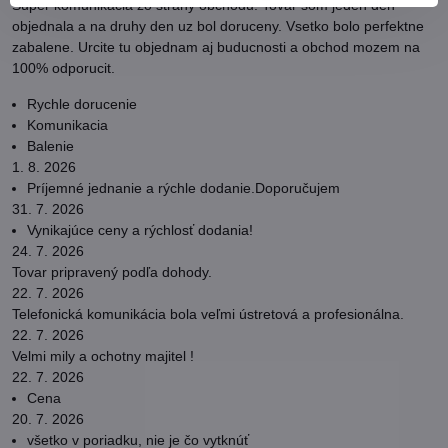
Super komunikacia zo strany obchodu. Tovar som jeden den
objednala a na druhy den uz bol doruceny. Vsetko bolo perfektne
zabalene. Urcite tu objednam aj buducnosti a obchod mozem na
100% odporucit.
Rychle dorucenie
Komunikacia
Balenie
1. 8. 2026
Príjemné jednanie a rýchle dodanie.Doporučujem
31. 7. 2026
Vynikajúce ceny a rýchlosť dodania!
24. 7. 2026
Tovar pripravený podľa dohody.
22. 7. 2026
Telefonická komunikácia bola veľmi ústretová a profesionálna.
22. 7. 2026
Velmi mily a ochotny majitel !
22. 7. 2026
Cena
20. 7. 2026
všetko v poriadku, nie je čo vytknúť