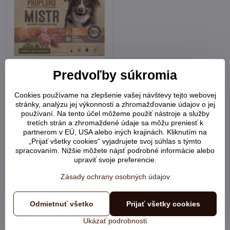
Predvoľby súkromia
PROPESKO Mistr dog
kapsičky s kuracím a
morčacím v omáčke
Cookies používame na zlepšenie vašej návštevy tejto webovej
12x85g
stránky, analýzu jej výkonnosti a zhromažďovanie údajov o jej
používaní. Na tento účel môžeme použiť nástroje a služby
tretích strán a zhromaždené údaje sa môžu preniesť k
Ako boli s našimi službami spokojní samotní zákazníci:
partnerom v EÚ, USA alebo iných krajinách. Kliknutím na
„Prijať všetky cookies“ vyjadrujete svoj súhlas s týmto
spracovaním. Nižšie môžete nájsť podrobné informácie alebo
upraviť svoje preferencie.
Zásady ochrany osobných údajov
Celkové hodnotenie
4.9 / 5
Odmietnuť všetko
Prijať všetky cookies
Všetky recenzie
(1 006)
Ukázať podrobnosti
4. 8. 2026