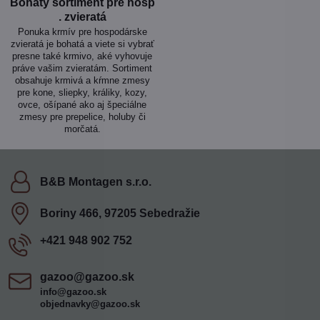
Bohatý sortiment pre hosp​
. zvieratá
Ponuka krmív pre hospodárske
zvieratá je bohatá a viete si vybrať
presne také krmivo, aké vyhovuje
práve vašim zvieratám. Sortiment
obsahuje krmivá a kŕmne zmesy
pre kone, sliepky, králiky, kozy,
ovce, ošípané ako aj špeciálne
zmesy pre prepelice, holuby či
morčatá.
B&B Montagen s​.r​.o​.
Boriny 466, 97205 Sebedražie
+421 948 902 752
gazoo​@gazoo​.sk
info@gazoo.sk
objednavky@gazoo.sk