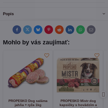
Popis
Facebook
Twitter
Bluesky
Pinterest
Reddit
LinkedIn
WhatsApp
E-
mail
Mohlo by vás zaujímať:
PROPESKO Dog saláma
PROPESKO Mistr dog
jahňa + ryža 1kg
kapsičky s hovädzím a