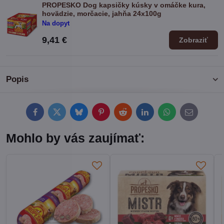
PROPESKO Dog kapsičky kúsky v omáčke kura,
hovädzie, morčacie, jahňa 24x100g
Na dopyt
9,41 €
Zobraziť
Popis
Facebook
Twitter
Bluesky
Pinterest
Reddit
LinkedIn
WhatsApp
E-
mail
Mohlo by vás zaujímať: