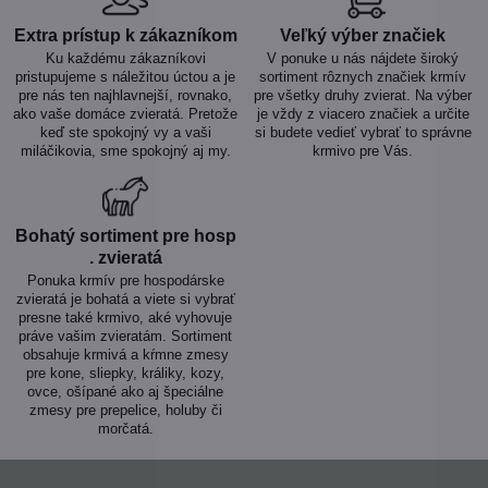
Extra prístup k zákazníkom
Veľký výber značiek
Ku každému zákazníkovi
V ponuke u nás nájdete široký
pristupujeme s náležitou úctou a je
sortiment rôznych značiek krmív
pre nás ten najhlavnejší, rovnako,
pre všetky druhy zvierat. Na výber
ako vaše domáce zvieratá. Pretože
je vždy z viacero značiek a určite
keď ste spokojný vy a vaši
si budete vedieť vybrať to správne
miláčikovia, sme spokojný aj my.
krmivo pre Vás.
Bohatý sortiment pre hosp​
. zvieratá
Ponuka krmív pre hospodárske
zvieratá je bohatá a viete si vybrať
presne také krmivo, aké vyhovuje
práve vašim zvieratám. Sortiment
obsahuje krmivá a kŕmne zmesy
pre kone, sliepky, králiky, kozy,
ovce, ošípané ako aj špeciálne
zmesy pre prepelice, holuby či
morčatá.