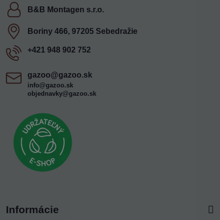
B&B Montagen s​.r​.o​.
Boriny 466, 97205 Sebedražie
+421 948 902 752
gazoo​@gazoo​.sk
info@gazoo.sk
objednavky@gazoo.sk
Informácie