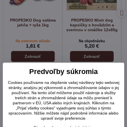
PROPESKO Dog saláma
PROPESKO Mistr dog
jahňa + ryža 1kg
kapsičky s hovädzím a
zverinou v omáčke 12x85g
Na externom sklade
Na objednávku
1,81 €
5,20 €
Zobraziť
Zobraziť
Predvoľby súkromia
Potrebujete pomôcť s výberom?
Cookies používame na zlepšenie vašej návštevy tejto webovej
Radi Vám poradíme:
stránky, analýzu jej výkonnosti a zhromažďovanie údajov o jej
používaní. Na tento účel môžeme použiť nástroje a služby
tretích strán a zhromaždené údaje sa môžu preniesť k
+421 948 902 752
partnerom v EÚ, USA alebo iných krajinách. Kliknutím na
„Prijať všetky cookies“ vyjadrujete svoj súhlas s týmto
spracovaním. Nižšie môžete nájsť podrobné informácie alebo
upraviť svoje preferencie.