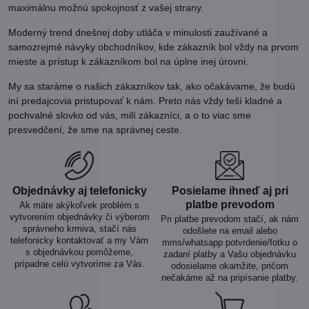
maximálnu možnú spokojnosť z vašej strany.
Moderný trend dnešnej doby utláča v minulosti zaužívané a
samozrejmé návyky obchodníkov, kde zákazník bol vždy na prvom
mieste a prístup k zákazníkom bol na úplne inej úrovni.
My sa staráme o našich zákazníkov tak, ako očakávame, že budú
iní predajcovia pristupovať k nám. Preto nás vždy teší kladné a
pochvalné slovko od vás, milí zákazníci, a o to viac sme
presvedčení, že sme na správnej ceste.
Objednávky aj telefonicky
Posielame ihneď aj pri
platbe prevodom
Ak máte akýkoľvek problém s
vytvorením objednávky či výberom
Pri platbe prevodom stačí, ak nám
správneho krmiva, stačí nás
odošlete na email alebo
telefonicky kontaktovať a my Vám
mms/whatsapp potvrdenie/fotku o
s objednávkou pomôžeme,
zadaní platby a Vašu objednávku
prípadne celú vytvoríme za Vás.
odosielame okamžite, pričom
nečakáme až na pripísanie platby.