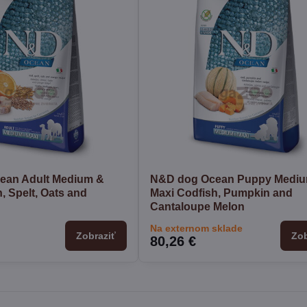
ean Adult Medium &
N&D dog Ocean Puppy Medi
, Spelt, Oats and
Maxi Codfish, Pumpkin and
Cantaloupe Melon
Na externom sklade
Zobraziť
Zob
80,26 €