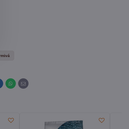
rmivá
inkedIn
WhatsApp
E-
mail