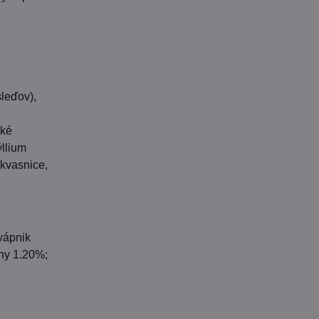
sleďov),
dké
ýllium
 kvasnice,
vápnik
ny 1.20%;