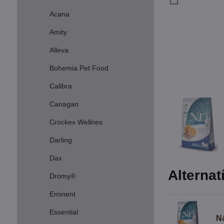
Acana
Amity
Alleva
Bohemia Pet Food
Calibra
Canagan
Crockex Wellnes
Darling
Dax
Alternat
Dromy®
Eminent
Essential
N