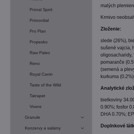
malých plemien
Primal Spirit
Krmivo neobsah
Primordial
Zloženie:
Pro Plan
slede (26%), bi
Propesko
sušené vajcia, 
Raw Paleo
oligosacharidy,
pomaranče (0.5%
Reno
(semená a plevy
Royal Canin
kurkuma (0.2%),
Taste of the Wild
Analytické zlo
Tatrapet
bielkoviny 34.0
Vivere
0.90%; fosfor 
DHA 0.70%; EPA
Granule
Doplnkové látk
Konzervy a salámy