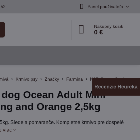
752
Panel používateľa
Nákupný košík
0 €
mivá
Krmivo psy
Značky
Farmina
N&D Ocean Canine
Recenzie Heureka
dog Ocean Adult Mini
ing and Orange 2,5kg
,5kg. Slede a pomaranče. Kompletné krmivo pre dospelé
e viac