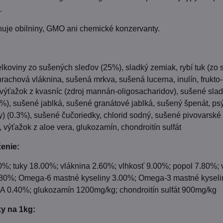
.
uje obilniny, GMO ani chemické konzervanty.
elkoviny zo sušených sleďov (25%), sladký zemiak, rybí tuk (zo 
hrachová vláknina, sušená mrkva, sušená lucerna, inulín, frukto-
 výťažok z kvasníc (zdroj mannán-oligosacharidov), sušené sla
), sušené jablká, sušené granátové jablká, sušený špenát, ps
) (0.3%), sušené čučoriedky, chlorid sodný, sušené pivovarské
 výťažok z aloe vera, glukozamín, chondroitín sulfát
ženie:
0%; tuky 18.00%; vláknina 2.60%; vlhkosť 9.00%; popol 7.80%; 
0.80%; Omega-6 mastné kyseliny 3.00%; Omega-3 mastné kyseli
 0.40%; glukozamín 1200mg/kg; chondroitín sulfát 900mg/kg
y na 1kg: