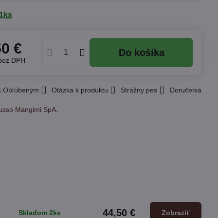
1ks
50 €
Do košíka
bez DPH
 k Obľúbeným
Otázka k produktu
Strážny pes
Doručenia
usso Mangimi SpA.
44,50 €
Skladom 2ks
Zobraziť