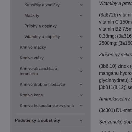
Vitamíny a prov
Kapsičky a vaničky
(3a672b) vitamí
Maškrty
vitamín C 150mg
Prílohy a doplnky
vitamín B2 7.5m
0.38mg; (3a316)
Vitamíny a doplnky
2500mg; [3a160(
Krmivo mačky
Zlúčeniny mikro
Krmivo vtáky
(3b6.10) zinok 
Krmivo akvaristika a
mangánu hydrox
teraristika
glycínhydrátu):
Krmivo drobné hlodavce
[3b811(8.12)] s
Krmivo kone
Aminokyseliny, 
Krmivo hospodárske zvieratá
(3c301) DL-meti
Podstielky a substráty
Senzorické dopl