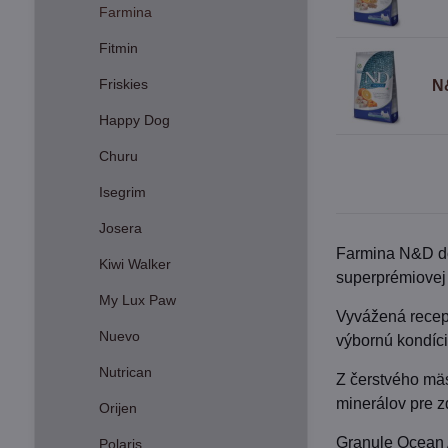
Farmina
Fitmin
Friskies
N
Happy Dog
Churu
Isegrim
Josera
Farmina N&D do
Kiwi Walker
superprémiovej
My Lux Paw
Vyvážená recept
Nuevo
výbornú kondíci
Nutrican
Z čerstvého mä
minerálov pre 
Orijen
Granule Ocean A
Polaris