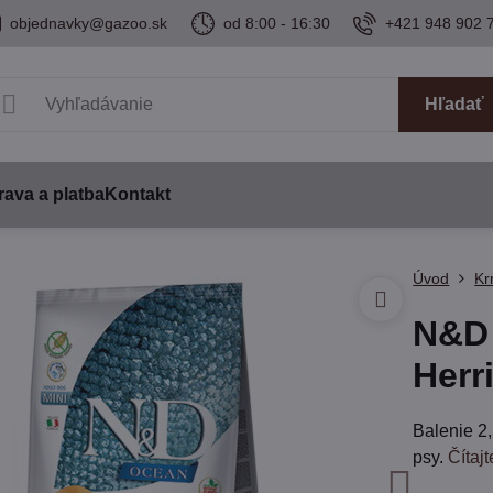
objednavky@gazoo.sk
od 8:00 - 16:30
+421 948 902 
Hľadať
ava a platba
Kontakt
Úvod
Kr
N&D 
Herr
Balenie 2
psy.
Čítajt