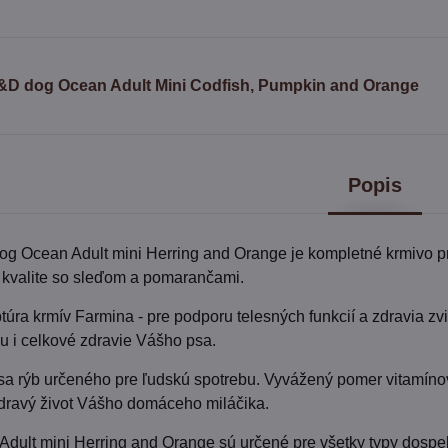
&D dog Ocean Adult Mini Codfish, Pumpkin and Orange
Popis
g Ocean Adult mini Herring and Orange je kompletné krmivo p
 kvalite so sleďom a pomarančami.
úra krmív Farmina - pre podporu telesných funkcií a zdravia zvi
u i celkové zdravie Vášho psa.
sa rýb určeného pre ľudskú spotrebu. Vyvážený pomer vitamíno
zdravý život Vášho domáceho miláčika.
dult mini Herring and Orange sú určené pre všetky typy dospe