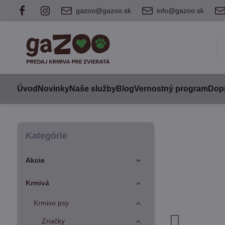
gazoo@gazoo.sk
info@gazoo.sk
Úvod
Novinky
Naše služby
Blog
Vernostný program
Dopr
Kategórie
Akcie
Krmivá
Krmivo psy
Značky