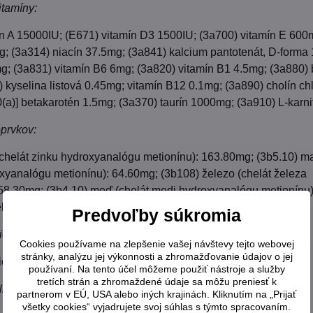
itamíny:
n A 15000IU; (E671) vitamín D3 1500IU; (3a700) vitamín E 600
; (3a314) niacín 37.5mg; (3a841) kalcium pantotenát, D-forma
g; (3a831) vitamín B6 6mg; (3a820) vitamín B1 4.5mg; (3a880) b
 kyselina listová 0.45mg; vitamín B12 0.1mg; (3a890) cholín chl
a)] betakarotén 1.5mg; (3a370) taurín 1000mg; (3a910) L-karn
prvkov:
(chelát zinku hydroxyanalógu metionínu): 163.80mg; (3b5.10) m
yanalógu metionínu): 64.60mg; (3b108) železo (chelát železa
 58.30mg; (3b4.10) meď (chelát medi hydroxyanalógu metionínu
elén (inaktivované selenizované kvasnice) 0.00088mg
Predvoľby súkromia
ich soli a analógy:
Cookies používame na zlepšenie vašej návštevy tejto webovej
stránky, analýzu jej výkonnosti a zhromažďovanie údajov o jej
onín, technicky čistý 4000mg
používaní. Na tento účel môžeme použiť nástroje a služby
tretích strán a zhromaždené údaje sa môžu preniesť k
nkové látky:
partnerom v EÚ, USA alebo iných krajinách. Kliknutím na „Prijať
všetky cookies“ vyjadrujete svoj súhlas s týmto spracovaním.