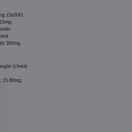
mg; (3a300)
 15mg;
iotín
orid
itín 300mg
angán (chelát
): 15.80mg;