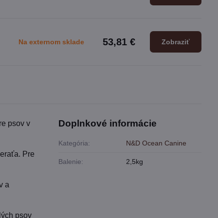
53,81 €
Na externom sklade
Zobraziť
Doplnkové informácie
re psov v
Kategória:
N&D Ocean Canine
eraťa. Pre
Balenie:
2,5kg
v a
lých psov