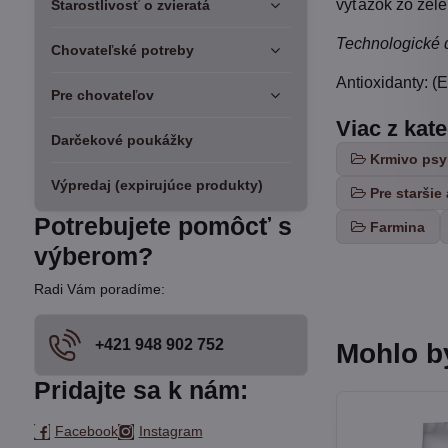
výťažok zo zel
Starostlivosť o zvieratá
Technologické d
Chovateľské potreby
Antioxidanty: (E
Pre chovateľov
Viac z kat
Darčekové poukážky
Krmivo psy
Výpredaj (expirujúce produkty)
Pre staršie 
Potrebujete pomôcť s
Farmina
výberom?
Radi Vám poradíme:
+421 948 902 752
Mohlo b
Pridajte sa k nám:
Facebook
Instagram