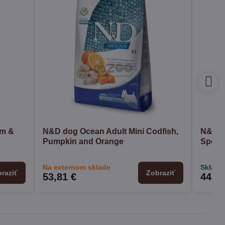
um &
N&D dog Ocean Adult Mini Codfish,
N&D d
Pumpkin and Orange
Spelt,
Na externom sklade
Sklado
raziť
Zobraziť
53,81 €
44,50