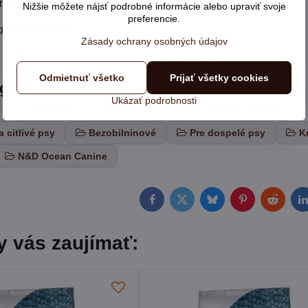
eného čaju 100mg; výťažok z rozmarínu lekárskeho
Nižšie môžete nájsť podrobné informácie alebo upraviť svoje
preferencie.
oplnkové látky:
Zásady ochrany osobných údajov
 306) výťažok tokoferolu z rastlinných olejov
Odmietnuť všetko
Prijať všetky cookies
egórie
Ukázať podrobnosti
Granule
Značky
Pre psy malého vzrastu
a citlivé psy
Bezobilninové
Pre dospelé psy
K
N&D Ocean Canine
Facebook
Twitter
Bluesky
Pinterest
Reddit
L
y vás zaujímať: