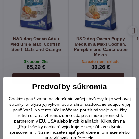
N&D dog Ocean Adult
N&D dog Ocean Puppy
Medium & Maxi Codfish,
Medium & Maxi Codfish,
Spelt, Oats and Orange
Pumpkin and Cantaloupe
Melon
Skladom 2ks
Na externom sklade
65,29 €
80,26 €
Zobraziť
Zobraziť
Predvoľby súkromia
Potrebujete pomôcť s výberom?
Cookies používame na zlepšenie vašej návštevy tejto webovej
stránky, analýzu jej výkonnosti a zhromažďovanie údajov o jej
Radi Vám poradíme:
používaní. Na tento účel môžeme použiť nástroje a služby
tretích strán a zhromaždené údaje sa môžu preniesť k
partnerom v EÚ, USA alebo iných krajinách. Kliknutím na
+421 948 902 752
„Prijať všetky cookies“ vyjadrujete svoj súhlas s týmto
spracovaním. Nižšie môžete nájsť podrobné informácie alebo
upraviť svoje preferencie.