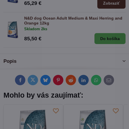
65,29 €
Zobraziť
N&D dog Ocean Adult Medium & Maxi Herring and
Orange 12kg
Skladom 2ks
85,50 €
Do košíka
Popis
Facebook
Twitter
Bluesky
Pinterest
Reddit
LinkedIn
WhatsApp
E-
mail
Mohlo by vás zaujímať: