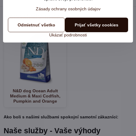
Zásady ochrany osobných údajov
Naposledy prezerané
Odmietnuť všetko
Prijať všetky cookies
Ukázať podrobnosti
N&D dog Ocean Adult
Medium & Maxi Codfish,
Pumpkin and Orange
Ako boli s našimi službami spokojní samotní zákazníci:
Naše služby - Vaše výhody