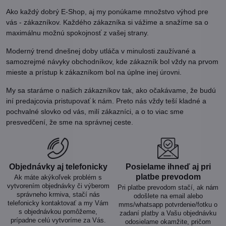
Ako každý dobrý E-Shop, aj my ponúkame množstvo výhod pre
vás - zákazníkov. Každého zákazníka si vážime a snažíme sa o
maximálnu možnú spokojnosť z vašej strany.
Moderný trend dnešnej doby utláča v minulosti zaužívané a
samozrejmé návyky obchodníkov, kde zákazník bol vždy na prvom
mieste a prístup k zákazníkom bol na úplne inej úrovni.
My sa staráme o našich zákazníkov tak, ako očakávame, že budú
iní predajcovia pristupovať k nám. Preto nás vždy teší kladné a
pochvalné slovko od vás, milí zákazníci, a o to viac sme
presvedčení, že sme na správnej ceste.
Objednávky aj telefonicky
Posielame ihneď aj pri
platbe prevodom
Ak máte akýkoľvek problém s
vytvorením objednávky či výberom
Pri platbe prevodom stačí, ak nám
správneho krmiva, stačí nás
odošlete na email alebo
telefonicky kontaktovať a my Vám
mms/whatsapp potvrdenie/fotku o
s objednávkou pomôžeme,
zadaní platby a Vašu objednávku
prípadne celú vytvoríme za Vás.
odosielame okamžite, pričom