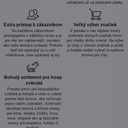
nečakáme až na pripísanie platby.
Extra prístup k zákazníkom
Veľký výber značiek
Ku každému zákazníkovi
V ponuke u nás nájdete široký
pristupujeme s náležitou úctou a je
sortiment rôznych značiek krmív
pre nás ten najhlavnejší, rovnako,
pre všetky druhy zvierat. Na výber
ako vaše domáce zvieratá. Pretože
je vždy z viacero značiek a určite
keď ste spokojný vy a vaši
si budete vedieť vybrať to správne
miláčikovia, sme spokojný aj my.
krmivo pre Vás.
Bohatý sortiment pre hosp​
. zvieratá
Ponuka krmív pre hospodárske
zvieratá je bohatá a viete si vybrať
presne také krmivo, aké vyhovuje
práve vašim zvieratám. Sortiment
obsahuje krmivá a kŕmne zmesy
pre kone, sliepky, králiky, kozy,
ovce, ošípané ako aj špeciálne
zmesy pre prepelice, holuby či
morčatá.