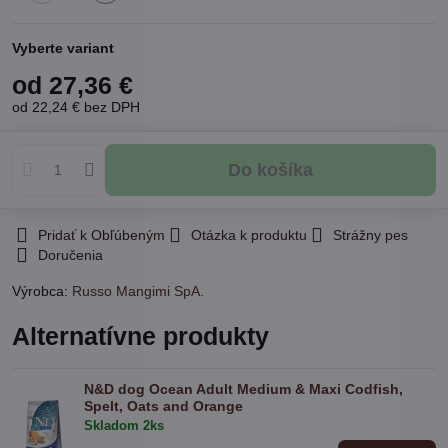
Na
Skladom
externom
1ks
sklade
Vyberte variant
od 27,36 €
od 22,24 €
bez DPH
Do košíka
Pridať k Obľúbeným
Otázka k produktu
Strážny pes
Doručenia
Výrobca:
Russo Mangimi SpA.
Alternatívne produkty
N&D dog Ocean Adult Medium & Maxi Codfish,
Spelt, Oats and Orange
Skladom 2ks