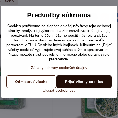
Seno
Predvoľby súkromia
Facebook
Twitter
Bluesky
Pinterest
Reddit
L
Cookies používame na zlepšenie vašej návštevy tejto webovej
stránky, analýzu jej výkonnosti a zhromažďovanie údajov o jej
y vás zaujímať:
používaní. Na tento účel môžeme použiť nástroje a služby
tretích strán a zhromaždené údaje sa môžu preniesť k
partnerom v EÚ, USA alebo iných krajinách. Kliknutím na „Prijať
všetky cookies“ vyjadrujete svoj súhlas s týmto spracovaním.
Nižšie môžete nájsť podrobné informácie alebo upraviť svoje
preferencie.
Zásady ochrany osobných údajov
Odmietnuť všetko
Prijať všetky cookies
Ukázať podrobnosti