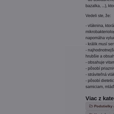
bazalka, ...), k
Vedeli ste, že:
- vláknina, ktor
mikrobakteriolog
napomáha vylučo
- králik musí se
- najhodnotnejši
hrubšie a obsah
- obsahuje vita
- pôsobí priazn
- stráviteľná v
- pôsobí dietet
samiciam, mlá
Viac z kat
Podstielky 