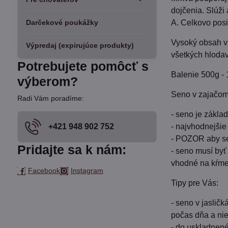
dojčenia. Slúži
Darčekové poukážky
A. Celkovo posi
Vysoký obsah v
Výpredaj (expirujúce produkty)
všetkých hloda
Potrebujete pomôcť s
Balenie 500g - 
výberom?
Seno v zajačom
Radi Vám poradíme:
- seno je zákla
+421 948 902 752
- najvhodnejšie
- POZOR aby se
Pridajte sa k nám:
- seno musí byť
vhodné na kŕme
Facebook
Instagram
Tipy pre Vás:
- seno v jaslič
počas dňa a nie
- do uskladnené