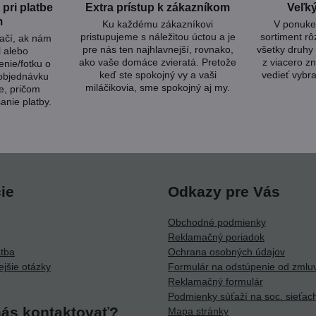
pri platbe
Extra prístup k zákazníkom
Veľký
m
Ku každému zákazníkovi
V ponuke 
pristupujeme s náležitou úctou a je
sortiment rô
tačí, ak nám
pre nás ten najhlavnejší, rovnako,
všetky druhy 
l alebo
ako vaše domáce zvieratá. Pretože
z viacero zn
nie/fotku o
keď ste spokojný vy a vaši
vedieť vybra
 objednávku
miláčikovia, sme spokojný aj my.
e, pričom
anie platby.
ie
Odkazy pre Vás
Obchodné podmienky
Reklamačný poriadok
atba
Ochrana osobných údajov
ejšie otázky
Formulár na odstúpenie od zmlu
Reklamačný formulár
Podmienky súťaží na soc. sieťac
nás kontaktovať?
Mapa stránky