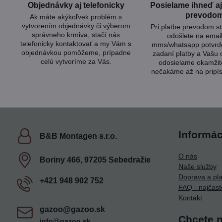
Objednávky aj telefonicky
Posielame ihneď aj 
prevodo
Ak máte akýkoľvek problém s
vytvorením objednávky či výberom
Pri platbe prevodom s
správneho krmiva, stačí nás
odošlete na emai
telefonicky kontaktovať a my Vám s
mms/whatsapp potvrde
objednávkou pomôžeme, prípadne
zadaní platby a Vašu
celú vytvoríme za Vás.
odosielame okamžit
nečakáme až na pripís
Informác
B&B Montagen s​.r​.o​.
O nás
Boriny 466, 97205 Sebedražie
Naše služby
Doprava a pl
+421 948 902 752
FAQ - najčast
Kontakt
gazoo​@gazoo​.sk
Chcete 
info@gazoo.sk