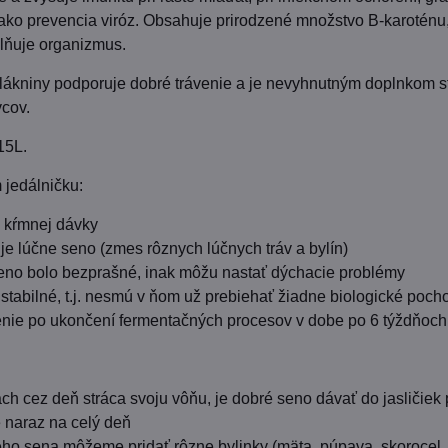
 ako prevencia viróz. Obsahuje prirodzené množstvo B-karoténu
lňuje organizmus.
lákniny podporuje dobré trávenie a je nevyhnutným doplnkom s
vcov.
15L.
 jedálničku:
d kŕmnej dávky
 je lúčne seno (zmes rôznych lúčnych tráv a bylín)
no bolo bezprašné, inak môžu nastať dýchacie problémy
 stabilné, t.j. nesmú v ňom už prebiehať žiadne biologické poch
nie po ukončení fermentačných procesov v dobe po 6 týždňoch
kách cez deň stráca svoju vôňu, je dobré seno dávať do jasličiek
 naraz na celý deň
ho sena môžeme pridať rôzne bylinky (mäta, púpava, skorocel,