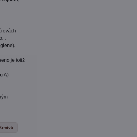
 črevách
.i.
giene).
eno je totiž
u A)
dným
Krmivá