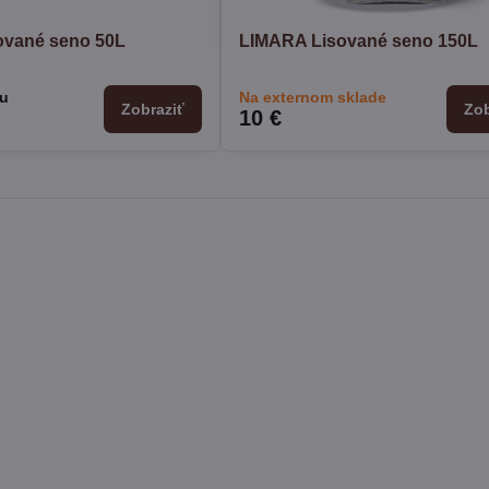
ované seno 50L
LIMARA Lisované seno 150L
ku
Na externom sklade
Zobraziť
Zob
10 €