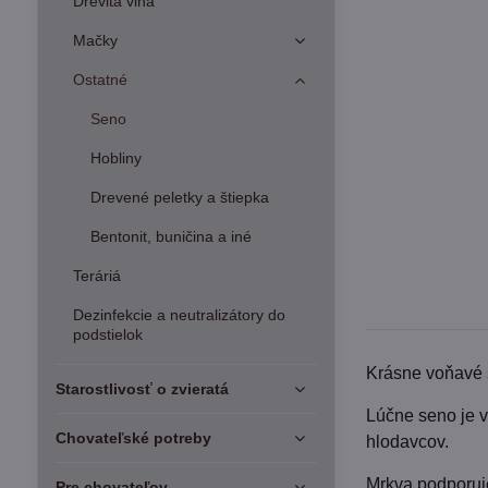
Drevitá vlna
Mačky
Ostatné
Seno
Hobliny
Drevené peletky a štiepka
Bentonit, buničina a iné
Teráriá
Dezinfekcie a neutralizátory do
podstielok
Krásne voňavé 
Starostlivosť o zvieratá
Lúčne seno je v
Chovateľské potreby
hlodavcov.
Mrkva podporuje
Pre chovateľov