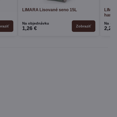
LIMARA Lisované seno 15L
LIMAR
harma
Na objednávku
Na obj
raziť
Zobraziť
1,26 €
2,28 