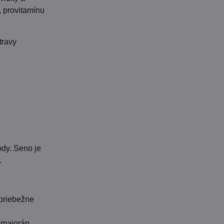
, provitamínu
travy
ody. Seno je
.
 priebežne
 majorán,