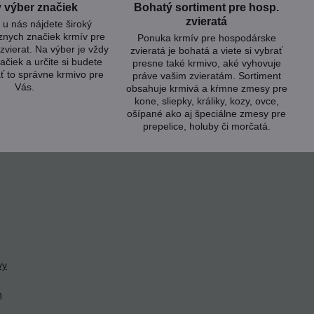
 výber značiek
Bohatý sortiment pre hosp​.
zvieratá
u nás nájdete široký
znych značiek krmív pre
Ponuka krmív pre hospodárske
zvierat. Na výber je vždy
zvieratá je bohatá a viete si vybrať
ačiek a určite si budete
presne také krmivo, aké vyhovuje
ť to správne krmivo pre
práve vašim zvieratám. Sortiment
Vás.
obsahuje krmivá a kŕmne zmesy pre
kone, sliepky, králiky, kozy, ovce,
ošípané ako aj špeciálne zmesy pre
prepelice, holuby či morčatá.
vy
h