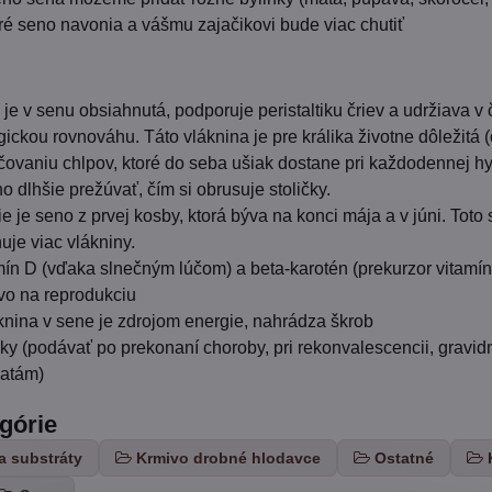
toré seno navonia a vášmu zajačikovi bude viac chutiť
á je v senu obsiahnutá, podporuje peristaltiku čriev a udržiava v
ickou rovnováhu. Táto vláknina je pre králika životne dôležitá (o
vaniu chlpov, ktoré do seba ušiak dostane pri každodennej hy
no dlhšie prežúvať, čím si obrusuje stoličky.
e je seno z prvej kosby, ktorá býva na konci mája a v júni. Toto s
uje viac vlákniny.
mín D (vďaka slnečným lúčom) a beta-karotén (prekurzor vitamín
ivo na reprodukciu
láknina v sene je zdrojom energie, nahrádza škrob
icky (podávať po prekonaní choroby, pri rekonvalescencii, gravi
ďatám)
egórie
a substráty
Krmivo drobné hlodavce
Ostatné