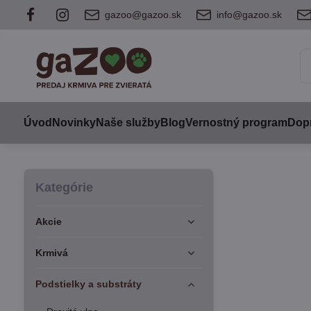
gazoo@gazoo.sk
info@gazoo.sk
Úvod
Novinky
Naše služby
Blog
Vernostný program
Dopr
Kategórie
Akcie
Krmivá
Podstielky a substráty