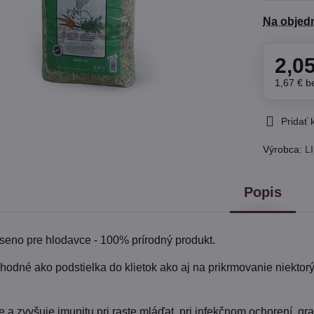
Na objed
2,0
1,67 €
b
Pridať
Výrobca:
LI
Popis
seno pre hlodavce - 100% prírodný produkt.
hodné ako podstielka do klietok ako aj na prikrmovanie niektor
 a zvyšuje imunitu pri raste mláďat, pri infekčnom ochorení, gra