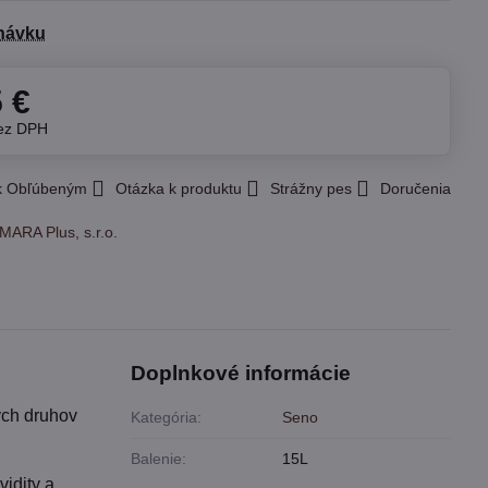
návku
5 €
ez DPH
 k Obľúbeným
Otázka k produktu
Strážny pes
Doručenia
MARA Plus, s.r.o.
Doplnkové informácie
ých druhov
Kategória:
Seno
Balenie:
15L
vidity a