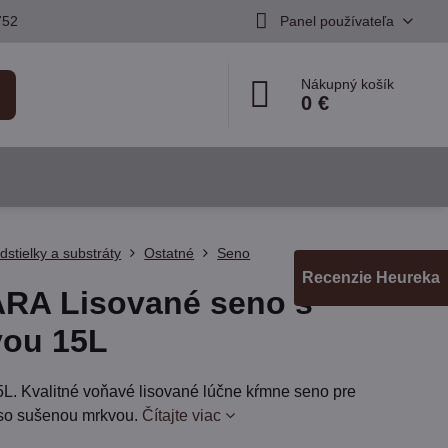
752
Panel používateľa
Nákupný košík
0 €
dstielky a substráty
Ostatné
Seno
Recenzie Heureka
RA Lisované seno s
ou 15L
5L. Kvalitné voňavé lisované lúčne kŕmne seno pre
so sušenou mrkvou.
Čítajte viac