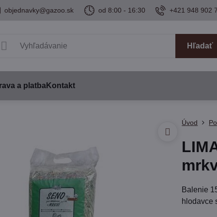
objednavky@gazoo.sk
od 8:00 - 16:30
+421 948 902 
Hľadať
ava a platba
Kontakt
Úvod
Po
LIMA
mrkv
Balenie 1
hlodavce 