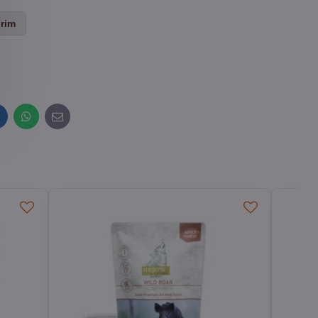
grim
inkedIn
WhatsApp
E-
mail