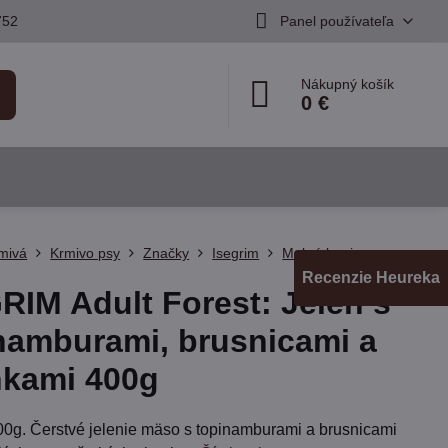
752
Panel používateľa
Nákupný košík
0 €
mivá
Krmivo psy
Značky
Isegrim
Mokré krmivo
Recenzie Heureka
RIM Adult Forest: Jeleň s
namburami, brusnicami a
nkami 400g
00g. Čerstvé jelenie mäso s topinamburami a brusnicami