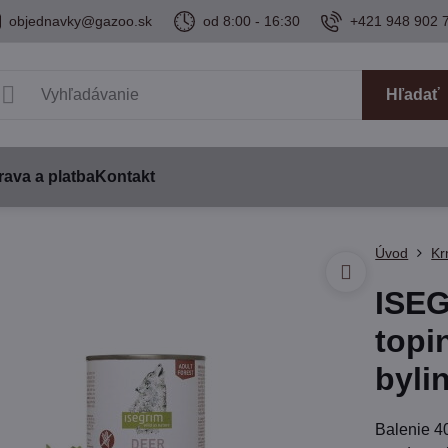
objednavky@gazoo.sk
od 8:00 - 16:30
+421 948 902 
Hľadať
ava a platba
Kontakt
Úvod
Kr
ISEG
topi
byli
Balenie 4