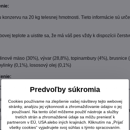
nie:
 konzervu na 20 kg telesnej hmotnosti. Tieto informácie sú urč
bovej teplote a uistite sa, že má váš pes vždy k dispozícii čerstv
dinové mäso (30%), vývar (28,8%), topinambury (4%), brusnice 
bylinky (0,1%), lososový olej (0,1%)
ženie:
10,7%, oleje a tuky 6,4%, hrubá popolovina 2,5%, vláknina 0,5%
Predvoľby súkromia
a 1 kg:
Cookies používame na zlepšenie vašej návštevy tejto webovej
stránky, analýzu jej výkonnosti a zhromažďovanie údajov o jej
IU, vitamín E (alfa tokoferoly) 30 mg, monohydrát zinku 15 mg,
používaní. Na tento účel môžeme použiť nástroje a služby
tretích strán a zhromaždené údaje sa môžu preniesť k
jód 0,75 mg
partnerom v EÚ, USA alebo iných krajinách. Kliknutím na „Prijať
všetky cookies“ vyjadrujete svoj súhlas s týmto spracovaním.