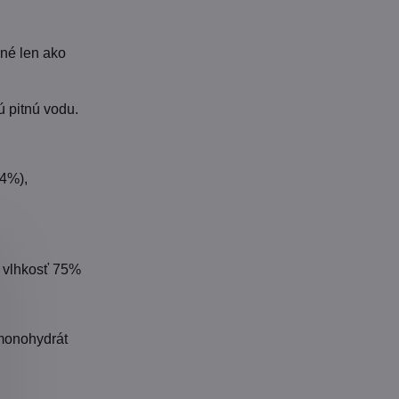
ené len ako
ú pitnú vodu.
(4%),
, vlhkosť 75%
 monohydrát