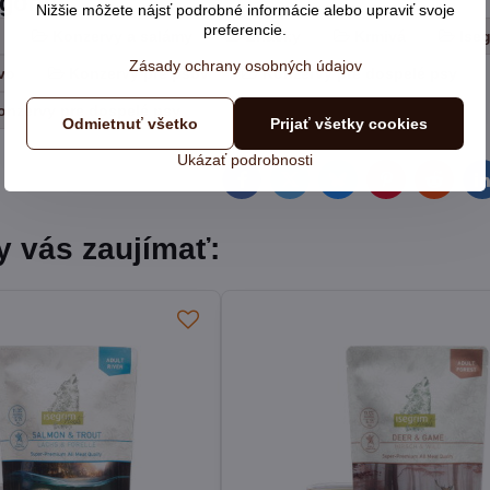
egórie
Nižšie môžete nájsť podrobné informácie alebo upraviť svoje
preferencie.
Konzervy a salámy
Značky
Krmivá
Ise
Zásady ochrany osobných údajov
vo
Konzervy pre psov
Konzervy pre dospelé psy
onzervy pre dospelé psy
Odmietnuť všetko
Prijať všetky cookies
Ukázať podrobnosti
Facebook
Twitter
Bluesky
Pinterest
Reddit
L
y vás zaujímať: