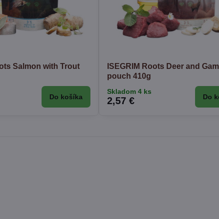
ts Salmon with Trout
ISEGRIM Roots Deer and Ga
pouch 410g
Skladom 4 ks
Do košíka
Do k
2,57 €