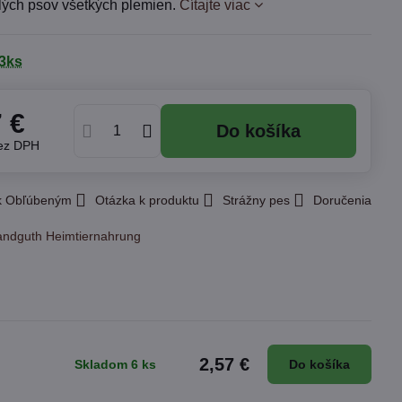
lých psov všetkých plemien.
Čítajte viac
3ks
7 €
Do košíka
ez DPH
 k Obľúbeným
Otázka k produktu
Strážny pes
Doručenia
andguth Heimtiernahrung
2,57 €
Skladom 6 ks
Do košíka