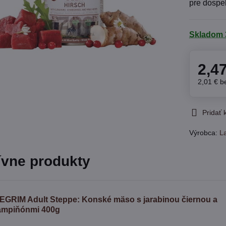
pre dospe
Skladom 
2,4
2,01 €
b
Pridať
Výrobca:
L
ívne produkty
SEGRIM Adult Steppe: Konské mäso s jarabinou čiernou a
ampiňónmi 400g