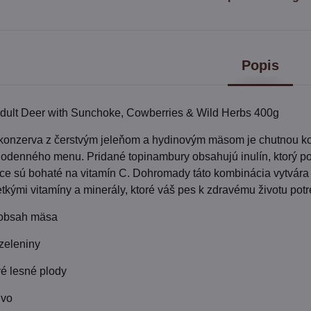
Popis
ult Deer with Sunchoke, Cowberries & Wild Herbs 400g
 konzerva z čerstvým jeleňom a hydinovým mäsom je chutnou 
dodenného menu. Pridané topinambury obsahujú inulín, ktorý p
ice sú bohaté na vitamín C. Dohromady táto kombinácia vytvár
tkými vitamíny a minerály, ktoré váš pes k zdravému životu potr
 obsah mäsa
zeleniny
vé lesné plody
ivo