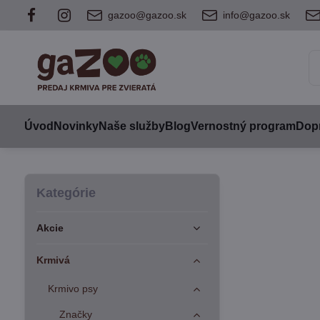
gazoo@gazoo.sk
info@gazoo.sk
Úvod
Novinky
Naše služby
Blog
Vernostný program
Dopr
Kategórie
Akcie
Krmivá
Krmivo psy
Značky