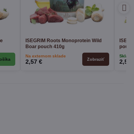
me
ISEGRIM Roots Monoprotein Wild
ISEGR
Boar pouch 410g
pouch
Na externom sklade
Sklado
ošíka
Zobraziť
2,57 €
2,57 