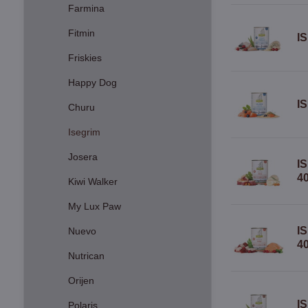
Farmina
Fitmin
I
Friskies
Happy Dog
I
Churu
Isegrim
Josera
IS
4
Kiwi Walker
My Lux Paw
IS
Nuevo
4
Nutrican
Orijen
I
Polaris