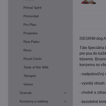
Primal Spirit
Primordial
Pro Plan
Propesko
ISEGRIM dog Ad
Raw Paleo
Táto špeciálna
Reno
pre psa do kaž
Royal Canin
trávenie. Brusn
konzervu so vše
Taste of the Wild
- nadpolovičný
Tatrapet
- vysoký obsah 
Vivere
- chutné a zdra
Granule
Konzervy a salámy
- bezobilné krm