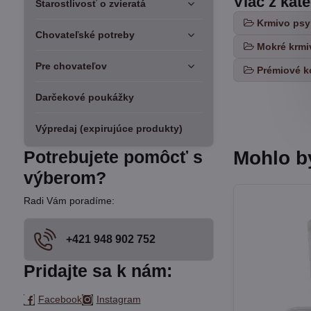
Viac z kat
Starostlivosť o zvieratá
Krmivo psy
Chovateľské potreby
Mokré krmi
Pre chovateľov
Prémiové k
Darčekové poukážky
Výpredaj (expirujúce produkty)
Mohlo b
Potrebujete pomôcť s
výberom?
Radi Vám poradíme:
+421 948 902 752
Pridajte sa k nám:
Facebook
Instagram