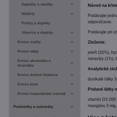
Kapsičky a vaničky
Návod na kŕme
Maškrty
Podávajte jednu
odporúčanie.
Prílohy a doplnky
Podávajte pri iz
Vitamíny a doplnky
Krmivo mačky
Zloženie:
Krmivo vtáky
jeleň (32%), hy
minerály (1%), 
Krmivo akvaristika a
teraristika
Analytické zlo
Krmivo drobné hlodavce
dusíkaté látky 
Krmivo kone
Pridané látky n
Krmivo hospodárske zvieratá
vitamín D3 200 
mangánu 3 mg, 
Podstielky a substráty