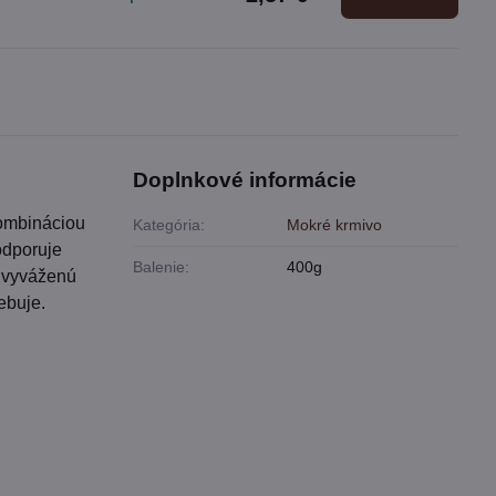
Doplnkové informácie
kombináciou
Kategória:
Mokré krmivo
odporuje
Balenie:
400g
a vyváženú
ebuje.