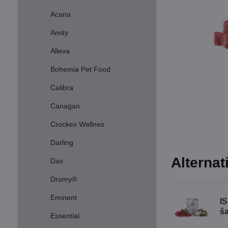
Acana
Amity
Alleva
Bohemia Pet Food
Calibra
Canagan
Crockex Wellnes
Darling
Alternat
Dax
Dromy®
Eminent
I
š
Essential