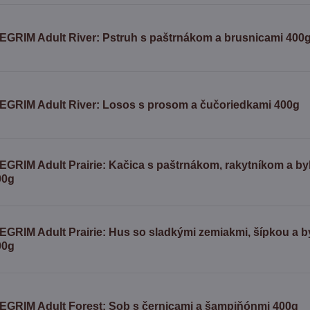
SEGRIM Adult River: Pstruh s paštrnákom a brusnicami 400
SEGRIM Adult River: Losos s prosom a čučoriedkami 400g
EGRIM Adult Prairie: Kačica s paštrnákom, rakytníkom a by
00g
EGRIM Adult Prairie: Hus so sladkými zemiakmi, šípkou a b
00g
SEGRIM Adult Forest: Sob s černicami a šampiňónmi 400g