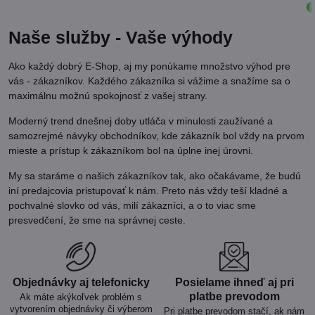
Naše služby - Vaše výhody
Ako každý dobrý E-Shop, aj my ponúkame množstvo výhod pre
vás - zákazníkov. Každého zákazníka si vážime a snažíme sa o
maximálnu možnú spokojnosť z vašej strany.
Moderný trend dnešnej doby utláča v minulosti zaužívané a
samozrejmé návyky obchodníkov, kde zákazník bol vždy na prvom
mieste a prístup k zákazníkom bol na úplne inej úrovni.
My sa staráme o našich zákazníkov tak, ako očakávame, že budú
iní predajcovia pristupovať k nám. Preto nás vždy teší kladné a
pochvalné slovko od vás, milí zákazníci, a o to viac sme
presvedčení, že sme na správnej ceste.
Objednávky aj telefonicky
Posielame ihneď aj pri
platbe prevodom
Ak máte akýkoľvek problém s
vytvorením objednávky či výberom
Pri platbe prevodom stačí, ak nám