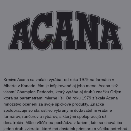
Krmivo Acana sa začalo vyrábať od roku 1979 na farmách v
Alberte v Kanade, čím je inšpirované aj jeho meno. Acana tiež
vlastní Champion Petfoods, ktorý vyrába aj druhú značku Orijen,
ktorá sa parametrami mierne líši. Od roku 1979 získala Acana
množstvo ocenení za svoje špičkové produkty. Značka
spolupracuje so starostlivo vybranými dodávateľmi vrátane
farmárov, rančerov a rybárov, s ktorými spolupracujú už
desaťročia. Mäso väčšinou pochádza z fariem, kde sa chová iba
jeden druh zvieraťa, ktoré má dostatok priestoru a všetku potrebnú