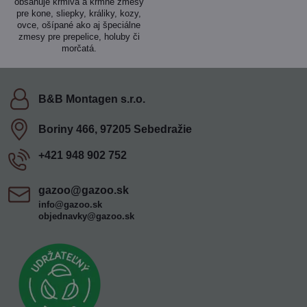
obsahuje krmivá a kŕmne zmesy
pre kone, sliepky, králiky, kozy,
ovce, ošípané ako aj špeciálne
zmesy pre prepelice, holuby či
morčatá.
B&B Montagen s​.r​.o​.
Boriny 466, 97205 Sebedražie
+421 948 902 752
gazoo​@gazoo​.sk
info@gazoo.sk
objednavky@gazoo.sk