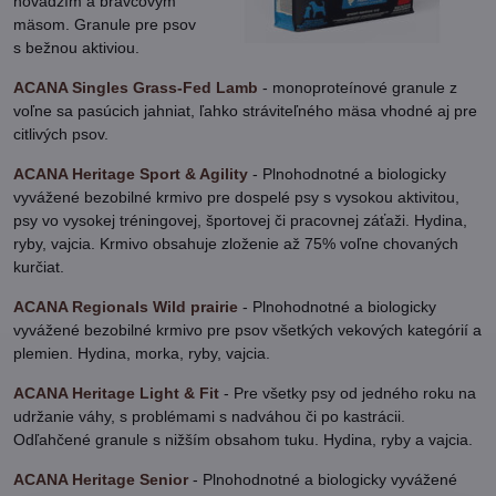
hovädzím a bravčovým
mäsom. Granule pre psov
s bežnou aktiviou.
ACANA Singles Grass-Fed Lamb
- monoproteínové granule z
voľne sa pasúcich jahniat, ľahko stráviteľného mäsa vhodné aj pre
citlivých psov.
ACANA Heritage Sport & Agility
- Plnohodnotné a biologicky
vyvážené bezobilné krmivo pre dospelé psy s vysokou aktivitou,
psy vo vysokej tréningovej, športovej či pracovnej záťaži. Hydina,
ryby, vajcia. Krmivo obsahuje zloženie až 75% voľne chovaných
kurčiat.
ACANA Regionals Wild prairie
- Plnohodnotné a biologicky
vyvážené bezobilné krmivo pre psov všetkých vekových kategórií a
plemien. Hydina, morka, ryby, vajcia.
ACANA Heritage Light & Fit
- Pre všetky psy od jedného roku na
udržanie váhy, s problémami s nadváhou či po kastrácii.
Odľahčené granule s nižším obsahom tuku. Hydina, ryby a vajcia.
ACANA Heritage Senior
- Plnohodnotné a biologicky vyvážené