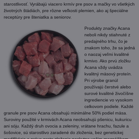
starostlivosť. Vyrábajú viacero krmív pre psov a mačky vo všetkých
životných štádiách, pre rôzne veľkosti plemien, ako aj špeciálne
receptúry pre šteniatka a seniorov.
Produkty značky Acana
neboli nikdy stiahnuté z
predajného trhu, čo je
znakom toho, že sa jedná
o naozaj veľmi kvalitné
krmivo. Ako prvú zložku
Acana vždy uvádza
kvalitný mäsový proteín.
Pri výrobe granúl
používajú čerstvé alebo
surové kvalitné živočíšne
ingrediencie vo vysokom
celkovom podiele. Každé
granule pre psov Acana obsahujú minimálne 50% podiel mäsa.
Suroviny použité v krmivách Acana neobsahujú pšenicu, kukuricu
ani sóju. Každý druh ovocia a zeleniny, vrátane hrachu, fazule a
šošovice, sú starostlivo zaradené do zloženia, bez genetickej
modifikácie a práve preto zloženie poskytne vašim maznáčikom