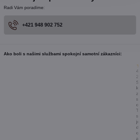
Radi Vám poradíme:
+421 948 902 752
Ako boli s našimi službami spokojní samotní zákazníci:
4.
2
S
k
z
st
o
T
s
j
d
o
a