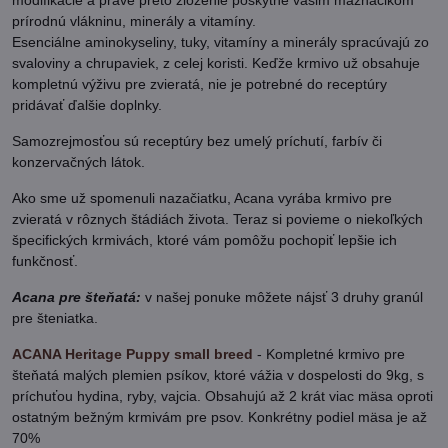
prírodnú vlákninu, minerály a vitamíny.
Esenciálne aminokyseliny, tuky, vitamíny a minerály spracúvajú zo
svaloviny a chrupaviek, z celej koristi. Keďže krmivo už obsahuje
kompletnú výživu pre zvieratá, nie je potrebné do receptúry
pridávať ďalšie doplnky.
Samozrejmosťou sú receptúry bez umelý príchutí, farbív či
konzervačných látok.
Ako sme už spomenuli nazačiatku, Acana vyrába krmivo pre
zvieratá v rôznych štádiách života. Teraz si povieme o niekoľkých
špecifických krmivách, ktoré vám pomôžu pochopiť lepšie ich
funkčnosť.
Acana pre šteňatá:
v našej ponuke môžete nájsť 3 druhy granúl
pre šteniatka.
ACANA Heritage Puppy small breed
- Kompletné krmivo pre
šteňatá malých plemien psíkov, ktoré vážia v dospelosti do 9kg, s
príchuťou hydina, ryby, vajcia. Obsahujú až 2 krát viac mäsa oproti
ostatným bežným krmivám pre psov. Konkrétny podiel mäsa je až
70%