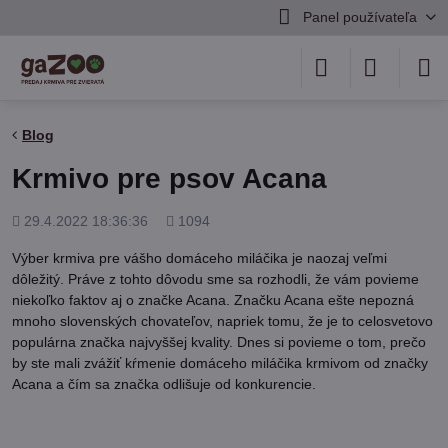
Panel používateľa
Blog
Krmivo pre psov Acana
Pridané
Počet
29.4.2022 18:36:36
1094
zobrazení
Výber krmiva pre vášho domáceho miláčika je naozaj veľmi
dôležitý. Práve z tohto dôvodu sme sa rozhodli, že vám povieme
niekoľko faktov aj o značke Acana. Značku Acana ešte nepozná
mnoho slovenských chovateľov, napriek tomu, že je to celosvetovo
populárna značka najvyššej kvality. Dnes si povieme o tom, prečo
by ste mali zvážiť kŕmenie domáceho miláčika krmivom od značky
Acana a čím sa značka odlišuje od konkurencie.