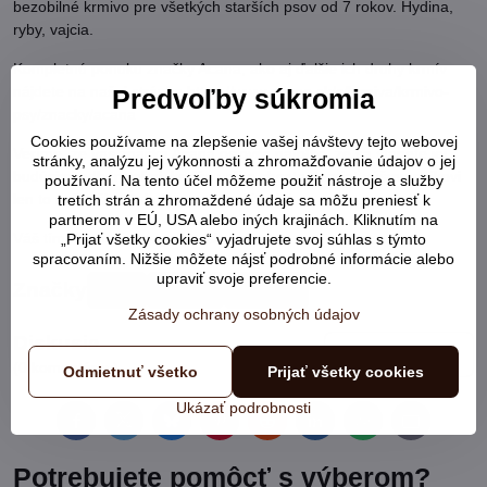
bezobilné krmivo pre všetkých starších psov od 7 rokov. Hydina,
ryby, vajcia.
Kompletnú ponuku značky Acana, ako aj ďalšie ich druhy krmív
nájdete na našej stránke
https://www.gazoo.sk/c/krmiva/krmivo-
Predvoľby súkromia
psy/znacky/acana
Cookies používame na zlepšenie vašej návštevy tejto webovej
Veríme, že vás značka Acana oslovila natoľko, že sa stanete jej
stránky, analýzu jej výkonnosti a zhromažďovanie údajov o jej
budúcimi odberateľmi, keďže určite chcete dopriať vášmu psíkovi
používaní. Na tento účel môžeme použiť nástroje a služby
len to najlepšie. Ďakujeme za prečítanie!
tretích strán a zhromaždené údaje sa môžu preniesť k
partnerom v EÚ, USA alebo iných krajinách. Kliknutím na
Váš tím, Gazoo www.gazoo.sk
„Prijať všetky cookies“ vyjadrujete svoj súhlas s týmto
spracovaním. Nižšie môžete nájsť podrobné informácie alebo
upraviť svoje preferencie.
Značky
pes
acana
značky
Zásady ochrany osobných údajov
Diskusia
Nový komentár
(0 komentárov)
Odmietnuť všetko
Prijať všetky cookies
Ukázať podrobnosti
Facebook
Twitter
Bluesky
Pinterest
Reddit
LinkedIn
WhatsApp
E-
mail
Potrebujete pomôcť s výberom?