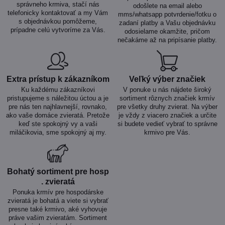
správneho krmiva, stačí nás
odošlete na email alebo
telefonicky kontaktovať a my Vám
mms/whatsapp potvrdenie/fotku o
s objednávkou pomôžeme,
zadaní platby a Vašu objednávku
prípadne celú vytvoríme za Vás.
odosielame okamžite, pričom
nečakáme až na pripísanie platby.
Extra prístup k zákazníkom
Veľký výber značiek
Ku každému zákazníkovi
V ponuke u nás nájdete široký
pristupujeme s náležitou úctou a je
sortiment rôznych značiek krmív
pre nás ten najhlavnejší, rovnako,
pre všetky druhy zvierat. Na výber
ako vaše domáce zvieratá. Pretože
je vždy z viacero značiek a určite
keď ste spokojný vy a vaši
si budete vedieť vybrať to správne
miláčikovia, sme spokojný aj my.
krmivo pre Vás.
Bohatý sortiment pre hosp​
. zvieratá
Ponuka krmív pre hospodárske
zvieratá je bohatá a viete si vybrať
presne také krmivo, aké vyhovuje
práve vašim zvieratám. Sortiment