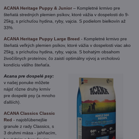
ACANA Heritage Puppy & Junior
– Kompletné krmivo pre
šteňatá stredných plemien psíkov, ktoré vážia v dospelosti do 9-
25kg, s príchuťou hydina, ryby, vajcia. S podielom bielkovín až
33%.
ACANA Heritage Puppy Large Breed
- Kompletné krmivo pre
šteňatá veľkých plemien psíkov, ktoré vážia v dospelosti viac ako
25kg, s príchuťou hydina, ryby, vajcia. S bohatým obsahom
živočíšnych proteínov, čo zaistí optimálny vývoj a vrcholovú
kondíciu vášho šteňaťa.
Acana pre dospelé psy:
v našej ponuke môžete
nájsť rôzne druhy krmív
pre dospelé psy (a mnoho
ďalších).
ACANA Classics Classic
Red
- najobľúbenejšie
granule z rady Classics, s
3 druhmi mäsa - jahňacím,