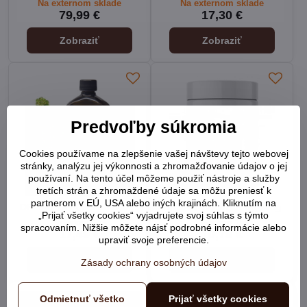
Na externom sklade
Na externom sklade
79,99 €
17,30 €
Zobraziť
Zobraziť
Predvoľby súkromia
Cookies používame na zlepšenie vašej návštevy tejto webovej
stránky, analýzu jej výkonnosti a zhromažďovanie údajov o jej
používaní. Na tento účel môžeme použiť nástroje a služby
tretích strán a zhromaždené údaje sa môžu preniesť k
partnerom v EÚ, USA alebo iných krajinách. Kliknutím na
DROMY DHA Vet oil 500ml
DROMY Coconut oil 600g
„Prijať všetky cookies“ vyjadrujete svoj súhlas s týmto
Skladom 2ks
Skladom 1ks
spracovaním. Nižšie môžete nájsť podrobné informácie alebo
17,49 €
10,79 €
upraviť svoje preferencie.
Do košíka
Do košíka
Zásady ochrany osobných údajov
Odmietnuť všetko
Prijať všetky cookies