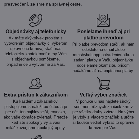
presvedčení, že sme na správnej ceste.
Objednávky aj telefonicky
Posielame ihneď aj pri
platbe prevodom
Ak máte akýkoľvek problém s
vytvorením objednávky či výberom
Pri platbe prevodom stačí, ak nám
správneho krmiva, stačí nás
odošlete na email alebo
telefonicky kontaktovať a my Vám
mms/whatsapp potvrdenie/fotku o
s objednávkou pomôžeme,
zadaní platby a Vašu objednávku
prípadne celú vytvoríme za Vás.
odosielame okamžite, pričom
nečakáme až na pripísanie platby.
Extra prístup k zákazníkom
Veľký výber značiek
Ku každému zákazníkovi
V ponuke u nás nájdete široký
pristupujeme s náležitou úctou a je
sortiment rôznych značiek krmív
pre nás ten najhlavnejší, rovnako,
pre všetky druhy zvierat. Na výber
ako vaše domáce zvieratá. Pretože
je vždy z viacero značiek a určite
keď ste spokojný vy a vaši
si budete vedieť vybrať to správne
miláčikovia, sme spokojný aj my.
krmivo pre Vás.