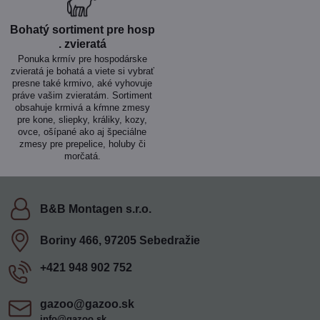
Bohatý sortiment pre hosp​
. zvieratá
Ponuka krmív pre hospodárske
zvieratá je bohatá a viete si vybrať
presne také krmivo, aké vyhovuje
práve vašim zvieratám. Sortiment
obsahuje krmivá a kŕmne zmesy
pre kone, sliepky, králiky, kozy,
ovce, ošípané ako aj špeciálne
zmesy pre prepelice, holuby či
morčatá.
B&B Montagen s​.r​.o​.
Boriny 466, 97205 Sebedražie
+421 948 902 752
gazoo​@gazoo​.sk
info@gazoo.sk