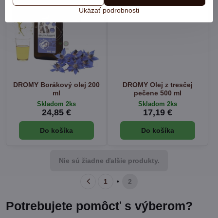
Ukázať podrobnosti
DROMY Borákový olej 200
DROMY Olej z tresčej
ml
pečene 500 ml
Skladom 2ks
Skladom 2ks
24,85 €
17,19 €
Do košíka
Do košíka
Nie sú žiadne ďalšie produkty.
1
2
Potrebujete pomôcť s výberom?