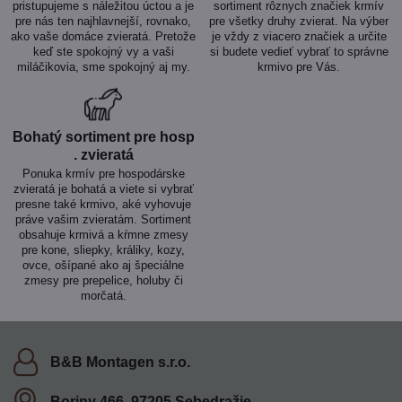
pristupujeme s náležitou úctou a je
sortiment rôznych značiek krmív
pre nás ten najhlavnejší, rovnako,
pre všetky druhy zvierat. Na výber
ako vaše domáce zvieratá. Pretože
je vždy z viacero značiek a určite
keď ste spokojný vy a vaši
si budete vedieť vybrať to správne
miláčikovia, sme spokojný aj my.
krmivo pre Vás.
Bohatý sortiment pre hosp​
. zvieratá
Ponuka krmív pre hospodárske
zvieratá je bohatá a viete si vybrať
presne také krmivo, aké vyhovuje
práve vašim zvieratám. Sortiment
obsahuje krmivá a kŕmne zmesy
pre kone, sliepky, králiky, kozy,
ovce, ošípané ako aj špeciálne
zmesy pre prepelice, holuby či
morčatá.
B&B Montagen s​.r​.o​.
Boriny 466, 97205 Sebedražie