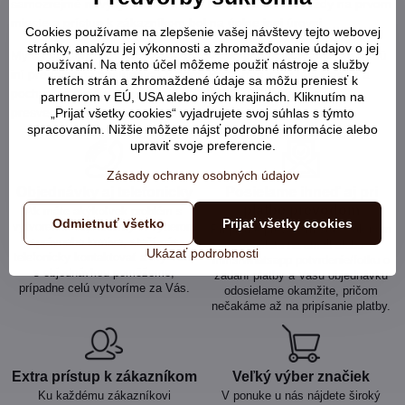
samozrejmé návyky obchodníkov, kde zákazník bol vždy na prvom
mieste a prístup k zákazníkom bol na úplne inej úrovni.
Cookies používame na zlepšenie vašej návštevy tejto webovej
stránky, analýzu jej výkonnosti a zhromažďovanie údajov o jej
My sa staráme o našich zákazníkov tak, ako očakávame, že budú
používaní. Na tento účel môžeme použiť nástroje a služby
iní predajcovia pristupovať k nám. Preto nás vždy teší kladné a
tretích strán a zhromaždené údaje sa môžu preniesť k
pochvalné slovko od vás, milí zákazníci, a o to viac sme
partnerom v EÚ, USA alebo iných krajinách. Kliknutím na
presvedčení, že sme na správnej ceste.
„Prijať všetky cookies“ vyjadrujete svoj súhlas s týmto
spracovaním. Nižšie môžete nájsť podrobné informácie alebo
upraviť svoje preferencie.
Zásady ochrany osobných údajov
Objednávky aj telefonicky
Posielame ihneď aj pri
platbe prevodom
Ak máte akýkoľvek problém s
Odmietnuť všetko
Prijať všetky cookies
vytvorením objednávky či výberom
Pri platbe prevodom stačí, ak nám
správneho krmiva, stačí nás
odošlete na email alebo
Ukázať podrobnosti
telefonicky kontaktovať a my Vám
mms/whatsapp potvrdenie/fotku o
s objednávkou pomôžeme,
zadaní platby a Vašu objednávku
prípadne celú vytvoríme za Vás.
odosielame okamžite, pričom
nečakáme až na pripísanie platby.
Extra prístup k zákazníkom
Veľký výber značiek
Ku každému zákazníkovi
V ponuke u nás nájdete široký