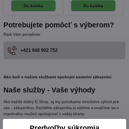
Do košíka
Do košíka
Potrebujete pomôcť s výberom?
Radi Vám poradíme:
+421 948 902 752
Ako boli s našimi službami spokojní samotní zákazníci:
Naše služby - Vaše výhody
Ako každý dobrý E-Shop, aj my ponúkame množstvo výhod pre
vás - zákazníkov. Každého zákazníka si vážime a snažíme sa o
maximálnu možnú spokojnosť z vašej strany.
Moderný trend dnešnej doby utláča v minulosti zaužívané a
Predvoľby súkromia