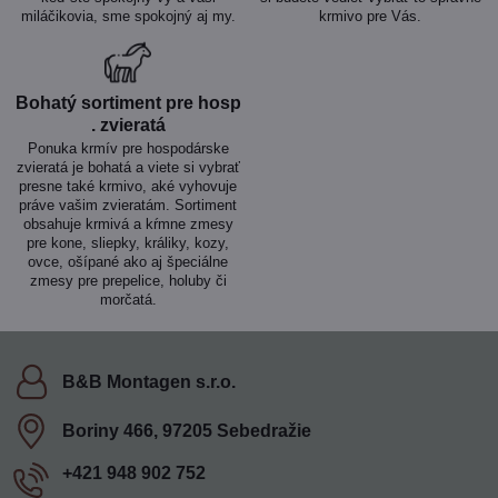
miláčikovia, sme spokojný aj my.
krmivo pre Vás.
Bohatý sortiment pre hosp​
. zvieratá
Ponuka krmív pre hospodárske
zvieratá je bohatá a viete si vybrať
presne také krmivo, aké vyhovuje
práve vašim zvieratám. Sortiment
obsahuje krmivá a kŕmne zmesy
pre kone, sliepky, králiky, kozy,
ovce, ošípané ako aj špeciálne
zmesy pre prepelice, holuby či
morčatá.
B&B Montagen s​.r​.o​.
Boriny 466, 97205 Sebedražie
+421 948 902 752