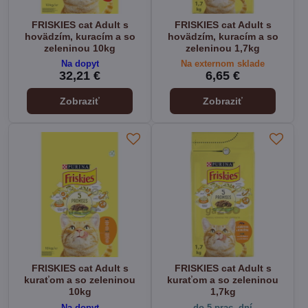
FRISKIES cat Adult s
FRISKIES cat Adult s
hovädzím, kuracím a so
hovädzím, kuracím a so
zeleninou 10kg
zeleninou 1,7kg
Na dopyt
Na externom sklade
32,21 €
6,65 €
Zobraziť
Zobraziť
FRISKIES cat Adult s
FRISKIES cat Adult s
kuraťom a so zeleninou
kuraťom a so zeleninou
10kg
1,7kg
Na dopyt
do 5 prac. dní