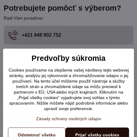
Potrebujete pomôcť s výberom?
Radi Vám poradíme:
+421 948 902 752
Predvoľby súkromia
Ako boli s našimi službami spokojní samotní zákazníci:
Cookies používame na zlepšenie vašej návštevy tejto webovej
Naše služby - Vaše výhody
stránky, analýzu jej výkonnosti a zhromažďovanie údajov o jej
používaní. Na tento účel môžeme použiť nástroje a služby
tretích strán a zhromaždené údaje sa môžu preniesť k
Ako každý dobrý E-Shop, aj my ponúkame množstvo výhod pre
partnerom v EÚ, USA alebo iných krajinách. Kliknutím na
vás - zákazníkov. Každého zákazníka si vážime a snažíme sa o
„Prijať všetky cookies“ vyjadrujete svoj súhlas s týmto
maximálnu možnú spokojnosť z vašej strany.
spracovaním. Nižšie môžete nájsť podrobné informácie alebo
upraviť svoje preferencie.
Moderný trend dnešnej doby utláča v minulosti zaužívané a
Zásady ochrany osobných údajov
samozrejmé návyky obchodníkov, kde zákazník bol vždy na prvom
mieste a prístup k zákazníkom bol na úplne inej úrovni.
Odmietnuť všetko
Prijať všetky cookies