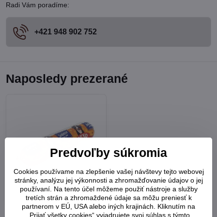
Radi Vám poradíme:
+421 948 902 752
Naposledy prezerané
Predvoľby súkromia
Cookies používame na zlepšenie vašej návštevy tejto webovej
stránky, analýzu jej výkonnosti a zhromažďovanie údajov o jej
používaní. Na tento účel môžeme použiť nástroje a služby
REXO Saláma 1kg
tretích strán a zhromaždené údaje sa môžu preniesť k
partnerom v EÚ, USA alebo iných krajinách. Kliknutím na
„Prijať všetky cookies“ vyjadrujete svoj súhlas s týmto