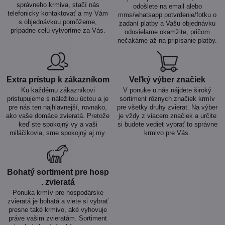
správneho krmiva, stačí nás
odošlete na email alebo
telefonicky kontaktovať a my Vám
mms/whatsapp potvrdenie/fotku o
s objednávkou pomôžeme,
zadaní platby a Vašu objednávku
prípadne celú vytvoríme za Vás.
odosielame okamžite, pričom
nečakáme až na pripísanie platby.
Extra prístup k zákazníkom
Veľký výber značiek
Ku každému zákazníkovi
V ponuke u nás nájdete široký
pristupujeme s náležitou úctou a je
sortiment rôznych značiek krmív
pre nás ten najhlavnejší, rovnako,
pre všetky druhy zvierat. Na výber
ako vaše domáce zvieratá. Pretože
je vždy z viacero značiek a určite
keď ste spokojný vy a vaši
si budete vedieť vybrať to správne
miláčikovia, sme spokojný aj my.
krmivo pre Vás.
Bohatý sortiment pre hosp​
. zvieratá
Ponuka krmív pre hospodárske
zvieratá je bohatá a viete si vybrať
presne také krmivo, aké vyhovuje
práve vašim zvieratám. Sortiment