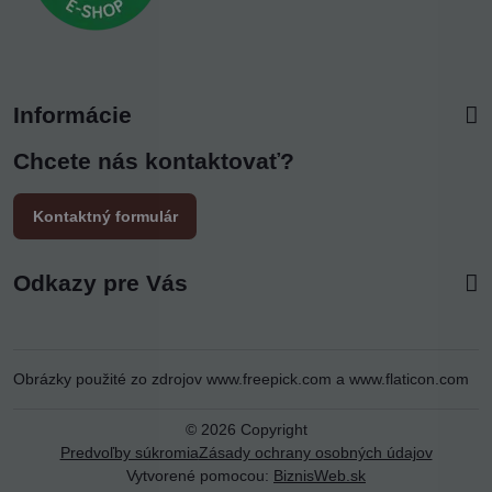
Informácie
Chcete nás kontaktovať?
Kontaktný formulár
Odkazy pre Vás
Obrázky použité zo zdrojov
www.freepick.com
a
www.flaticon.com
©
2026
Copyright
Predvoľby súkromia
Zásady ochrany osobných údajov
Vytvorené pomocou:
BiznisWeb.sk