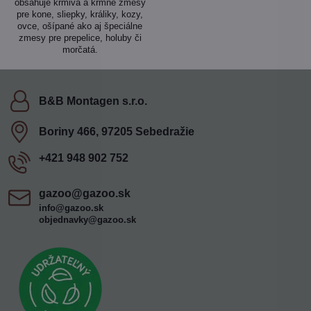
obsahuje krmivá a kŕmne zmesy
pre kone, sliepky, králiky, kozy,
ovce, ošípané ako aj špeciálne
zmesy pre prepelice, holuby či
morčatá.
B&B Montagen s​.r​.o​.
Boriny 466, 97205 Sebedražie
+421 948 902 752
gazoo​@gazoo​.sk
info@gazoo.sk
objednavky@gazoo.sk