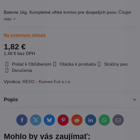
Balenie 1kg. Kompletné vlhké krmivo pre dospelých psov.
Čítajte
viac
Na externom sklade
1,82 €
1,48 €
bez DPH
Pridať k Obľúbeným
Otázka k produktu
Strážny pes
Doručenia
Výrobca:
REXO - Komes Fut s.r.o.
Popis
Facebook
Twitter
Bluesky
Pinterest
Reddit
LinkedIn
WhatsApp
E-
mail
Mohlo by vás zaujímať: