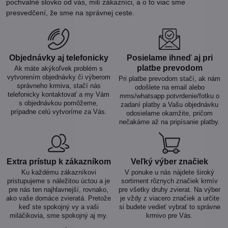
pochvalné slovko od vás, milí zákazníci, a o to viac sme
presvedčení, že sme na správnej ceste.
Objednávky aj telefonicky
Posielame ihneď aj pri
platbe prevodom
Ak máte akýkoľvek problém s
vytvorením objednávky či výberom
Pri platbe prevodom stačí, ak nám
správneho krmiva, stačí nás
odošlete na email alebo
telefonicky kontaktovať a my Vám
mms/whatsapp potvrdenie/fotku o
s objednávkou pomôžeme,
zadaní platby a Vašu objednávku
prípadne celú vytvoríme za Vás.
odosielame okamžite, pričom
nečakáme až na pripísanie platby.
Extra prístup k zákazníkom
Veľký výber značiek
Ku každému zákazníkovi
V ponuke u nás nájdete široký
pristupujeme s náležitou úctou a je
sortiment rôznych značiek krmív
pre nás ten najhlavnejší, rovnako,
pre všetky druhy zvierat. Na výber
ako vaše domáce zvieratá. Pretože
je vždy z viacero značiek a určite
keď ste spokojný vy a vaši
si budete vedieť vybrať to správne
miláčikovia, sme spokojný aj my.
krmivo pre Vás.