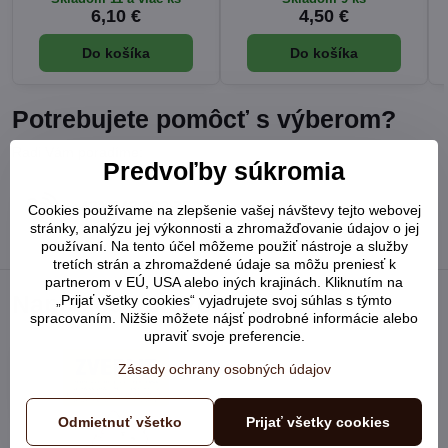
6,10 €
4,50 €
Do košíka
Do košíka
Potrebujete pomôcť s výberom?
Radi Vám poradíme:
Predvoľby súkromia
+421 948 902 752
Cookies používame na zlepšenie vašej návštevy tejto webovej
stránky, analýzu jej výkonnosti a zhromažďovanie údajov o jej
používaní. Na tento účel môžeme použiť nástroje a služby
tretích strán a zhromaždené údaje sa môžu preniesť k
partnerom v EÚ, USA alebo iných krajinách. Kliknutím na
Naposledy prezerané
„Prijať všetky cookies“ vyjadrujete svoj súhlas s týmto
spracovaním. Nižšie môžete nájsť podrobné informácie alebo
upraviť svoje preferencie.
Zásady ochrany osobných údajov
Odmietnuť všetko
Prijať všetky cookies