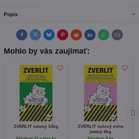
Popis
Facebook
Twitter
Bluesky
Pinterest
Reddit
LinkedIn
WhatsApp
E-
mail
Mohlo by vás zaujímať:
ZVERLIT zelený 10kg
ZVERLIT ružový extra
jemný 6kg
Skladom 11 a viac ks
Skladom 9 ks