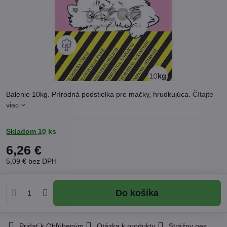
Balenie 10kg. Prírodná podstielka pre mačky, hrudkujúca.
Čítajte
viac
Skladom 10 ks
6,26 €
5,09 €
bez DPH
Do košíka
Pridať k Obľúbeným
Otázka k produktu
Strážny pes