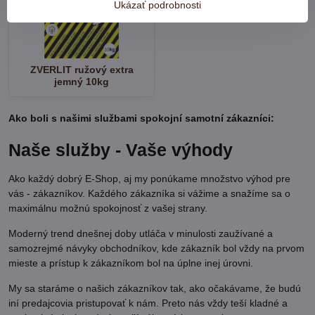
Ukázať podrobnosti
ZVERLIT ružový extra
jemný 10kg
Ako boli s našimi službami spokojní samotní zákazníci:
Naše služby - Vaše výhody
Ako každý dobrý E-Shop, aj my ponúkame množstvo výhod pre
vás - zákazníkov. Každého zákazníka si vážime a snažíme sa o
maximálnu možnú spokojnosť z vašej strany.
Moderný trend dnešnej doby utláča v minulosti zaužívané a
samozrejmé návyky obchodníkov, kde zákazník bol vždy na prvom
mieste a prístup k zákazníkom bol na úplne inej úrovni.
My sa staráme o našich zákazníkov tak, ako očakávame, že budú
iní predajcovia pristupovať k nám. Preto nás vždy teší kladné a