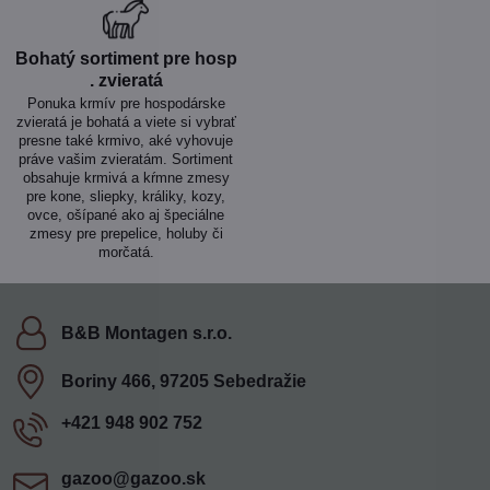
Bohatý sortiment pre hosp​
. zvieratá
Ponuka krmív pre hospodárske
zvieratá je bohatá a viete si vybrať
presne také krmivo, aké vyhovuje
práve vašim zvieratám. Sortiment
obsahuje krmivá a kŕmne zmesy
pre kone, sliepky, králiky, kozy,
ovce, ošípané ako aj špeciálne
zmesy pre prepelice, holuby či
morčatá.
B&B Montagen s​.r​.o​.
Boriny 466, 97205 Sebedražie
+421 948 902 752
gazoo​@gazoo​.sk