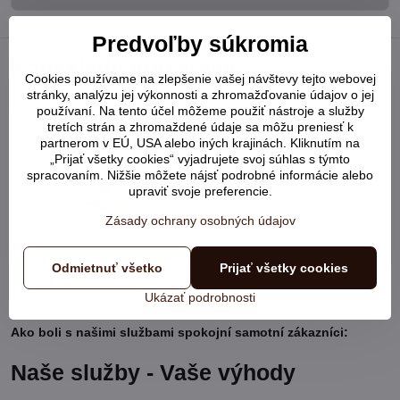
Predvoľby súkromia
Naposledy prezerané
Cookies používame na zlepšenie vašej návštevy tejto webovej
stránky, analýzu jej výkonnosti a zhromažďovanie údajov o jej
používaní. Na tento účel môžeme použiť nástroje a služby
tretích strán a zhromaždené údaje sa môžu preniesť k
partnerom v EÚ, USA alebo iných krajinách. Kliknutím na
„Prijať všetky cookies“ vyjadrujete svoj súhlas s týmto
spracovaním. Nižšie môžete nájsť podrobné informácie alebo
upraviť svoje preferencie.
Zásady ochrany osobných údajov
Odmietnuť všetko
Prijať všetky cookies
ASN Pet Silver 10L
Ukázať podrobnosti
Ako boli s našimi službami spokojní samotní zákazníci:
Naše služby - Vaše výhody