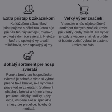
Extra prístup k zákazníkom
Veľký výber značiek
Ku každému zákazníkovi
V ponuke u nás nájdete široký
pristupujeme s náležitou úctou a je
sortiment rôznych značiek krmív
pre nás ten najhlavnejší, rovnako,
pre všetky druhy zvierat. Na výber
ako vaše domáce zvieratá. Pretože
je vždy z viacero značiek a určite
keď ste spokojný vy a vaši
si budete vedieť vybrať to správne
miláčikovia, sme spokojný aj my.
krmivo pre Vás.
Bohatý sortiment pre hosp​
. zvieratá
Ponuka krmív pre hospodárske
zvieratá je bohatá a viete si vybrať
presne také krmivo, aké vyhovuje
práve vašim zvieratám. Sortiment
obsahuje krmivá a kŕmne zmesy
pre kone, sliepky, králiky, kozy,
ovce, ošípané ako aj špeciálne
zmesy pre prepelice, holuby či
morčatá.