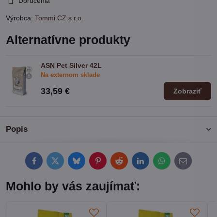
Doručenia
Výrobca:
Tommi CZ s.r.o.
Alternatívne produkty
ASN Pet Silver 42L
Na externom sklade
33,59 €
Zobraziť
Popis
Facebook
Twitter
Bluesky
Pinterest
Reddit
LinkedIn
WhatsApp
E-
mail
Mohlo by vás zaujímať: