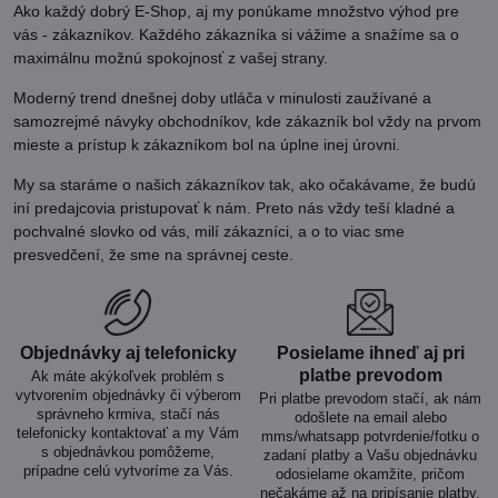
Ako každý dobrý E-Shop, aj my ponúkame množstvo výhod pre
vás - zákazníkov. Každého zákazníka si vážime a snažíme sa o
maximálnu možnú spokojnosť z vašej strany.
Moderný trend dnešnej doby utláča v minulosti zaužívané a
samozrejmé návyky obchodníkov, kde zákazník bol vždy na prvom
mieste a prístup k zákazníkom bol na úplne inej úrovni.
My sa staráme o našich zákazníkov tak, ako očakávame, že budú
iní predajcovia pristupovať k nám. Preto nás vždy teší kladné a
pochvalné slovko od vás, milí zákazníci, a o to viac sme
presvedčení, že sme na správnej ceste.
Objednávky aj telefonicky
Posielame ihneď aj pri
platbe prevodom
Ak máte akýkoľvek problém s
vytvorením objednávky či výberom
Pri platbe prevodom stačí, ak nám
správneho krmiva, stačí nás
odošlete na email alebo
telefonicky kontaktovať a my Vám
mms/whatsapp potvrdenie/fotku o
s objednávkou pomôžeme,
zadaní platby a Vašu objednávku
prípadne celú vytvoríme za Vás.
odosielame okamžite, pričom
nečakáme až na pripísanie platby.