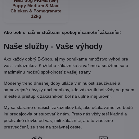
N&D dog PRIME (GF)
Puppy Medium & Maxi
Chicken & Pomegranate
12kg
Ako boli s našimi službami spokojní samotní zákazníci:
Naše služby - Vaše výhody
Ako každý dobrý E-Shop, aj my ponúkame množstvo výhod pre
vás - zákazníkov. Každého zákazníka si vážime a snažíme sa o
maximálnu možnú spokojnosť z vašej strany.
Moderný trend dnešnej doby utláča v minulosti zaužívané a
samozrejmé návyky obchodníkov, kde zákazník bol vždy na prvom
mieste a prístup k zákazníkom bol na úplne inej úrovni.
My sa staráme o našich zákazníkov tak, ako očakávame, že budú
iní predajcovia pristupovať k nám. Preto nás vždy teší kladné a
pochvalné slovko od vás, milí zákazníci, a o to viac sme
presvedčení, že sme na správnej ceste.