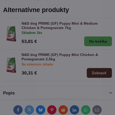
Alternatívne produkty
N&D dog PRIME (GF) Puppy Mini & Medium
Chicken & Pomegranate 7kg
Skladom 1ks
53,81 €
Do košíka
N&D dog PRIME (GF) Puppy Mini Chicken &
Pomegranate 2,5kg
Na externom sklade
30,31 €
Zobraziť
Popis
Facebook
Twitter
Bluesky
Pinterest
Reddit
LinkedIn
WhatsApp
E-
mail