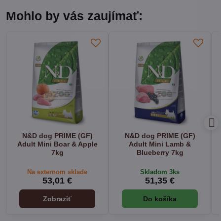
Mohlo by vás zaujímať:
N&D dog PRIME (GF)
N&D dog PRIME (GF)
Adult Mini Boar & Apple
Adult Mini Lamb &
7kg
Blueberry 7kg
Na externom sklade
Skladom 3ks
53,01 €
51,35 €
Zobraziť
Do košíka