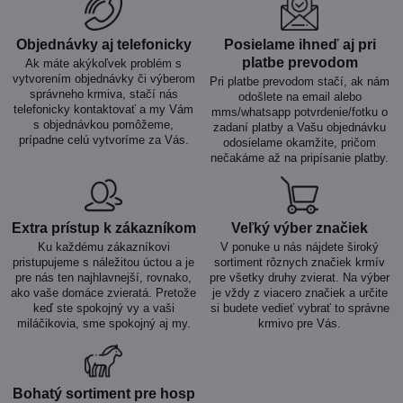
Objednávky aj telefonicky
Posielame ihneď aj pri
platbe prevodom
Ak máte akýkoľvek problém s
vytvorením objednávky či výberom
Pri platbe prevodom stačí, ak nám
správneho krmiva, stačí nás
odošlete na email alebo
telefonicky kontaktovať a my Vám
mms/whatsapp potvrdenie/fotku o
s objednávkou pomôžeme,
zadaní platby a Vašu objednávku
prípadne celú vytvoríme za Vás.
odosielame okamžite, pričom
nečakáme až na pripísanie platby.
Extra prístup k zákazníkom
Veľký výber značiek
Ku každému zákazníkovi
V ponuke u nás nájdete široký
pristupujeme s náležitou úctou a je
sortiment rôznych značiek krmív
pre nás ten najhlavnejší, rovnako,
pre všetky druhy zvierat. Na výber
ako vaše domáce zvieratá. Pretože
je vždy z viacero značiek a určite
keď ste spokojný vy a vaši
si budete vedieť vybrať to správne
miláčikovia, sme spokojný aj my.
krmivo pre Vás.
Bohatý sortiment pre hosp​