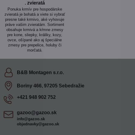
. zvieratá
Ponuka krmív pre hospodárske
zvieratá je bohatá a viete si vybrať
presne také krmivo, aké vyhovuje
práve vašim zvieratám. Sortiment
obsahuje krmivá a kŕmne zmesy
pre kone, sliepky, králiky, kozy,
ovce, ošípané ako aj špeciálne
zmesy pre prepelice, holuby či
morčatá.
B&B Montagen s​.r​.o​.
Boriny 466, 97205 Sebedražie
+421 948 902 752
gazoo​@gazoo​.sk
info@gazoo.sk
objednavky@gazoo.sk