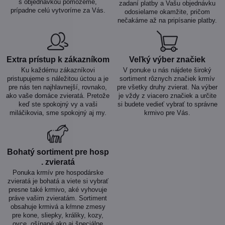
s objednávkou pomôžeme,
zadaní platby a Vašu objednávku
prípadne celú vytvoríme za Vás.
odosielame okamžite, pričom
nečakáme až na pripísanie platby.
Extra prístup k zákazníkom
Veľký výber značiek
Ku každému zákazníkovi
V ponuke u nás nájdete široký
pristupujeme s náležitou úctou a je
sortiment rôznych značiek krmív
pre nás ten najhlavnejší, rovnako,
pre všetky druhy zvierat. Na výber
ako vaše domáce zvieratá. Pretože
je vždy z viacero značiek a určite
keď ste spokojný vy a vaši
si budete vedieť vybrať to správne
miláčikovia, sme spokojný aj my.
krmivo pre Vás.
Bohatý sortiment pre hosp​
. zvieratá
Ponuka krmív pre hospodárske
zvieratá je bohatá a viete si vybrať
presne také krmivo, aké vyhovuje
práve vašim zvieratám. Sortiment
obsahuje krmivá a kŕmne zmesy
pre kone, sliepky, králiky, kozy,
ovce, ošípané ako aj špeciálne