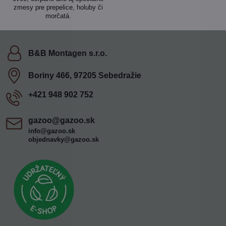
zmesy pre prepelice, holuby či
morčatá.
B&B Montagen s​.r​.o​.
Boriny 466, 97205 Sebedražie
+421 948 902 752
gazoo​@gazoo​.sk
info@gazoo.sk
objednavky@gazoo.sk