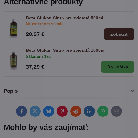
Alternatívne produkty
Beta Glukan Sirup pre zvieratá 500ml
Na externom sklade
20,67 €
Zobraziť
Beta Glukan Sirup pre zvieratá 1000ml
Skladom 1ks
37,29 €
Do košíka
Popis
Facebook
Twitter
Bluesky
Pinterest
Reddit
LinkedIn
WhatsApp
E-
mail
Mohlo by vás zaujímať: