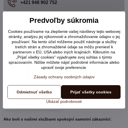
+421 948 902 752
Predvoľby súkromia
Naposledy prezerané
Cookies používame na zlepšenie vašej návštevy tejto webovej
stránky, analýzu jej výkonnosti a zhromažďovanie údajov o jej
používaní. Na tento účel môžeme použiť nástroje a služby
tretích strán a zhromaždené údaje sa môžu preniesť k
partnerom v EÚ, USA alebo iných krajinách. Kliknutím na
„Prijať všetky cookies“ vyjadrujete svoj súhlas s týmto
spracovaním. Nižšie môžete nájsť podrobné informácie alebo
upraviť svoje preferencie.
Zásady ochrany osobných údajov
Odmietnuť všetko
Prijať všetky cookies
Beta Glukan Sirup pre
Ukázať podrobnosti
zvieratá 200ml
Ako boli s našimi službami spokojní samotní zákazníci: