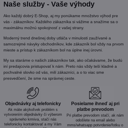
Naše služby - Vaše výhody
Ako každý dobrý E-Shop, aj my ponúkame množstvo výhod pre
vás - zákazníkov. Každého zákazníka si vážime a snažíme sa o
maximálnu možnú spokojnosť z vašej strany.
Moderný trend dnešnej doby utláča v minulosti zaužívané a
samozrejmé návyky obchodníkov, kde zákazník bol vždy na prvom
mieste a prístup k zákazníkom bol na úplne inej úrovni.
My sa staráme o našich zákazníkov tak, ako očakávame, že budú
iní predajcovia pristupovať k nám. Preto nás vždy teší kladné a
pochvalné slovko od vás, milí zákazníci, a o to viac sme
presvedčení, že sme na správnej ceste.
Objednávky aj telefonicky
Posielame ihneď aj pri
platbe prevodom
Ak máte akýkoľvek problém s
vytvorením objednávky či výberom
Pri platbe prevodom stačí, ak nám
správneho krmiva, stačí nás
odošlete na email alebo
telefonicky kontaktovať a my Vám
mms/whatsapp potvrdenie/fotku o