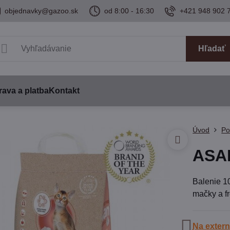
objednavky@gazoo.sk
od 8:00 - 16:30
+421 948 902 
Hľadať
ava a platba
Kontakt
Úvod
Po
ASAN
Balenie 1
mačky a fr
Na exter