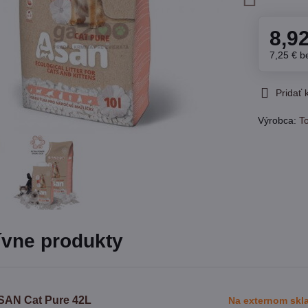
8,9
7,25 €
b
Pridať
Výrobca:
T
ívne produkty
SAN Cat Pure 42L
Na externom skl