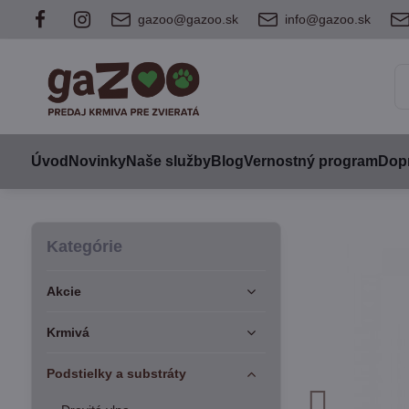
gazoo@gazoo.sk
info@gazoo.sk
Úvod
Novinky
Naše služby
Blog
Vernostný program
Dopr
Kategórie
Akcie
Krmivá
Podstielky a substráty