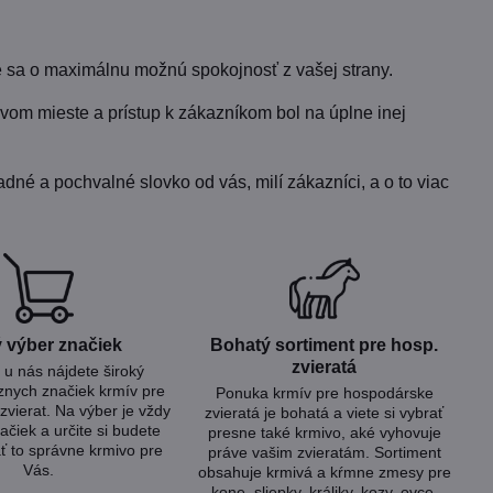
 sa o maximálnu možnú spokojnosť z vašej strany.
vom mieste a prístup k zákazníkom bol na úplne inej
dné a pochvalné slovko od vás, milí zákazníci, a o to viac
 výber značiek
Bohatý sortiment pre hosp​.
zvieratá
u nás nájdete široký
znych značiek krmív pre
Ponuka krmív pre hospodárske
zvierat. Na výber je vždy
zvieratá je bohatá a viete si vybrať
ačiek a určite si budete
presne také krmivo, aké vyhovuje
ť to správne krmivo pre
práve vašim zvieratám. Sortiment
Vás.
obsahuje krmivá a kŕmne zmesy pre
kone, sliepky, králiky, kozy, ovce,