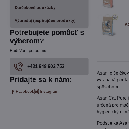
Darčekové poukážky
Výpredaj (expirujúce produkty)
A
Potrebujete pomôcť s
výberom?
Radi Vám poradíme:
+421 948 902 752
Asan je špičkov
Pridajte sa k nám:
vyrábaná podľa
spôsobom.
Facebook
Instagram
Asan Cat Pure j
určená pre mačk
hygienickými n
Podstielka Asan