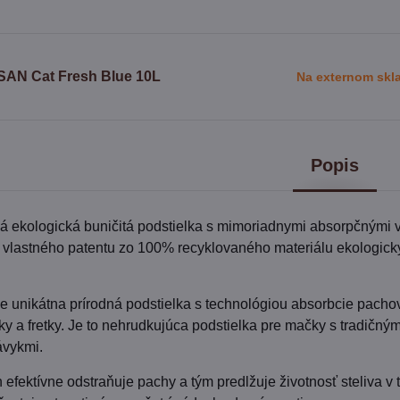
SAN Cat Fresh Blue 10L
Na externom skl
Popis
á ekologická buničitá podstielka s mimoriadnymi absorpčnými 
 vlastného patentu zo 100% recyklovaného materiálu ekologick
e unikátna prírodná podstielka s technológiou absorbcie pacho
y a fretky. Je to nehrudkujúca podstielka pre mačky s tradičným
ávykmi.
 efektívne odstraňuje pachy a tým predlžuje životnosť steliva v 