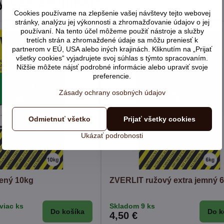
y vás zaujímať:
Cookies používame na zlepšenie vašej návštevy tejto webovej
stránky, analýzu jej výkonnosti a zhromažďovanie údajov o jej
používaní. Na tento účel môžeme použiť nástroje a služby
tretích strán a zhromaždené údaje sa môžu preniesť k
partnerom v EÚ, USA alebo iných krajinách. Kliknutím na „Prijať
všetky cookies“ vyjadrujete svoj súhlas s týmto spracovaním.
Nižšie môžete nájsť podrobné informácie alebo upraviť svoje
preferencie.
Zásady ochrany osobných údajov
Odmietnuť všetko
Prijať všetky cookies
Ukázať podrobnosti
ený 10kg
ZVERLIT ružový extra jemný 
viac ks
Skladom 9 ks
Do košíka
Do k
4,50 €