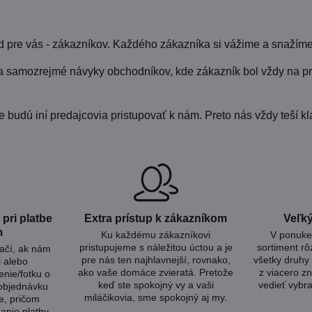
pre vás - zákazníkov. Každého zákazníka si vážime a snažíme
a samozrejmé návyky obchodníkov, kde zákazník bol vždy na pr
udú iní predajcovia pristupovať k nám. Preto nás vždy teší kla
pri platbe
Extra prístup k zákazníkom
Veľký
m
Ku každému zákazníkovi
V ponuke 
pristupujeme s náležitou úctou a je
sortiment rô
tačí, ak nám
pre nás ten najhlavnejší, rovnako,
všetky druhy 
l alebo
ako vaše domáce zvieratá. Pretože
z viacero zn
nie/fotku o
keď ste spokojný vy a vaši
vedieť vybra
 objednávku
miláčikovia, sme spokojný aj my.
e, pričom
anie platby.