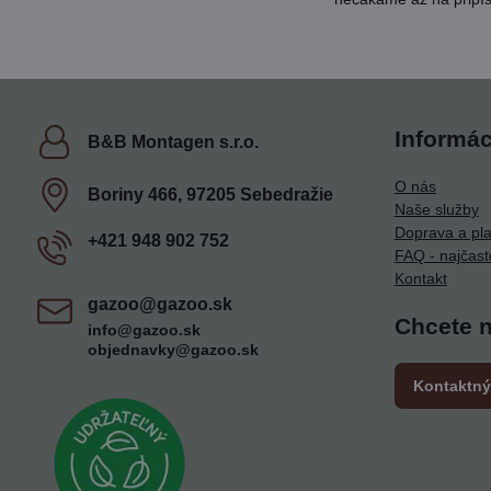
Informác
B&B Montagen s​.r​.o​.
O nás
Boriny 466, 97205 Sebedražie
Naše služby
Doprava a pl
+421 948 902 752
FAQ - najčast
Kontakt
gazoo​@gazoo​.sk
Chcete 
info@gazoo.sk
objednavky@gazoo.sk
Kontaktný