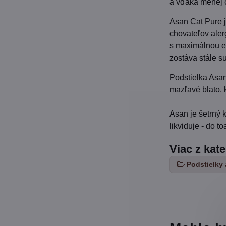
a vďaka menej č
Asan Cat Pure j
chovateľov aler
s maximálnou ef
zostáva stále s
Podstielka Asan
mazľavé blato, 
Asan je šetrný 
likviduje - do 
Viac z kat
Podstielky 