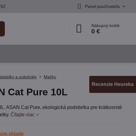
752
Panel používateľa
Nákupný košík
0 €
dstielky a substráty
Mačky
Recenzie Heureka
 Cat Pure 10L
0L. ASAN Cat Pure, ekologická podstielka pre krátkosrsté
etky.
Čítajte viac
nom sklade