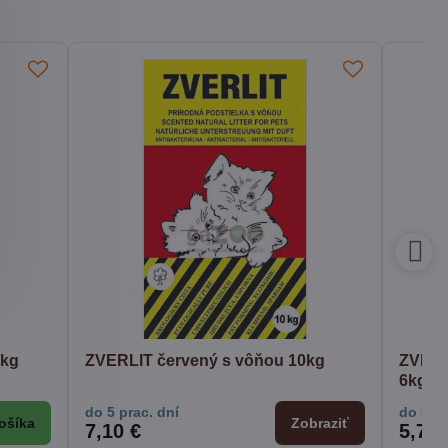
6kg
ZVERLIT červený s vôňou 10kg
ZVERL
6kg
do 5 prac. dní
do 5 pr
ošíka
Zobraziť
7,10 €
5,70 