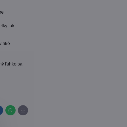
re
elky tak
vlhké
ľný ľahko sa
inkedIn
WhatsApp
E-
mail