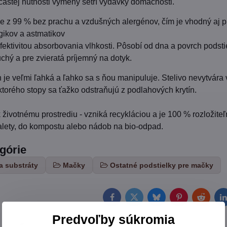
astej nutnosti výmeny šetrí výdavky domácnosti.
e z 99 % bez prachu a vzdušných alergénov, čím je vhodný aj p
gikov a astmatikov
ektivitou absorbovania vlhkosti. Pôsobí od dna a povrch podsti
uchý a pre zvieratá príjemný na dotyk.
 je veľmi ľahká a ľahko sa s ňou manipuluje. Stelivo nevytvára 
ktorého stopy sa ťažko odstraňujú z podlahových krytín.
k životnému prostrediu - vzniká recykláciou a je 100 % rozložite
toalety, do kompostu alebo nádob na bio-odpad.
egórie
a substráty
Mačky
Ostatné podstielky pre mačky
Facebook
Twitter
Bluesky
Pinterest
Reddit
L
Predvoľby súkromia