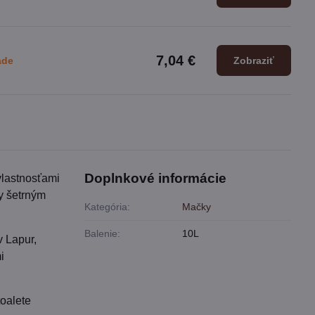
7,04 €
ade
Zobraziť
Doplnkové informácie
vlastnosťami
y šetrným
Kategória:
Mačky
Balenie:
10L
v Lapur,
i
toalete