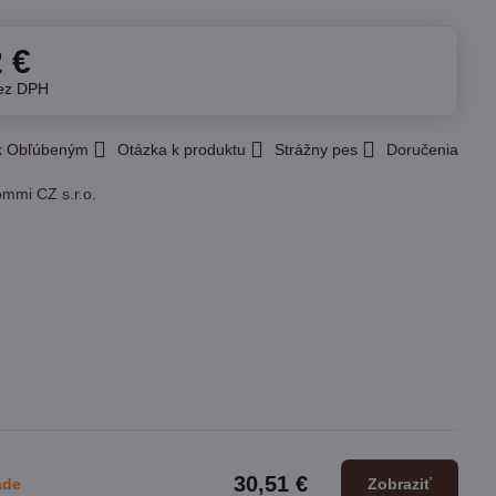
2 €
ez DPH
 k Obľúbeným
Otázka k produktu
Strážny pes
Doručenia
ommi CZ s.r.o.
30,51 €
ade
Zobraziť