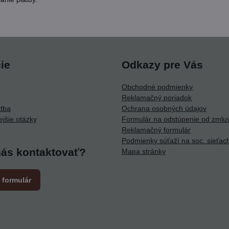
ie
Odkazy pre Vás
Obchodné podmienky
Reklamačný poriadok
atba
Ochrana osobných údajov
ejšie otázky
Formulár na odstúpenie od zmlu
Reklamačný formulár
Podmienky súťaží na soc. sieťac
nás kontaktovať?
Mapa stránky
 formulár