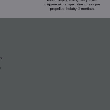
ošípané ako aj špeciálne zmesy pre
prepelice, holuby či morčatá.
vy
h