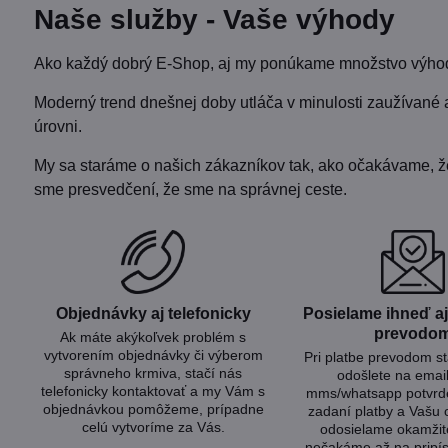
Naše služby - Vaše výhody
Ako každý dobrý E-Shop, aj my ponúkame množstvo výhod 
Moderný trend dnešnej doby utláča v minulosti zaužívané 
úrovni.
My sa staráme o našich zákazníkov tak, ako očakávame, že b
sme presvedčení, že sme na správnej ceste.
Objednávky aj telefonicky
Posielame ihneď aj 
prevodo
Ak máte akýkoľvek problém s
vytvorením objednávky či výberom
Pri platbe prevodom s
správneho krmiva, stačí nás
odošlete na emai
telefonicky kontaktovať a my Vám s
mms/whatsapp potvrde
objednávkou pomôžeme, prípadne
zadaní platby a Vašu
celú vytvoríme za Vás.
odosielame okamžit
nečakáme až na pripís