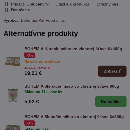
Pridať k Obľúbeným
Otázka k produktu
Strážny pes
Doručenia
Výrobca:
Bohemia Pet Food s.r.o.
Alternatívne produkty
BOHEMIA Kuracie mäso vo vlastnej šťave 6x400g
-3%
Na externom sklade
19,80 €
Zľava 3%
Zobraziť
19,21 €
BOHEMIA Slepačie mäso vo vlastnej šťave 800g
Skladom 11 a viac ks
5,02 €
Do košíka
BOHEMIA Slepačie mäso vo vlastnej šťave 6x800g
-3%
Skladom 5 ks