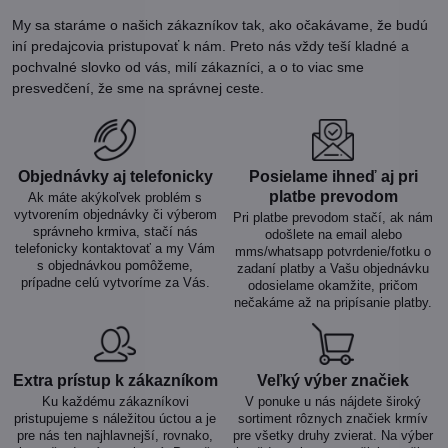
My sa staráme o našich zákazníkov tak, ako očakávame, že budú
iní predajcovia pristupovať k nám. Preto nás vždy teší kladné a
pochvalné slovko od vás, milí zákazníci, a o to viac sme
presvedčení, že sme na správnej ceste.
Objednávky aj telefonicky
Posielame ihneď aj pri
platbe prevodom
Ak máte akýkoľvek problém s
vytvorením objednávky či výberom
Pri platbe prevodom stačí, ak nám
správneho krmiva, stačí nás
odošlete na email alebo
telefonicky kontaktovať a my Vám
mms/whatsapp potvrdenie/fotku o
s objednávkou pomôžeme,
zadaní platby a Vašu objednávku
prípadne celú vytvoríme za Vás.
odosielame okamžite, pričom
nečakáme až na pripísanie platby.
Extra prístup k zákazníkom
Veľký výber značiek
Ku každému zákazníkovi
V ponuke u nás nájdete široký
pristupujeme s náležitou úctou a je
sortiment rôznych značiek krmív
pre nás ten najhlavnejší, rovnako,
pre všetky druhy zvierat. Na výber