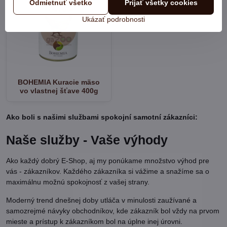
Odmietnuť všetko
Prijať všetky cookies
Ukázať podrobnosti
BOHEMIA Kuracie mäso
vo vlastnej šťave 400g
Ako boli s našimi službami spokojní samotní zákazníci:
Naše služby - Vaše výhody
Ako každý dobrý E-Shop, aj my ponúkame množstvo výhod pre
vás - zákazníkov. Každého zákazníka si vážime a snažíme sa o
maximálnu možnú spokojnosť z vašej strany.
Moderný trend dnešnej doby utláča v minulosti zaužívané a
samozrejmé návyky obchodníkov, kde zákazník bol vždy na prvom
mieste a prístup k zákazníkom bol na úplne inej úrovni.