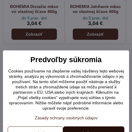
BOHEMIA Diviačie mäso
BOHEMIA Jahňacie mäso
vo vlastnej šťave 400g
vo vlastnej šťave 400g
do 5 prac. dní
do 5 prac. dní
3,04 €
3,04 €
Zobraziť
Zobraziť
Potrebujete pomôcť s výberom?
Predvoľby súkromia
Radi Vám poradíme:
Cookies používame na zlepšenie vašej návštevy tejto webovej
stránky, analýzu jej výkonnosti a zhromažďovanie údajov o jej
+421 948 902 752
používaní. Na tento účel môžeme použiť nástroje a služby
tretích strán a zhromaždené údaje sa môžu preniesť k
partnerom v EÚ, USA alebo iných krajinách. Kliknutím na
„Prijať všetky cookies“ vyjadrujete svoj súhlas s týmto
spracovaním. Nižšie môžete nájsť podrobné informácie alebo
Naposledy prezerané
upraviť svoje preferencie.
Zásady ochrany osobných údajov