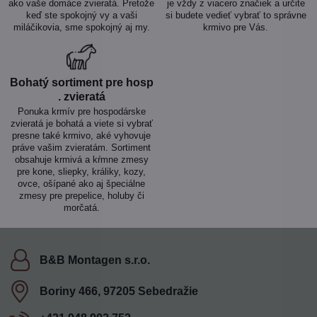
ako vaše domáce zvieratá. Pretože
je vždy z viacero značiek a určite
keď ste spokojný vy a vaši
si budete vedieť vybrať to správne
miláčikovia, sme spokojný aj my.
krmivo pre Vás.
Bohatý sortiment pre hosp​
. zvieratá
Ponuka krmív pre hospodárske
zvieratá je bohatá a viete si vybrať
presne také krmivo, aké vyhovuje
práve vašim zvieratám. Sortiment
obsahuje krmivá a kŕmne zmesy
pre kone, sliepky, králiky, kozy,
ovce, ošípané ako aj špeciálne
zmesy pre prepelice, holuby či
morčatá.
B&B Montagen s​.r​.o​.
Boriny 466, 97205 Sebedražie