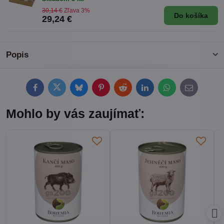
30,14 €
Zľava 3%
Do košíka
29,24 €
Popis
Facebook
Twitter
Bluesky
Pinterest
Reddit
LinkedIn
WhatsApp
E-
mail
Mohlo by vás zaujímať: