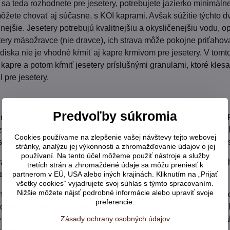
 sa teda rozhodnete pre jesetery, potrebujete jazierko minimáln
môžete chovať aj súčasne, s KOI kaprami. Avšak súžitie týchto 
nejšie. Jesetery potrebujú kvalitnejšiu a okysličenejšiu vodu, o
etery mäsožravce (nie dravce), ich strava môže pokojne priťahov
iska nie je vhodné kŕmiť aj kapre krmivom pre jesetery. V tomto
 kapre a potom kŕmiť jesetery príslušnými granulami, ktoré kle
 pre jesetery.
Predvoľby súkromia
umilovné a nenáročné rybky do záhradného jazierka, ako ušité. P
rznutú vodu. Zdržiavajú sa najmä pri dne, počas slnečných dní al
Cookies používame na zlepšenie vašej návštevy tejto webovej
spoločnosť vlastného druhu a jedným negatívom pri chove kara
stránky, analýzu jej výkonnosti a zhromažďovanie údajov o jej
používaní. Na tento účel môžeme použiť nástroje a služby
avce, takže ich môžete kŕmiť vločkami, ale aj živým krmivom. V
tretích strán a zhromaždené údaje sa môžu preniesť k
gazoo.sk/e/search?word=koi
partnerom v EÚ, USA alebo iných krajinách. Kliknutím na „Prijať
.
všetky cookies“ vyjadrujete svoj súhlas s týmto spracovaním.
Nižšie môžete nájsť podrobné informácie alebo upraviť svoje
ch je vhodné občas spestriť stravu napríklad sušenými lúčnymi
preferencie.
ého jazierka si môžete vybrať aj iné ryby ako sú napríklad, jale
 vodné plochy a chovajú sa väčšinou už aj s nejakým cieľom, a
Zásady ochrany osobných údajov