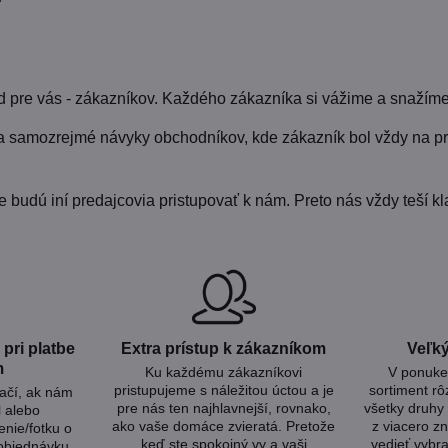
pre vás - zákazníkov. Každého zákazníka si vážime a snažíme
a samozrejmé návyky obchodníkov, kde zákazník bol vždy na pr
udú iní predajcovia pristupovať k nám. Preto nás vždy teší kla
pri platbe
Extra prístup k zákazníkom
Veľký
m
Ku každému zákazníkovi
V ponuke 
pristupujeme s náležitou úctou a je
sortiment rô
tačí, ak nám
pre nás ten najhlavnejší, rovnako,
všetky druhy 
l alebo
ako vaše domáce zvieratá. Pretože
z viacero zn
nie/fotku o
keď ste spokojný vy a vaši
vedieť vybra
 objednávku