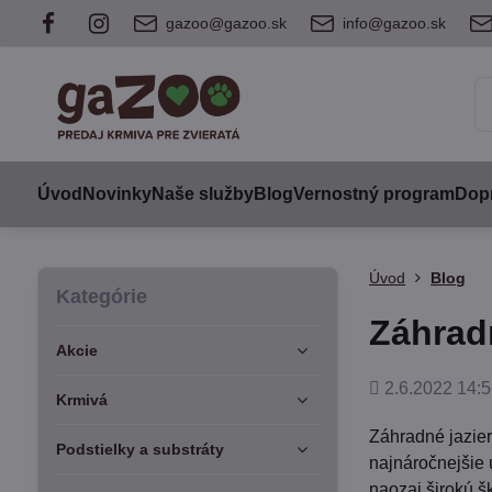
gazoo@gazoo.sk
info@gazoo.sk
Úvod
Novinky
Naše služby
Blog
Vernostný program
Dopr
Úvod
Blog
Kategórie
Záhradn
Akcie
Pridané
2.6.2022 14:5
Krmivá
Záhradné jazie
Podstielky a substráty
najnáročnejšie 
naozaj širokú šk