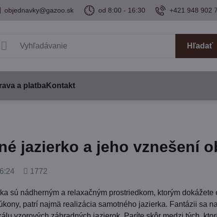
objednavky@gazoo.sk
od 8:00 - 16:30
+421 948 902 
Hľadať
ava a platba
Kontakt
é jazierko a jeho vznešení o
Počet
6:24
1772
zobrazení
rka sú nádherným a relaxačným prostriedkom, ktorým dokážete o
úkony, patrí najmä realizácia samotného jazierka. Fantázii sa
álu vzorových záhradných jazierok. Paríte skôr medzi tých, ktorí