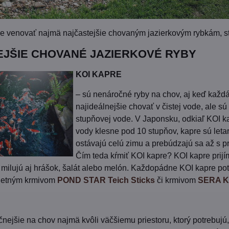
venovať najmä najčastejšie chovaným jazierkovým rybkám, star
JŠIE CHOVANÉ JAZIERKOVÉ RYBY
KOI KAPRE
– sú nenáročné ryby na chov, aj keď každá 
najideálnejšie chovať v čistej vode, ale s
stupňovej vode. V Japonsku, odkiaľ KOI ka
vody klesne pod 10 stupňov, kapre sú letar
ostávajú celú zimu a prebúdzajú sa až s p
Čím teda kŕmiť KOI kapre? KOI kapre prijím
ale milujú aj hrášok, šalát alebo melón. Každopádne KOI kapre 
pletným krmivom
POND STAR Teich Sticks
či krmivom
SERA K
očnejšie na chov najmä kvôli väčšiemu priestoru, ktorý potrebujú