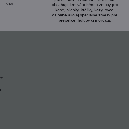
Vás.
obsahuje krmivá a kŕmne zmesy pre
kone, sliepky, králiky, kozy, ovce,
ošípané ako aj špeciálne zmesy pre
prepelice, holuby či morčatá.
vy
h