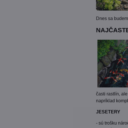
Dnes sa budeme 
NAJČASTE
časti rastlín, 
napríklad kom
JESETERY
- sú trošku nár