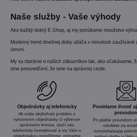
Naše služby - Vaše výhody
Ako každý dobrý E-Shop, aj my ponúkame množstvo výhod 
Moderný trend dnešnej doby utláča v minulosti zaužívané 
úrovni.
My sa staráme o našich zákazníkov tak, ako očakávame, že b
sme presvedčení, že sme na správnej ceste.
Objednávky aj telefonicky
Posielame ihneď aj 
prevodo
Ak máte akýkoľvek problém s
vytvorením objednávky či výberom
Pri platbe prevodom s
správneho krmiva, stačí nás
odošlete na emai
telefonicky kontaktovať a my Vám s
mms/whatsapp potvrde
objednávkou pomôžeme, prípadne
zadaní platby a Vašu