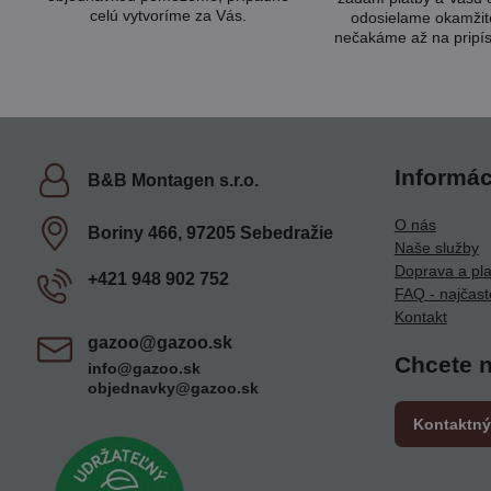
celú vytvoríme za Vás.
odosielame okamžit
nečakáme až na pripís
Informác
B&B Montagen s​.r​.o​.
O nás
Boriny 466, 97205 Sebedražie
Naše služby
Doprava a pl
+421 948 902 752
FAQ - najčast
Kontakt
gazoo​@gazoo​.sk
Chcete 
info@gazoo.sk
objednavky@gazoo.sk
Kontaktný