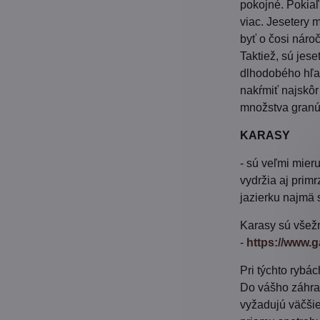
pokojné. Pokiaľ
viac. Jesetery 
byť o čosi nároč
Taktiež, sú jes
dlhodobého hľad
nakŕmiť najskôr
množstva granúl
KARASY
- sú veľmi mier
vydržia aj prim
jazierku najmä 
Karasy sú všežr
-
https://www.
Pri týchto rybá
Do vášho záhradn
vyžadujú väčšie