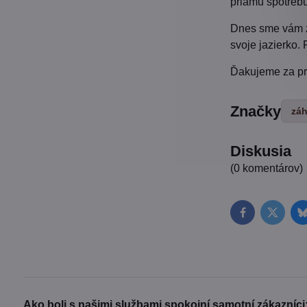
priamu spotreb
Dnes sme vám zh
svoje jazierko.
Ďakujeme za pr
Značky
záh
Diskusia
(0 komentárov)
Facebook
Twitter
Ako boli s našimi službami spokojní samotní zákazníci