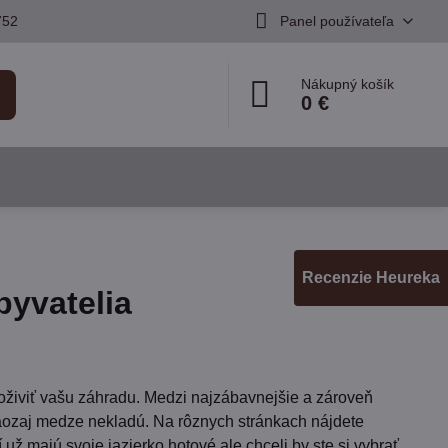
752
Panel používateľa
Nákupný košík
0 €
Recenzie Heureka
byvatelia
živiť vašu záhradu. Medzi najzábavnejšie a zároveň
 naozaj medze nekladú. Na rôznych stránkach nájdete
 už majú svoje jazierko hotové ale chceli by ste si vybrať