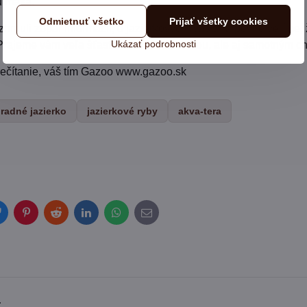
u mäsa.
Odmietnuť všetko
Prijať všetky cookies
rnuli zopár informácii, o jazierkových rybách a pevne veríme, že
Ukázať podrobnosti
 Prajeme vám veľa šťastia so starostlivosťou, ale aj samotným 
ečítanie, váš tím Gazoo www.gazoo.sk
radné jazierko
jazierkové ryby
akva-tera
Bluesky
Pinterest
Reddit
LinkedIn
WhatsApp
E-
mail
: