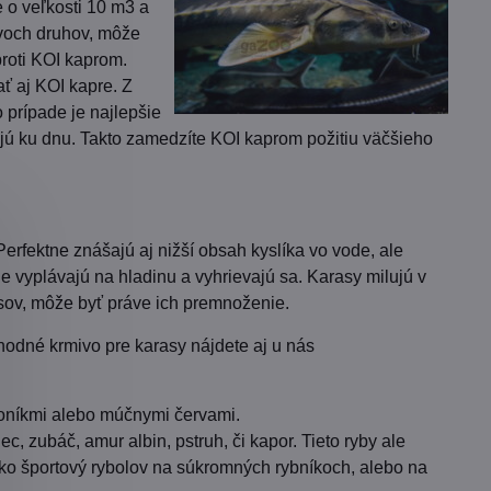
e o veľkosti 10 m3 a
dvoch druhov, môže
proti KOI kaprom.
ať aj KOI kapre. Z
 prípade je najlepšie
sajú ku dnu. Takto zamedzíte KOI kaprom požitiu väčšieho
erfektne znášajú aj nižší obsah kyslíka vo vode, ale
e vyplávajú na hladinu a vyhrievajú sa. Karasy milujú v
sov, môže byť práve ich premnoženie.
hodné krmivo pre karasy nájdete aj u nás
 koníkmi alebo múčnymi červami.
c, zubáč, amur albin, pstruh, či kapor. Tieto ryby ale
ko športový rybolov na súkromných rybníkoch, alebo na