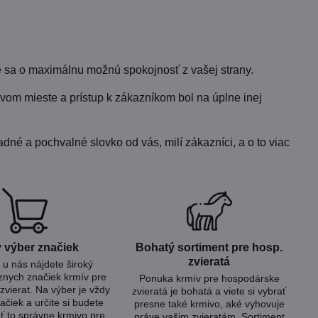
 sa o maximálnu možnú spokojnosť z vašej strany.
vom mieste a prístup k zákazníkom bol na úplne inej
dné a pochvalné slovko od vás, milí zákazníci, a o to viac
 výber značiek
Bohatý sortiment pre hosp​.
zvieratá
u nás nájdete široký
znych značiek krmív pre
Ponuka krmív pre hospodárske
zvierat. Na výber je vždy
zvieratá je bohatá a viete si vybrať
ačiek a určite si budete
presne také krmivo, aké vyhovuje
ť to správne krmivo pre
práve vašim zvieratám. Sortiment