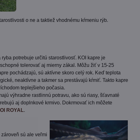
ostlivosti o ne a taktiež vhodnému kŕmeniu rýb.
ryba potrebuje určitú starostlivosť. KOI kapre je
ú schopné tolerovať aj mierny zákal. Môžu žiť v 15-25
pre pochádzajú, sú aktívne skoro celý rok. Keď teplota
gické, neaktívne a takmer sa prestávajú kŕmiť. Takto kapre
ríchodom teplejšieho počasia.
ajú výhradne rastlinnú potravu, ako sú riasy, šťavnaté
potrebujú aj doplnkové krmivo. Dokrmovať ich môžete
OI ROYAL
.
, zároveň sú ale veľmi