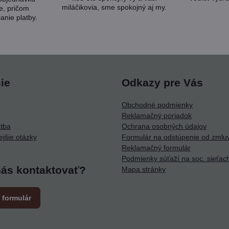
miláčikovia, sme spokojný aj my.
e, pričom
anie platby.
ie
Odkazy pre Vás
Obchodné podmienky
Reklamačný poriadok
atba
Ochrana osobných údajov
ejšie otázky
Formulár na odstúpenie od zmlu
Reklamačný formulár
Podmienky súťaží na soc. sieťac
nás kontaktovať?
Mapa stránky
 formulár