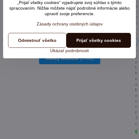
o
„Prijať všetky cookies“ vyjadrujete svoj súhlas s týmto
a
spracovaním. Nižšie môžete nájsť podrobné informácie alebo
n
upraviť svoje preferencie.
d
d
Zásady ochrany osobných údajov
u
bo
d
Odmietnuť všetko
Prijať všetky cookies
V
Celkové hodnotenie
4.9 / 5
Ukázať podrobnosti
bo
pe
Všetky recenzie
(1 006)
z
Ur
tu
o
aj
b
a
o
m
n
1
od