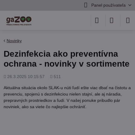
Panel používateľa
Novinky
Dezinfekcia ako preventívna
ochrana - novinky v sortimente
Pridané
Počet
26.3.2025 10:15:57
511
zobrazení
Aktuálna situácia okolo SLAK-u núti ľudí ešte viac dbať na čistotu a
prevenciu, spojenú s dezinfekciou nielen stajní, ale aj náradia,
prepravných prostriedkov a ľudí. V našej ponuke pribudlo pár
noviniek, ako sa viete čo najlepšie ochrániť.