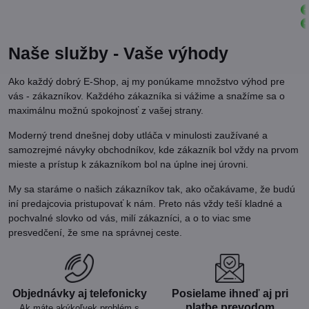
Naše služby - Vaše výhody
Ako každý dobrý E-Shop, aj my ponúkame množstvo výhod pre
vás - zákazníkov. Každého zákazníka si vážime a snažíme sa o
maximálnu možnú spokojnosť z vašej strany.
Moderný trend dnešnej doby utláča v minulosti zaužívané a
samozrejmé návyky obchodníkov, kde zákazník bol vždy na prvom
mieste a prístup k zákazníkom bol na úplne inej úrovni.
My sa staráme o našich zákazníkov tak, ako očakávame, že budú
iní predajcovia pristupovať k nám. Preto nás vždy teší kladné a
pochvalné slovko od vás, milí zákazníci, a o to viac sme
presvedčení, že sme na správnej ceste.
Objednávky aj telefonicky
Posielame ihneď aj pri
platbe prevodom
Ak máte akýkoľvek problém s