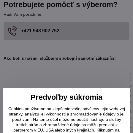
Potrebujete pomôcť s výberom?
Radi Vám poradíme:
+421 948 902 752
Ako boli s našimi službami spokojní samotní zákazníci:
4.
2
S
k
Predvoľby súkromia
z
st
o
Cookies používame na zlepšenie vašej návštevy tejto webovej
T
stránky, analýzu jej výkonnosti a zhromažďovanie údajov o jej
s
používaní. Na tento účel môžeme použiť nástroje a služby
j
tretích strán a zhromaždené údaje sa môžu preniesť k
d
partnerom v EÚ, USA alebo iných krajinách. Kliknutím na