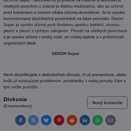
DEXON Super - dezinfekčný prípravok na čistenie a dezinfekciu
všetkých povrchov u zvierat je ďalšou možnosťou, ako sa uchrniť
pred baktériami a vírusmi vďaka účinnej dezinfekcie. Je to vysoko
koncentrovaný dezinfekčný prostriedok na báze peroxidu. Dexon
Super je vysoko účinný proti širokému spektru baktérií, vírusov,
plesní a plesní s rýchlym zabíjaním. Pôsobí na všetkých povrchoch
a je vysoko účinný v tvrdej vode, pri nízkej teplote a v prítomnosti
organických látok.
DEXON Super
Nech dezinfikujete z akéhokoľvek dôvodu, či už preventívne, alebo
kvôli už existujúcim problémom, prostriedky z našej ponuky Vám s
tým určite pomôžu.
Diskusia
Nový komentár
(0 komentárov)
Facebook
Twitter
Bluesky
Pinterest
Reddit
LinkedIn
WhatsApp
E-
mail