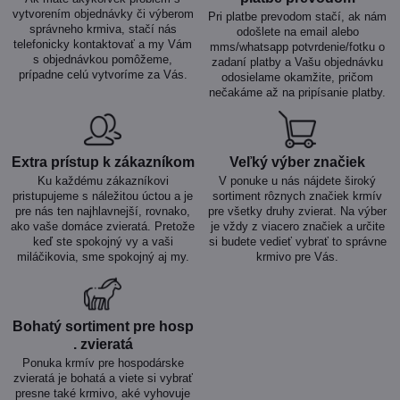
vytvorením objednávky či výberom
Pri platbe prevodom stačí, ak nám
správneho krmiva, stačí nás
odošlete na email alebo
telefonicky kontaktovať a my Vám
mms/whatsapp potvrdenie/fotku o
s objednávkou pomôžeme,
zadaní platby a Vašu objednávku
prípadne celú vytvoríme za Vás.
odosielame okamžite, pričom
nečakáme až na pripísanie platby.
Extra prístup k zákazníkom
Veľký výber značiek
Ku každému zákazníkovi
V ponuke u nás nájdete široký
pristupujeme s náležitou úctou a je
sortiment rôznych značiek krmív
pre nás ten najhlavnejší, rovnako,
pre všetky druhy zvierat. Na výber
ako vaše domáce zvieratá. Pretože
je vždy z viacero značiek a určite
keď ste spokojný vy a vaši
si budete vedieť vybrať to správne
miláčikovia, sme spokojný aj my.
krmivo pre Vás.
Bohatý sortiment pre hosp​
. zvieratá
Ponuka krmív pre hospodárske
zvieratá je bohatá a viete si vybrať
presne také krmivo, aké vyhovuje