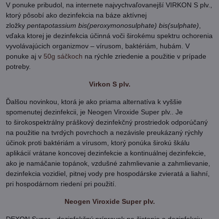
V ponuke pribudol, na internete najvychvaľovanejší VIRKON S plv.,
ktorý pôsobí ako dezinfekcia na báze aktívnej
zložky
pentapotassium bis(peroxymonosulphate) bis(sulphate)
,
vďaka ktorej je dezinfekcia účinná voči širokému spektru ochorenia
vyvolávajúcich organizmov – vírusom, baktériám, hubám. V
ponuke aj v
50g sáčkoch
na rýchle zriedenie a použitie v prípade
potreby.
Virkon S plv.
Ďalšou novinkou, ktorá je ako priama alternatíva k vyššie
spomenutej dezinfekcii, je Neogen Viroxide Super plv.. Je
to širokospektrálny práškový dezinfekčný prostriedok odporúčaný
na použitie na tvrdých povrchoch a nezávisle preukázaný rýchly
účinok proti baktériám a vírusom, ktorý ponúka širokú škálu
aplikácií vrátane koncovej dezinfekcie a kontinuálnej dezinfekcie,
ako je namáčanie topánok, vzdušné zahmlievanie a zahmlievanie,
dezinfekcia vozidiel, pitnej vody pre hospodárske zvieratá a liahní,
pri hospodárnom riedení pri použití.
Neogen Viroxide Super plv.