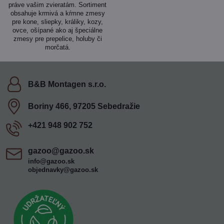
práve vašim zvieratám. Sortiment
obsahuje krmivá a kŕmne zmesy
pre kone, sliepky, králiky, kozy,
ovce, ošípané ako aj špeciálne
zmesy pre prepelice, holuby či
morčatá.
B&B Montagen s​.r​.o​.
Boriny 466, 97205 Sebedražie
+421 948 902 752
gazoo​@gazoo​.sk
info@gazoo.sk
objednavky@gazoo.sk