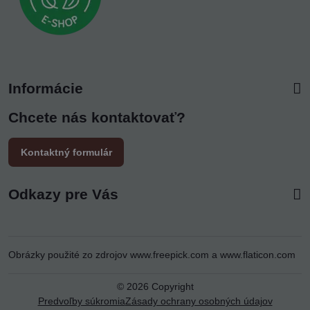
Informácie
Chcete nás kontaktovať?
Kontaktný formulár
Odkazy pre Vás
Obrázky použité zo zdrojov
www.freepick.com
a
www.flaticon.com
©
2026
Copyright
Predvoľby súkromia
Zásady ochrany osobných údajov