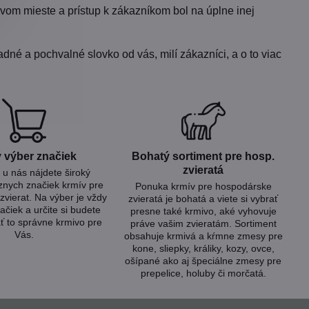
vom mieste a prístup k zákazníkom bol na úplne inej
dné a pochvalné slovko od vás, milí zákazníci, a o to viac
 výber značiek
Bohatý sortiment pre hosp​.
zvieratá
u nás nájdete široký
znych značiek krmív pre
Ponuka krmív pre hospodárske
zvierat. Na výber je vždy
zvieratá je bohatá a viete si vybrať
ačiek a určite si budete
presne také krmivo, aké vyhovuje
ť to správne krmivo pre
práve vašim zvieratám. Sortiment
Vás.
obsahuje krmivá a kŕmne zmesy pre
kone, sliepky, králiky, kozy, ovce,
ošípané ako aj špeciálne zmesy pre
prepelice, holuby či morčatá.