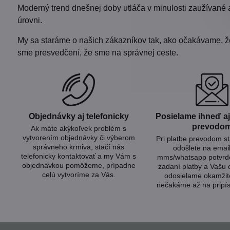
Moderný trend dnešnej doby utláča v minulosti zaužívané 
úrovni.
My sa staráme o našich zákazníkov tak, ako očakávame, že b
sme presvedčení, že sme na správnej ceste.
Objednávky aj telefonicky
Posielame ihneď aj 
prevodo
Ak máte akýkoľvek problém s
vytvorením objednávky či výberom
Pri platbe prevodom s
správneho krmiva, stačí nás
odošlete na emai
telefonicky kontaktovať a my Vám s
mms/whatsapp potvrde
objednávkou pomôžeme, prípadne
zadaní platby a Vašu
celú vytvoríme za Vás.
odosielame okamžit
nečakáme až na pripís