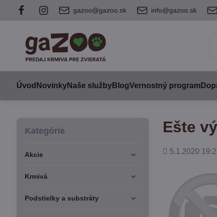
gazoo@gazoo.sk
info@gazoo.sk
Úvod
Novinky
Naše služby
Blog
Vernostný program
Dopr
Ešte v
Kategórie
Pridané
5.1.2020 19:2
Akcie
Krmivá
Podstielky a substráty