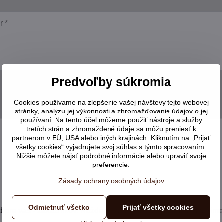
Predvoľby súkromia
Cookies používame na zlepšenie vašej návštevy tejto webovej
stránky, analýzu jej výkonnosti a zhromažďovanie údajov o jej
používaní. Na tento účel môžeme použiť nástroje a služby
tretích strán a zhromaždené údaje sa môžu preniesť k
partnerom v EÚ, USA alebo iných krajinách. Kliknutím na „Prijať
všetky cookies“ vyjadrujete svoj súhlas s týmto spracovaním.
Nižšie môžete nájsť podrobné informácie alebo upraviť svoje
:
preferencie.
Zásady ochrany osobných údajov
Odmietnuť všetko
Prijať všetky cookies
pre vás - zákazníkov. Každého zákazníka si vážime a snažíme