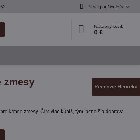
752
Panel používateľa
Nákupný košík
0 €
e zmesy
Recenzie Heureka
pre kŕmne zmesy. Čím viac kúpiš, tým lacnejšia doprava