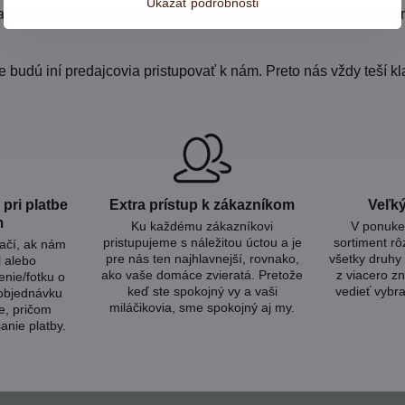
Ukázať podrobnosti
a samozrejmé návyky obchodníkov, kde zákazník bol vždy na pr
udú iní predajcovia pristupovať k nám. Preto nás vždy teší kla
pri platbe
Extra prístup k zákazníkom
Veľký
m
Ku každému zákazníkovi
V ponuke 
pristupujeme s náležitou úctou a je
sortiment rô
tačí, ak nám
pre nás ten najhlavnejší, rovnako,
všetky druhy 
l alebo
ako vaše domáce zvieratá. Pretože
z viacero zn
nie/fotku o
keď ste spokojný vy a vaši
vedieť vybra
 objednávku
miláčikovia, sme spokojný aj my.
e, pričom
anie platby.