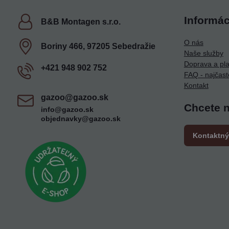
Informác
B&B Montagen s​.r​.o​.
O nás
Boriny 466, 97205 Sebedražie
Naše služby
Doprava a pl
+421 948 902 752
FAQ - najčast
Kontakt
gazoo​@gazoo​.sk
Chcete 
info@gazoo.sk
objednavky@gazoo.sk
Kontaktný