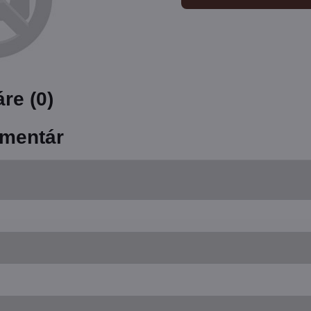
re (0)
mentár