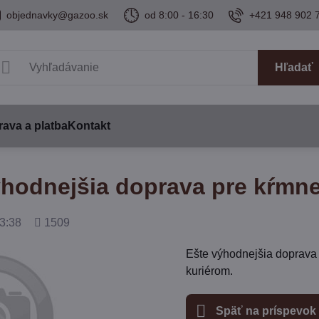
objednavky@gazoo.sk
od 8:00 - 16:30
+421 948 902 
Hľadať
ava a platba
Kontakt
ýhodnejšia doprava pre kŕmn
Počet
3:38
1509
zobrazení
Ešte výhodnejšia doprava 
kuriérom.
Späť na príspevok