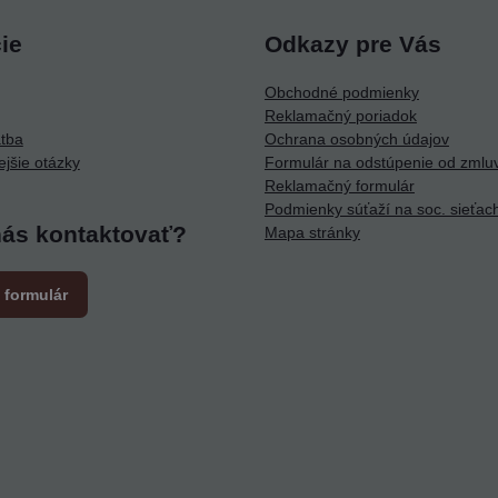
ie
Odkazy pre Vás
Obchodné podmienky
Reklamačný poriadok
atba
Ochrana osobných údajov
ejšie otázky
Formulár na odstúpenie od zmlu
Reklamačný formulár
Podmienky súťaží na soc. sieťac
nás kontaktovať?
Mapa stránky
 formulár