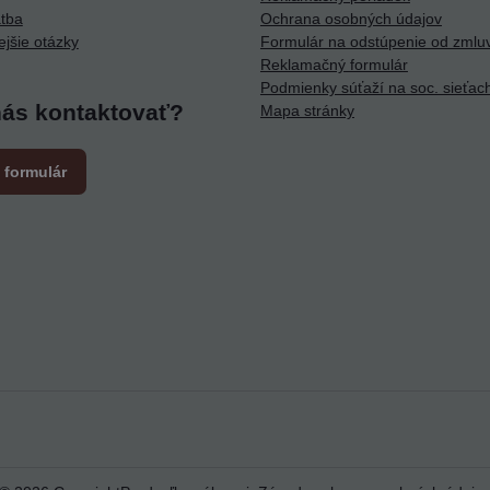
atba
Ochrana osobných údajov
ejšie otázky
Formulár na odstúpenie od zmlu
Reklamačný formulár
Podmienky súťaží na soc. sieťac
nás kontaktovať?
Mapa stránky
 formulár
m