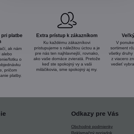
pri platbe
Extra prístup k zákazníkom
Veľký
m
Ku každému zákazníkovi
V ponuke 
pristupujeme s náležitou úctou a je
sortiment rô
tačí, ak nám
pre nás ten najhlavnejší, rovnako,
všetky druhy 
l alebo
ako vaše domáce zvieratá. Pretože
z viacero zn
nie/fotku o
keď ste spokojný vy a vaši
vedieť vybra
 objednávku
miláčikovia, sme spokojný aj my.
e, pričom
anie platby.
ie
Odkazy pre Vás
Obchodné podmienky
Reklamačný poriadok