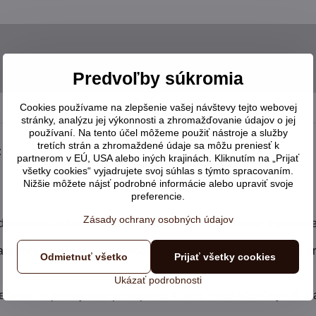
Predvoľby súkromia
Cookies používame na zlepšenie vašej návštevy tejto webovej
stránky, analýzu jej výkonnosti a zhromažďovanie údajov o jej
používaní. Na tento účel môžeme použiť nástroje a služby
tretích strán a zhromaždené údaje sa môžu preniesť k
:
partnerom v EÚ, USA alebo iných krajinách. Kliknutím na „Prijať
všetky cookies“ vyjadrujete svoj súhlas s týmto spracovaním.
Nižšie môžete nájsť podrobné informácie alebo upraviť svoje
preferencie.
Zásady ochrany osobných údajov
pre vás - zákazníkov. Každého zákazníka si vážime a snažíme
a samozrejmé návyky obchodníkov, kde zákazník bol vždy na pr
Odmietnuť všetko
Prijať všetky cookies
Ukázať podrobnosti
udú iní predajcovia pristupovať k nám. Preto nás vždy teší kla