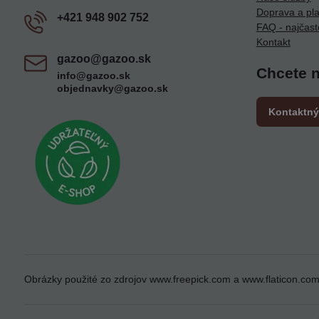
Doprava a pl
+421 948 902 752
FAQ - najčast
Kontakt
gazoo​@gazoo​.sk
Chcete 
info@gazoo.sk
objednavky@gazoo.sk
Kontaktný
Obrázky použité zo zdrojov
www.freepick.com
a
www.flaticon.co