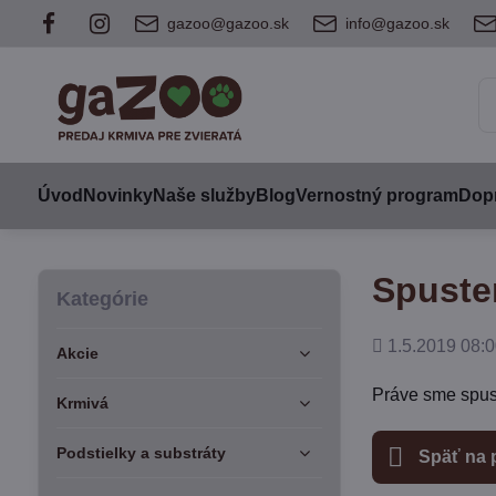
gazoo@gazoo.sk
info@gazoo.sk
Úvod
Novinky
Naše služby
Blog
Vernostný program
Dopr
Spuste
Kategórie
Pridané
1.5.2019 08:0
Akcie
Práve sme spust
Krmivá
Podstielky a substráty
Späť na 