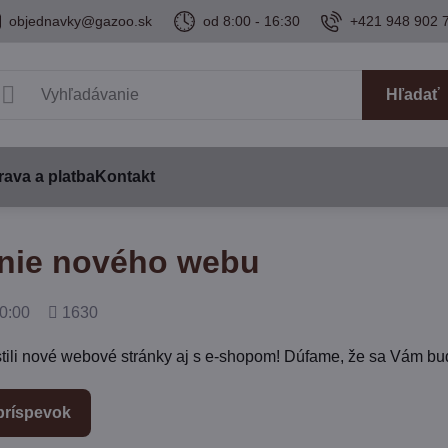
objednavky@gazoo.sk
od 8:00 - 16:30
+421 948 902 
Hľadať
ava a platba
Kontakt
nie nového webu
Počet
0:00
1630
zobrazení
ili nové webové stránky aj s e-shopom! Dúfame, že sa Vám bud
príspevok