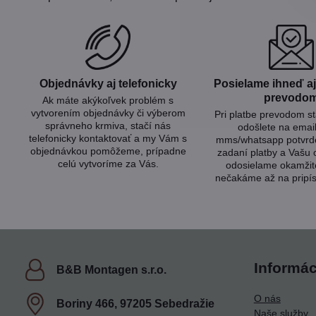
Objednávky aj telefonicky
Posielame ihneď aj 
prevodo
Ak máte akýkoľvek problém s
vytvorením objednávky či výberom
Pri platbe prevodom s
správneho krmiva, stačí nás
odošlete na emai
telefonicky kontaktovať a my Vám s
mms/whatsapp potvrde
objednávkou pomôžeme, prípadne
zadaní platby a Vašu
celú vytvoríme za Vás.
odosielame okamžit
nečakáme až na pripís
Informác
B&B Montagen s​.r​.o​.
O nás
Boriny 466, 97205 Sebedražie
Naše služby