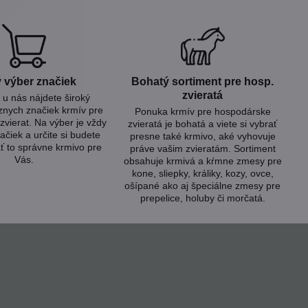
 výber značiek
Bohatý sortiment pre hosp​.
zvieratá
u nás nájdete široký
znych značiek krmív pre
Ponuka krmív pre hospodárske
zvierat. Na výber je vždy
zvieratá je bohatá a viete si vybrať
ačiek a určite si budete
presne také krmivo, aké vyhovuje
ť to správne krmivo pre
práve vašim zvieratám. Sortiment
Vás.
obsahuje krmivá a kŕmne zmesy pre
kone, sliepky, králiky, kozy, ovce,
ošípané ako aj špeciálne zmesy pre
prepelice, holuby či morčatá.