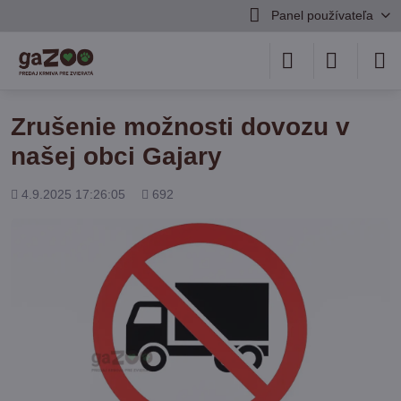
Panel používateľa
Zrušenie možnosti dovozu v
našej obci Gajary
Pridané
Počet
4.9.2025 17:26:05
692
zobrazení