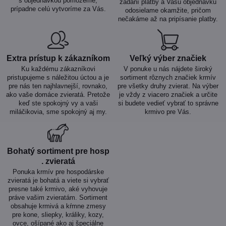
s objednávkou pomôžeme,
zadaní platby a Vašu objednávku
prípadne celú vytvoríme za Vás.
odosielame okamžite, pričom
nečakáme až na pripísanie platby.
Extra prístup k zákazníkom
Veľký výber značiek
Ku každému zákazníkovi
V ponuke u nás nájdete široký
pristupujeme s náležitou úctou a je
sortiment rôznych značiek krmív
pre nás ten najhlavnejší, rovnako,
pre všetky druhy zvierat. Na výber
ako vaše domáce zvieratá. Pretože
je vždy z viacero značiek a určite
keď ste spokojný vy a vaši
si budete vedieť vybrať to správne
miláčikovia, sme spokojný aj my.
krmivo pre Vás.
Bohatý sortiment pre hosp​
. zvieratá
Ponuka krmív pre hospodárske
zvieratá je bohatá a viete si vybrať
presne také krmivo, aké vyhovuje
práve vašim zvieratám. Sortiment
obsahuje krmivá a kŕmne zmesy
pre kone, sliepky, králiky, kozy,
ovce, ošípané ako aj špeciálne