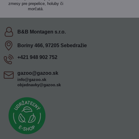
zmesy pre prepelice, holuby či
morčatá.
B&B Montagen s​.r​.o​.
Boriny 466, 97205 Sebedražie
+421 948 902 752
gazoo​@gazoo​.sk
info@gazoo.sk
objednavky@gazoo.sk