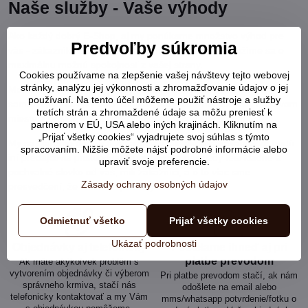
Naše služby - Vaše výhody
Ako každý dobrý E-Shop, aj my ponúkame množstvo výhod pre
Predvoľby súkromia
vás - zákazníkov. Každého zákazníka si vážime a snažíme sa o
maximálnu možnú spokojnosť z vašej strany.
Cookies používame na zlepšenie vašej návštevy tejto webovej
stránky, analýzu jej výkonnosti a zhromažďovanie údajov o jej
Moderný trend dnešnej doby utláča v minulosti zaužívané a
používaní. Na tento účel môžeme použiť nástroje a služby
samozrejmé návyky obchodníkov, kde zákazník bol vždy na prvom
tretích strán a zhromaždené údaje sa môžu preniesť k
mieste a prístup k zákazníkom bol na úplne inej úrovni.
partnerom v EÚ, USA alebo iných krajinách. Kliknutím na
„Prijať všetky cookies“ vyjadrujete svoj súhlas s týmto
My sa staráme o našich zákazníkov tak, ako očakávame, že budú
spracovaním. Nižšie môžete nájsť podrobné informácie alebo
iní predajcovia pristupovať k nám. Preto nás vždy teší kladné a
upraviť svoje preferencie.
pochvalné slovko od vás, milí zákazníci, a o to viac sme
Zásady ochrany osobných údajov
presvedčení, že sme na správnej ceste.
Odmietnuť všetko
Prijať všetky cookies
Ukázať podrobnosti
Objednávky aj telefonicky
Posielame ihneď aj pri
platbe prevodom
Ak máte akýkoľvek problém s
vytvorením objednávky či výberom
Pri platbe prevodom stačí, ak nám
správneho krmiva, stačí nás
odošlete na email alebo
telefonicky kontaktovať a my Vám
mms/whatsapp potvrdenie/fotku o