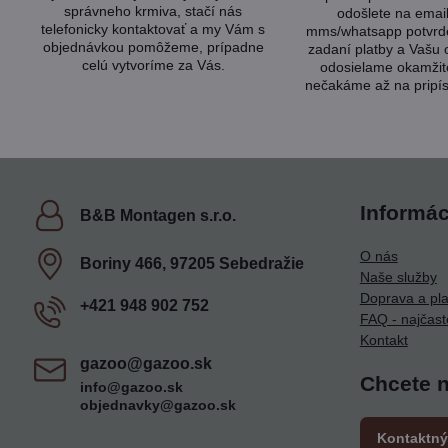
správneho krmiva, stačí nás
odošlete na emai
telefonicky kontaktovať a my Vám s
mms/whatsapp potvrde
objednávkou pomôžeme, prípadne
zadaní platby a Vašu
celú vytvoríme za Vás.
odosielame okamžit
nečakáme až na pripís
Informác
B&B Montagen s​.r​.o​.
O nás
Boriny 466, 97205 Sebedražie
Naše služby
Doprava a pl
+421 948 902 752
FAQ - najčast
Kontakt
gazoo​@gazoo​.sk
Chcete 
info@gazoo.sk
objednavky@gazoo.sk
Kontaktný