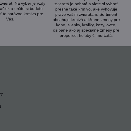
zvierat. Na výber je vždy
zvieratá je bohatá a viete si vybrať
ačiek a určite si budete
presne také krmivo, aké vyhovuje
ť to správne krmivo pre
práve vašim zvieratám. Sortiment
Vás.
obsahuje krmivá a kŕmne zmesy pre
kone, sliepky, králiky, kozy, ovce,
ošípané ako aj špeciálne zmesy pre
prepelice, holuby či morčatá.
vy
h