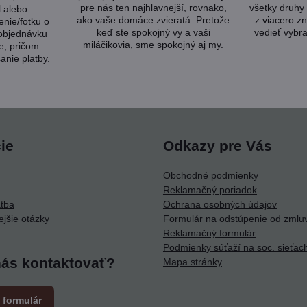
pre nás ten najhlavnejší, rovnako,
všetky druhy 
l alebo
ako vaše domáce zvieratá. Pretože
z viacero zn
nie/fotku o
keď ste spokojný vy a vaši
vedieť vybra
 objednávku
miláčikovia, sme spokojný aj my.
e, pričom
anie platby.
ie
Odkazy pre Vás
Obchodné podmienky
Reklamačný poriadok
atba
Ochrana osobných údajov
ejšie otázky
Formulár na odstúpenie od zmlu
Reklamačný formulár
Podmienky súťaží na soc. sieťac
nás kontaktovať?
Mapa stránky
 formulár