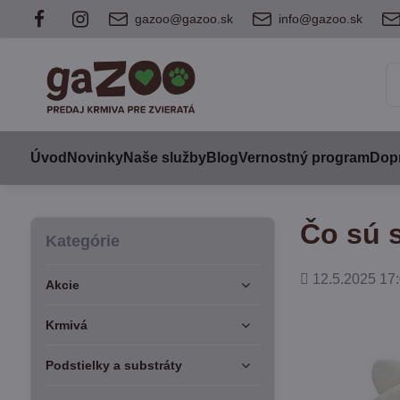
gazoo@gazoo.sk
info@gazoo.sk
Úvod
Novinky
Naše služby
Blog
Vernostný program
Dopr
Čo sú s
Kategórie
Pridané
12.5.2025 17:
Akcie
Krmivá
Podstielky a substráty