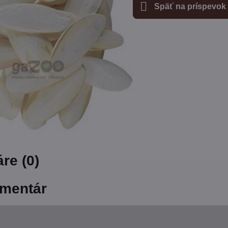
Späť na príspevok
re (0)
mentár