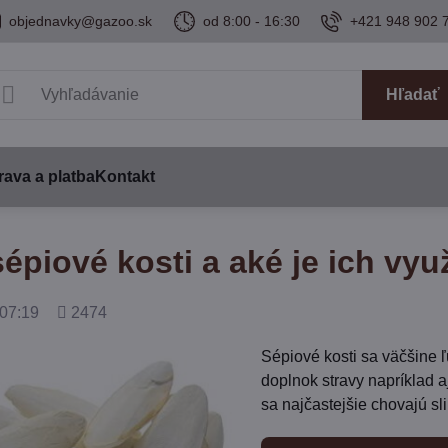
objednavky@gazoo.sk
od 8:00 - 16:30
+421 948 902 
Hľadať
ava a platba
Kontakt
épiové kosti a aké je ich využ
Počet
07:19
2474
zobrazení
Sépiové kosti sa väčšine ľ
doplnok stravy napríklad a
sa najčastejšie chovajú sl