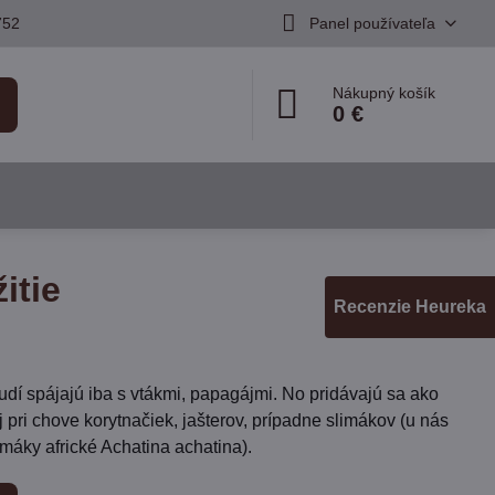
752
Panel používateľa
Nákupný košík
0 €
itie
Recenzie Heureka
udí spájajú iba s vtákmi, papagájmi. No pridávajú sa ako
j pri chove korytnačiek, jašterov, prípadne slimákov (u nás
imáky africké Achatina achatina).