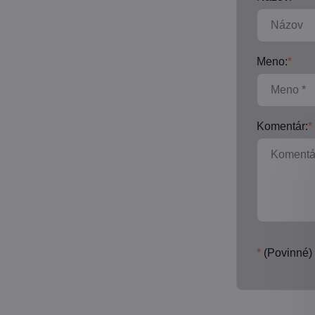
Meno:
*
Komentár:
*
*
(Povinné)