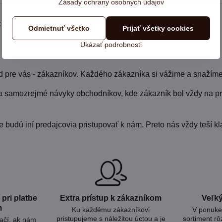
Zásady ochrany osobných údajov
:
Odmietnuť všetko
Prijať všetky cookies
Ukázať podrobnosti
pre vás - zákazníkov. Každého zákazníka si vážime a snažíme
a samozrejmé návyky obchodníkov, kde zákazník bol vždy na pr
udú iní predajcovia pristupovať k nám. Preto nás vždy teší kla
pri platbe
Extra prístup k zákazníkom
Veľký
m
Ku každému zákazníkovi
V ponuke 
pristupujeme s náležitou úctou a je
sortiment rô
tačí, ak nám