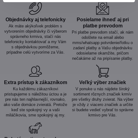
Objednávky aj telefonicky
Posielame ihneď aj pri
platbe prevodom
Ak máte akýkoľvek problém s
vytvorením objednávky či výberom
Pri platbe prevodom stačí, ak nám
správneho krmiva, stačí nás
odošlete na email alebo
telefonicky kontaktovať a my Vám
mms/whatsapp potvrdenie/fotku o
s objednávkou pomôžeme,
zadaní platby a Vašu objednávku
prípadne celú vytvoríme za Vás.
odosielame okamžite, pričom
nečakáme až na pripísanie platby.
Extra prístup k zákazníkom
Veľký výber značiek
Ku každému zákazníkovi
V ponuke u nás nájdete široký
pristupujeme s náležitou úctou a je
sortiment rôznych značiek krmív
pre nás ten najhlavnejší, rovnako,
pre všetky druhy zvierat. Na výber
ako vaše domáce zvieratá. Pretože
je vždy z viacero značiek a určite
keď ste spokojný vy a vaši
si budete vedieť vybrať to správne
miláčikovia, sme spokojný aj my.
krmivo pre Vás.