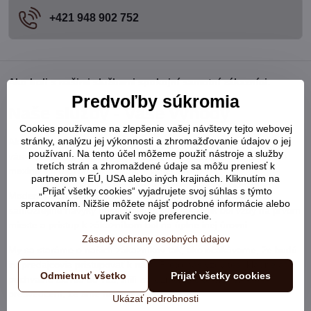
+421 948 902 752
Ako boli s našimi službami spokojní samotní zákazníci:
Predvoľby súkromia
Naše služby - Vaše výhody
Cookies používame na zlepšenie vašej návštevy tejto webovej
stránky, analýzu jej výkonnosti a zhromažďovanie údajov o jej
Ako každý dobrý E-Shop, aj my ponúkame množstvo výhod pre
používaní. Na tento účel môžeme použiť nástroje a služby
vás - zákazníkov. Každého zákazníka si vážime a snažíme sa o
tretích strán a zhromaždené údaje sa môžu preniesť k
maximálnu možnú spokojnosť z vašej strany.
partnerom v EÚ, USA alebo iných krajinách. Kliknutím na
„Prijať všetky cookies“ vyjadrujete svoj súhlas s týmto
Moderný trend dnešnej doby utláča v minulosti zaužívané a
spracovaním. Nižšie môžete nájsť podrobné informácie alebo
samozrejmé návyky obchodníkov, kde zákazník bol vždy na prvom
upraviť svoje preferencie.
mieste a prístup k zákazníkom bol na úplne inej úrovni.
Zásady ochrany osobných údajov
My sa staráme o našich zákazníkov tak, ako očakávame, že budú
iní predajcovia pristupovať k nám. Preto nás vždy teší kladné a
Odmietnuť všetko
Prijať všetky cookies
pochvalné slovko od vás, milí zákazníci, a o to viac sme
presvedčení, že sme na správnej ceste.
Ukázať podrobnosti