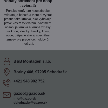
Bohatý sortiment pre hosp​
. zvieratá
Ponuka krmív pre hospodárske
zvieratá je bohatá a viete si vybrať
presne také krmivo, aké vyhovuje
práve vašim zvieratám. Sortiment
obsahuje krmivá a kŕmne zmesy
pre kone, sliepky, králiky, kozy,
ovce, ošípané ako aj špeciálne
zmesy pre prepelice, holuby či
morčatá.
B&B Montagen s​.r​.o​.
Boriny 466, 97205 Sebedražie
+421 948 902 752
gazoo​@gazoo​.sk
info@gazoo.sk
objednavky@gazoo.sk