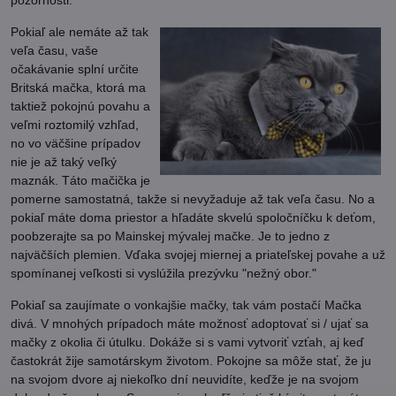
Pokiaľ ale nemáte až tak
veľa času, vaše
očakávanie splní určite
Britská mačka, ktorá ma
taktiež pokojnú povahu a
veľmi roztomilý vzhľad,
no vo väčšine prípadov
nie je až taký veľký
maznák. Táto mačička je
pomerne samostatná, takže si nevyžaduje až tak veľa času. No a
pokiaľ máte doma priestor a hľadáte skvelú spoločníčku k deťom,
poobzerajte sa po Mainskej mývalej mačke. Je to jedno z
najväčších plemien. Vďaka svojej miernej a priateľskej povahe a už
spomínanej veľkosti si vyslúžila prezývku "nežný obor."
Pokiaľ sa zaujímate o vonkajšie mačky, tak vám postačí Mačka
divá. V mnohých prípadoch máte možnosť adoptovať si / ujať sa
mačky z okolia či útulku. Dokáže si s vami vytvoriť vzťah, aj keď
častokrát žije samotárskym životom. Pokojne sa môže stať, že ju
na svojom dvore aj niekoľko dní neuvidíte, keďže je na svojom