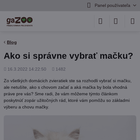
Panel používateľa
Blog
Ako si správne vybrať mačku?
Pridané
Počet
16.3.2022 14:22:50
1482
zobrazení
Zo všetkých domácich zvieratiek ste sa rozhodli vybrať si mačku,
ale netušíte, ako s chovom začať a aká mačka by bola vhodná
práve pre vás? Sme radi, že vám môžeme týmto článkom
poskytnúť zopár užitočných rád, ktoré vám pomôžu so základmi
výberu a chovu mačky.