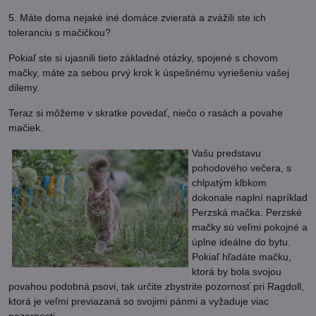
5. Máte doma nejaké iné domáce zvieratá a zvážili ste ich
toleranciu s mačičkou?
Pokiaľ ste si ujasnili tieto základné otázky, spojené s chovom
mačky, máte za sebou prvý krok k úspešnému vyriešeniu vašej
dilemy.
Teraz si môžeme v skratke povedať, niečo o rasách a povahe
mačiek.
Vašu predstavu
pohodového večera, s
chlpatým klbkom
dokonale naplní napríklad
Perzská mačka. Perzské
mačky sú veľmi pokojné a
úplne ideálne do bytu.
Pokiaľ hľadáte mačku,
ktorá by bola svojou
povahou podobná psovi, tak určite zbystrite pozornosť pri Ragdoll,
ktorá je veľmi previazaná so svojimi pánmi a vyžaduje viac
pozornosti.