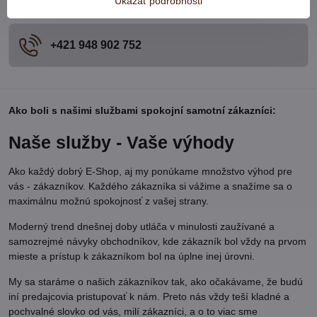
Ukázať podrobnosti
Radi Vám poradíme:
+421 948 902 752
Ako boli s našimi službami spokojní samotní zákazníci:
Naše služby - Vaše výhody
Ako každý dobrý E-Shop, aj my ponúkame množstvo výhod pre
vás - zákazníkov. Každého zákazníka si vážime a snažíme sa o
maximálnu možnú spokojnosť z vašej strany.
Moderný trend dnešnej doby utláča v minulosti zaužívané a
samozrejmé návyky obchodníkov, kde zákazník bol vždy na prvom
mieste a prístup k zákazníkom bol na úplne inej úrovni.
My sa staráme o našich zákazníkov tak, ako očakávame, že budú
iní predajcovia pristupovať k nám. Preto nás vždy teší kladné a
pochvalné slovko od vás, milí zákazníci, a o to viac sme