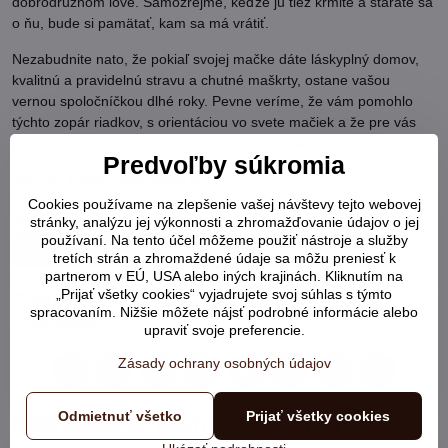
dobrodružnom love. Samozrejme, keďže ju tiež kŕmite a staráte sa
o ňu, bude si pamätať, kam sa má vrátiť.
Nezabudnite nato, že pokiaľ svojej mačke dáte láskyplný domov,
kvalitnú a pravidelnú stravu a chutné maškrty, ostane vašou
vernou spoločníčkou dlhé roky. Pevne veríme, že vám pomohlo
týchto zopár riadkov, s orientáciou vo svete mačiek a že pre vás
rozhodnutie, s týmito informáciami bude ľahšie.
Predvoľby súkromia
Váš tím, Gazoo www.gazoo.sk
Cookies používame na zlepšenie vašej návštevy tejto webovej
Značky
stránky, analýzu jej výkonnosti a zhromažďovanie údajov o jej
používaní. Na tento účel môžeme použiť nástroje a služby
mačka
výber mačky
zaobstaranie si zvieratka
tretích strán a zhromaždené údaje sa môžu preniesť k
partnerom v EÚ, USA alebo iných krajinách. Kliknutím na
„Prijať všetky cookies“ vyjadrujete svoj súhlas s týmto
Diskusia
Nový komentár
spracovaním. Nižšie môžete nájsť podrobné informácie alebo
(0 komentárov)
upraviť svoje preferencie.
Zásady ochrany osobných údajov
Facebook
Twitter
Bluesky
Pinterest
Reddit
LinkedIn
WhatsApp
E-
mail
Odmietnuť všetko
Prijať všetky cookies
Potrebujete pomôcť s výberom?