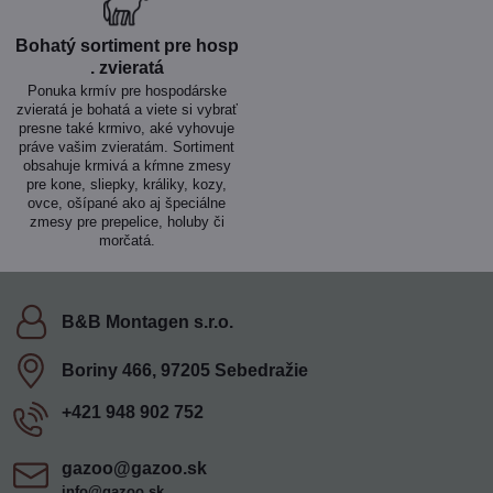
Bohatý sortiment pre hosp​
. zvieratá
Ponuka krmív pre hospodárske
zvieratá je bohatá a viete si vybrať
presne také krmivo, aké vyhovuje
práve vašim zvieratám. Sortiment
obsahuje krmivá a kŕmne zmesy
pre kone, sliepky, králiky, kozy,
ovce, ošípané ako aj špeciálne
zmesy pre prepelice, holuby či
morčatá.
B&B Montagen s​.r​.o​.
Boriny 466, 97205 Sebedražie
+421 948 902 752
gazoo​@gazoo​.sk
info@gazoo.sk