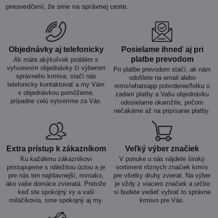
presvedčení, že sme na správnej ceste.
Objednávky aj telefonicky
Posielame ihneď aj pri
platbe prevodom
Ak máte akýkoľvek problém s
vytvorením objednávky či výberom
Pri platbe prevodom stačí, ak nám
správneho krmiva, stačí nás
odošlete na email alebo
telefonicky kontaktovať a my Vám
mms/whatsapp potvrdenie/fotku o
s objednávkou pomôžeme,
zadaní platby a Vašu objednávku
prípadne celú vytvoríme za Vás.
odosielame okamžite, pričom
nečakáme až na pripísanie platby.
Extra prístup k zákazníkom
Veľký výber značiek
Ku každému zákazníkovi
V ponuke u nás nájdete široký
pristupujeme s náležitou úctou a je
sortiment rôznych značiek krmív
pre nás ten najhlavnejší, rovnako,
pre všetky druhy zvierat. Na výber
ako vaše domáce zvieratá. Pretože
je vždy z viacero značiek a určite
keď ste spokojný vy a vaši
si budete vedieť vybrať to správne
miláčikovia, sme spokojný aj my.
krmivo pre Vás.